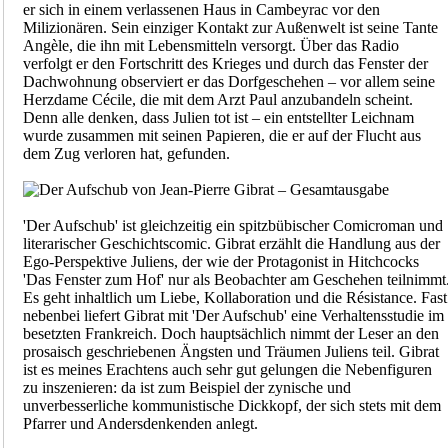
er sich in einem verlassenen Haus in Cambeyrac vor den
Milizionären. Sein einziger Kontakt zur Außenwelt ist seine Tante
Angèle, die ihn mit Lebensmitteln versorgt. Über das Radio
verfolgt er den Fortschritt des Krieges und durch das Fenster der
Dachwohnung observiert er das Dorfgeschehen – vor allem seine
Herzdame Cécile, die mit dem Arzt Paul anzubandeln scheint.
Denn alle denken, dass Julien tot ist – ein entstellter Leichnam
wurde zusammen mit seinen Papieren, die er auf der Flucht aus
dem Zug verloren hat, gefunden.
'Der Aufschub' ist gleichzeitig ein spitzbübischer Comicroman und
literarischer Geschichtscomic. Gibrat erzählt die Handlung aus der
Ego-Perspektive Juliens, der wie der Protagonist in Hitchcocks
'Das Fenster zum Hof' nur als Beobachter am Geschehen teilnimmt
Es geht inhaltlich um Liebe, Kollaboration und die Résistance. Fast
nebenbei liefert Gibrat mit 'Der Aufschub' eine Verhaltensstudie im
besetzten Frankreich. Doch hauptsächlich nimmt der Leser an den
prosaisch geschriebenen Ängsten und Träumen Juliens teil. Gibrat
ist es meines Erachtens auch sehr gut gelungen die Nebenfiguren
zu inszenieren: da ist zum Beispiel der zynische und
unverbesserliche kommunistische Dickkopf, der sich stets mit dem
Pfarrer und Andersdenkenden anlegt.