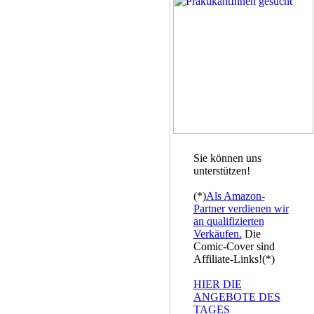
Sie können uns
unterstützen!
(*)
Als Amazon-
Partner verdienen wir
an qualifizierten
Verkäufen.
Die
Comic-Cover sind
Affiliate-Links!(*)
HIER DIE
ANGEBOTE DES
TAGES