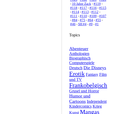
-
10 Jahre Zack
-
#119
-
#118
-
#117
-
#116
-
#115
-
#114
-
#113
-
#112
-
#111
-
#110
-
#109
-
#107
-
#84
-
#75
-
#64
-
#55
-
#46
-
SH #4
-
#9
-
#1
Topics
Abenteuer
Anthologien
Biographisch
Computerspiele
Die Disneys
Deutsch
Erotik
Fantasy
Film
und TV
Frankobelgisch
Grusel und Horror
Humor und
Cartoons
Independent
Kindercomics
Krieg
Mangas
Kunst