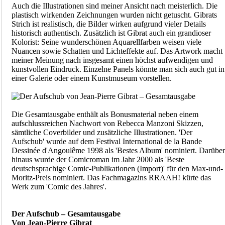
Auch die Illustrationen sind meiner Ansicht nach meisterlich. Die
plastisch wirkenden Zeichnungen wurden nicht getuscht. Gibrats
Strich ist realistisch, die Bilder wirken aufgrund vieler Details
historisch authentisch. Zusätzlich ist Gibrat auch ein grandioser
Kolorist: Seine wunderschönen Aquarellfarben weisen viele
Nuancen sowie Schatten und Lichteffekte auf. Das Artwork macht
meiner Meinung nach insgesamt einen höchst aufwendigen und
kunstvollen Eindruck. Einzelne Panels könnte man sich auch gut in
einer Galerie oder einem Kunstmuseum vorstellen.
Die Gesamtausgabe enthält als Bonusmaterial neben einem
aufschlussreichen Nachwort von Rebecca Manzoni Skizzen,
sämtliche Coverbilder und zusätzliche Illustrationen. 'Der
Aufschub' wurde auf dem Festival International de la Bande
Dessinée d'Angoulême 1998 als 'Bestes Album' nominiert. Darüber
hinaus wurde der Comicroman im Jahr 2000 als 'Beste
deutschsprachige Comic-Publikationen (Import)' für den Max-und-
Moritz-Preis nominiert. Das Fachmagazins RRAAH! kürte das
Werk zum 'Comic des Jahres'.
Der Aufschub – Gesamtausgabe
Von Jean-Pierre Gibrat