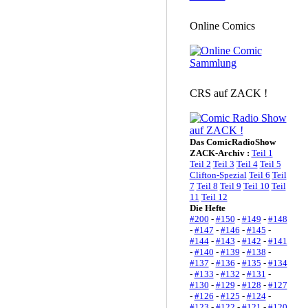
Online Comics
CRS auf ZACK !
Das ComicRadioShow
ZACK-Archiv :
Teil 1
Teil 2
Teil 3
Teil 4
Teil 5
Clifton-Spezial
Teil 6
Teil
7
Teil 8
Teil 9
Teil 10
Teil
11
Teil 12
Die Hefte
#200
-
#150
-
#149
-
#148
-
#147
-
#146
-
#145
-
#144
-
#143
-
#142
-
#141
-
#140
-
#139
-
#138
-
#137
-
#136
-
#135
-
#134
-
#133
-
#132
-
#131
-
#130
-
#129
-
#128
-
#127
-
#126
-
#125
-
#124
-
#123
-
#122
-
#121
-
#120