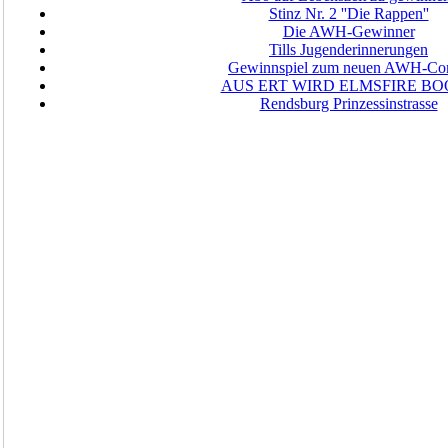
Stinz Nr. 2 ''Die Rappen''
Die AWH-Gewinner
Tills Jugenderinnerungen
Gewinnspiel zum neuen AWH-Co
AUS ERT WIRD ELMSFIRE B
Rendsburg Prinzessinstrasse