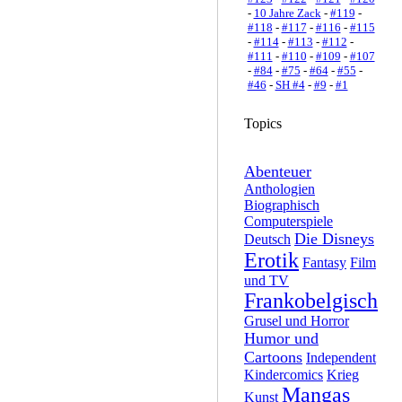
-
10 Jahre Zack
-
#119
-
#118
-
#117
-
#116
-
#115
-
#114
-
#113
-
#112
-
#111
-
#110
-
#109
-
#107
-
#84
-
#75
-
#64
-
#55
-
#46
-
SH #4
-
#9
-
#1
Topics
Abenteuer
Anthologien
Biographisch
Computerspiele
Die Disneys
Deutsch
Erotik
Fantasy
Film
und TV
Frankobelgisch
Grusel und Horror
Humor und
Cartoons
Independent
Kindercomics
Krieg
Mangas
Kunst