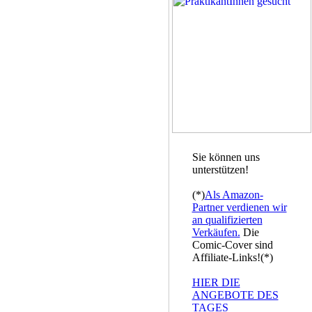
Sie können uns
unterstützen!
(*)
Als Amazon-
Partner verdienen wir
an qualifizierten
Verkäufen.
Die
Comic-Cover sind
Affiliate-Links!(*)
HIER DIE
ANGEBOTE DES
TAGES