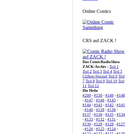
Online Comics
CRS auf ZACK !
Das ComicRadioShow
ZACK-Archiv :
Teil 1
Teil 2
Teil 3
Teil 4
Teil 5
Clifton-Spezial
Teil 6
Teil
7
Teil 8
Teil 9
Teil 10
Teil
11
Teil 12
Die Hefte
#200
-
#150
-
#149
-
#148
-
#147
-
#146
-
#145
-
#144
-
#143
-
#142
-
#141
-
#140
-
#139
-
#138
-
#137
-
#136
-
#135
-
#134
-
#133
-
#132
-
#131
-
#130
-
#129
-
#128
-
#127
-
#126
-
#125
-
#124
-
#123
-
#122
-
#121
-
#120