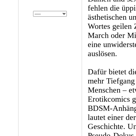
fehlen die üppi
ästhetischen u
Wortes geilen 
March oder Mi
eine unwiderst
auslösen.
Dafür bietet d
mehr Tiefgang
Menschen – et
Erotikcomics g
BDSM-Anhänger
lautet einer de
Geschichte. Un
Pseudo-Dokus z