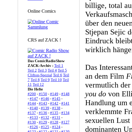
billige, total a
Online Comics
Verkaufsmasch
über den neue
Stjepan Sejic 
Eindruck bleib
CRS auf ZACK !
wirklich hänge
Das ComicRadioShow
Das Interessan
ZACK-Archiv :
Teil 1
Teil 2
Teil 3
Teil 4
Teil 5
an dem Film
F
Clifton-Spezial
Teil 6
Teil
7
Teil 8
Teil 9
Teil 10
Teil
vermutlich der
11
Teil 12
Die Hefte
you do
von Ell
#200
-
#150
-
#149
-
#148
-
#147
-
#146
-
#145
-
Handlung um e
#144
-
#143
-
#142
-
#141
-
#140
-
#139
-
#138
-
verklemmte Fr
#137
-
#136
-
#135
-
#134
-
#133
-
#132
-
#131
-
sexuellen Lust 
#130
-
#129
-
#128
-
#127
-
#126
-
#125
-
#124
-
dominanten Un
#123
-
#122
-
#121
-
#120