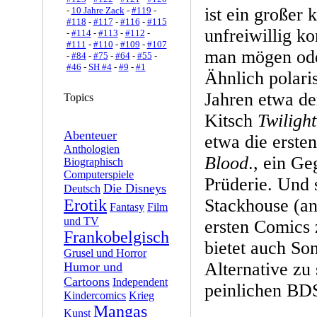
ist ein großer 
-
10 Jahre Zack
-
#119
-
#118
-
#117
-
#116
-
#115
unfreiwillig k
-
#114
-
#113
-
#112
-
#111
-
#110
-
#109
-
#107
man mögen ode
-
#84
-
#75
-
#64
-
#55
-
#46
-
SH #4
-
#9
-
#1
Ähnlich polaris
Jahren etwa d
Topics
Kitsch
Twilight
Abenteuer
etwa die erste
Anthologien
Blood
., ein G
Biographisch
Computerspiele
Prüderie. Und 
Die Disneys
Deutsch
Stackhouse (an 
Erotik
Fantasy
Film
und TV
ersten Comics 
Frankobelgisch
bietet auch So
Grusel und Horror
Alternative zu 
Humor und
Cartoons
Independent
peinlichen BD
Kindercomics
Krieg
Mangas
Kunst