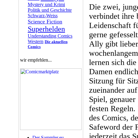
Mystery und Krimi
Die zwei, jung
Politik und Geschichte
verbindet ihre 
Schwarz-Weiss
Science Fiction
Leidenschaft 
Superhelden
gerne gefessel
Understanding Comics
Western
Die aktuellen
Ally gibt lieb
Comics
wochenlangem
wir empfehlen...
lernen sich die
Damen endlich
Sitzung für Si
zueinander auf.
Spiel, genauer 
festen Regeln
des Comics, de
Safeword der F
jederzeit das 
Der Sammler.eu