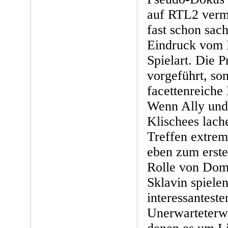
auf RTL2 vermi
fast schon sac
Eindruck vom R
Spielart. Die 
vorgeführt, son
facettenreiche
Wenn Ally und 
Klischees lach
Treffen extrem 
eben zum erst
Rolle von Dom
Sklavin spielen
interessantest
Unerwarteterwe