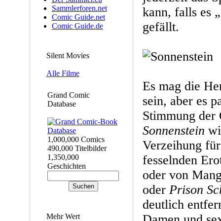
Sammlerforen.net
kann, falls es 
Comic Guide.net
gefällt.
Comic Guide.de
Silent Movies
Alle Filme
Es mag die Her
Grand Comic
sein, aber es p
Database
Stimmung der G
Sonnenstein
wir
1,000,000 Comics
Verzeihung für
490,000 Titelbilder
1,350,000
fesselnden Ero
Geschichten
oder von Man
oder
Prison Sc
deutlich entfer
Mehr Wert
Damen und sexy