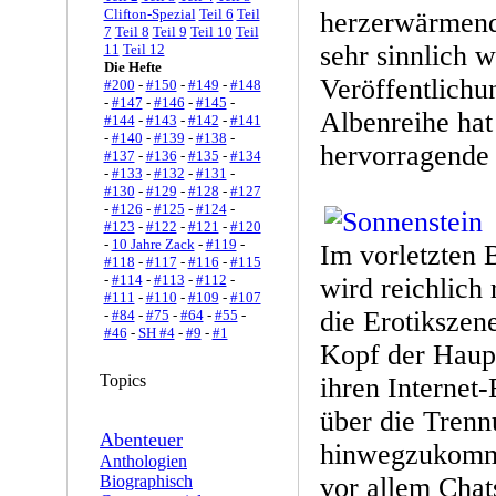
Clifton-Spezial
Teil 6
Teil
herzerwärmend,
7
Teil 8
Teil 9
Teil 10
Teil
sehr sinnlich w
11
Teil 12
Die Hefte
Veröffentlichu
#200
-
#150
-
#149
-
#148
-
#147
-
#146
-
#145
-
Albenreihe hat
#144
-
#143
-
#142
-
#141
-
#140
-
#139
-
#138
-
hervorragende 
#137
-
#136
-
#135
-
#134
-
#133
-
#132
-
#131
-
#130
-
#129
-
#128
-
#127
-
#126
-
#125
-
#124
-
#123
-
#122
-
#121
-
#120
-
10 Jahre Zack
-
#119
-
Im vorletzten 
#118
-
#117
-
#116
-
#115
-
#114
-
#113
-
#112
-
wird reichlich 
#111
-
#110
-
#109
-
#107
die Erotikszen
-
#84
-
#75
-
#64
-
#55
-
#46
-
SH #4
-
#9
-
#1
Kopf der Hauptf
Topics
ihren Internet-
über die Trenn
Abenteuer
hinwegzukommen
Anthologien
Biographisch
vor allem Chat