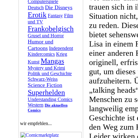
Computerspiele
trauen sich in 
Die Disneys
Deutsch
Erotik
Situation nicht
Fantasy
Film
und TV
zu reden. Dies
Frankobelgisch
bietet sehensw
Grusel und Horror
Humor und
Lisa in einem 
Cartoons
Independent
einer anderen F
Kindercomics
Krieg
Mangas
originell, erfr
Kunst
Mystery und Krimi
gut, um dieses 
Politik und Geschichte
Schwarz-Weiss
aufzuheitern. 
Science Fiction
„talking heads
Superhelden
Menschen zu s
Understanding Comics
Western
Die aktuellen
langweilig emp
Comics
Geschichte ist
wir empfehlen...
den Weg zum F
Leider wirken 