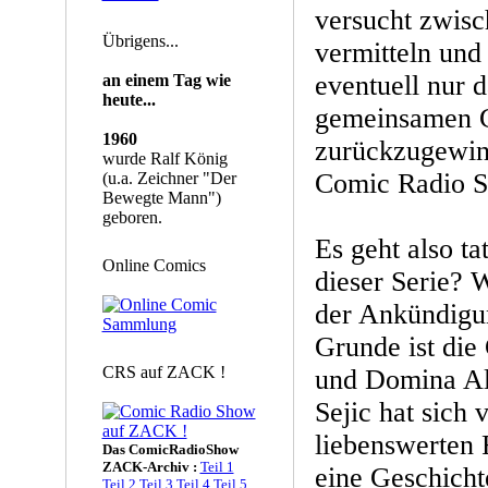
versucht zwisc
Übrigens...
vermitteln und 
eventuell nur d
an einem Tag wie
heute...
gemeinsamen Ge
1960
zurückzugewin
wurde Ralf König
Comic Radio 
(u.a. Zeichner "Der
Bewegte Mann")
geboren.
Es geht also ta
Online Comics
dieser Serie?
der Ankündigu
Grunde ist die
CRS auf ZACK !
und Domina All
Sejic hat sich v
liebenswerten
Das ComicRadioShow
ZACK-Archiv :
Teil 1
eine Geschichte
Teil 2
Teil 3
Teil 4
Teil 5