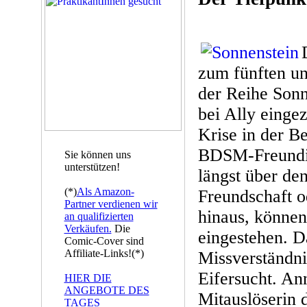
zum fünften un
der Reihe Sonn
bei Ally eingez
Krise in der B
BDSM-Freundinn
Sie können uns
unterstützen!
längst über den
(*)
Als Amazon-
Freundschaft o
Partner verdienen wir
hinaus, können
an qualifizierten
Verkäufen.
Die
eingestehen. D
Comic-Cover sind
Affiliate-Links!(*)
Missverständni
Eifersucht. Ann
HIER DIE
ANGEBOTE DES
Mitauslöserin 
TAGES