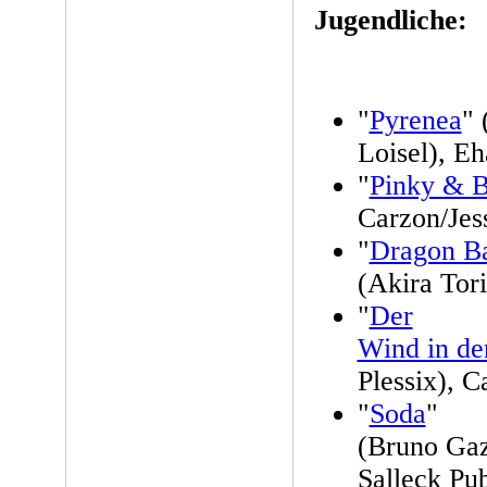
Jugendliche:
"
Pyrenea
" 
Loisel), E
"
Pinky & B
Carzon/Jes
"
Dragon Ba
(Akira Tor
"
Der
Wind in d
Plessix), C
"
Soda
"
(Bruno Gaz
Salleck Pub