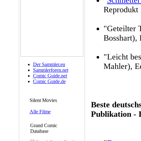
"
Schmetter
Reprodukt
"Geteilter
Bosshart),
"Leicht bes
Der Sammler.eu
Mahler), E
Sammlerforen.net
Comic Guide.net
Comic Guide.de
Silent Movies
Beste deutsch
Alle Filme
Publikation -
Grand Comic
Database