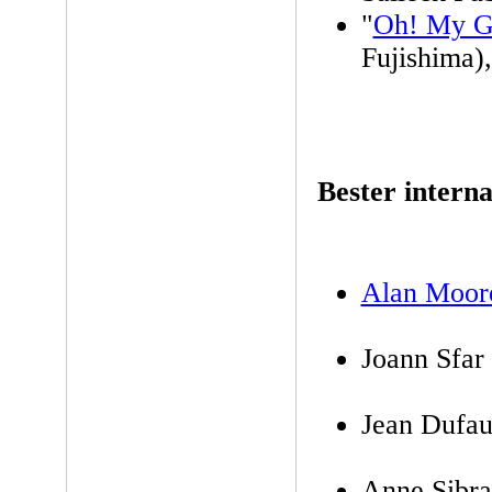
"
Oh! My G
Fujishima),
Bester interna
Alan Moor
Joann Sfar
Jean Dufa
Anne Sibr