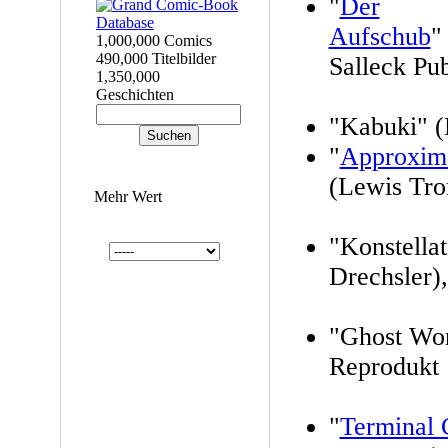
"
Der
Aufschub
"
1,000,000 Comics
490,000 Titelbilder
Salleck Pub
1,350,000
Geschichten
"Kabuki" (
"
Approxim
(Lewis Tro
Mehr Wert
"Konstella
Drechsler)
"Ghost Wor
Reprodukt
"
Terminal 