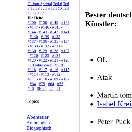
Clifton-Spezial
Teil 6
Teil
7
Teil 8
Teil 9
Teil 10
Teil
Bester deutsc
11
Teil 12
Die Hefte
Künstler:
#200
-
#150
-
#149
-
#148
-
#147
-
#146
-
#145
-
#144
-
#143
-
#142
-
#141
-
#140
-
#139
-
#138
-
#137
-
#136
-
#135
-
#134
-
#133
-
#132
-
#131
-
#130
-
#129
-
#128
-
#127
-
#126
-
#125
-
#124
-
OL
#123
-
#122
-
#121
-
#120
-
10 Jahre Zack
-
#119
-
#118
-
#117
-
#116
-
#115
-
#114
-
#113
-
#112
-
Atak
#111
-
#110
-
#109
-
#107
-
#84
-
#75
-
#64
-
#55
-
#46
-
SH #4
-
#9
-
#1
Martin tom
Topics
Isabel Krei
Abenteuer
Peter Puck
Anthologien
Biographisch