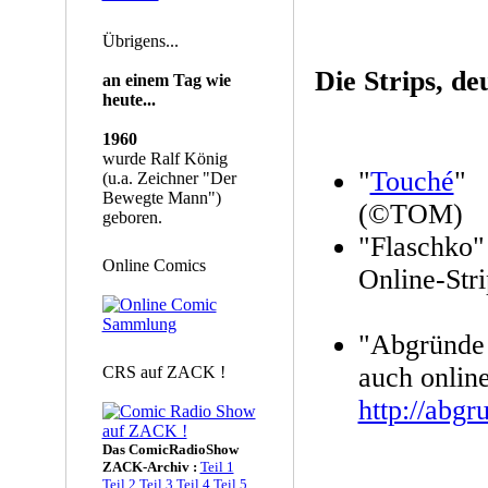
Übrigens...
Die Strips, de
an einem Tag wie
heute...
1960
wurde Ralf König
"
Touché
"
(u.a. Zeichner "Der
Bewegte Mann")
(©TOM)
geboren.
"Flaschko"
Online Comics
Online-Str
"Abgründe 
auch online
CRS auf ZACK !
http://abgr
Das ComicRadioShow
ZACK-Archiv :
Teil 1
Teil 2
Teil 3
Teil 4
Teil 5