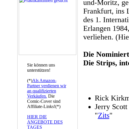
und-Moritz, ges
Frankfurt, ins 
des 1. Interna
Erlangen 1984
verliehen. (Hie
Die Nominiert
Die Strips, in
Sie können uns
unterstützen!
(*)
Als Amazon-
Partner verdienen wir
an qualifizierten
Verkäufen.
Die
Rick Kirkm
Comic-Cover sind
Jerry Scot
Affiliate-Links!(*)
"
Zits
"
HIER DIE
ANGEBOTE DES
TAGES