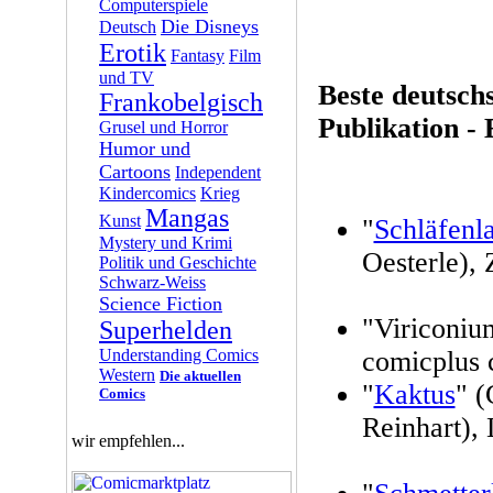
Computerspiele
Die Disneys
Deutsch
Erotik
Fantasy
Film
und TV
Beste deutsch
Frankobelgisch
Publikation -
Grusel und Horror
Humor und
Cartoons
Independent
Kindercomics
Krieg
Mangas
Kunst
"
Schläfenl
Mystery und Krimi
Oesterle), 
Politik und Geschichte
Schwarz-Weiss
Science Fiction
"Viriconium
Superhelden
Understanding Comics
comicplus 
Western
Die aktuellen
"
Kaktus
" (
Comics
Reinhart),
wir empfehlen...