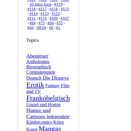
-
10 Jahre Zack
-
#119
-
#118
-
#117
-
#116
-
#115
-
#114
-
#113
-
#112
-
#111
-
#110
-
#109
-
#107
-
#84
-
#75
-
#64
-
#55
-
#46
-
SH #4
-
#9
-
#1
Topics
Abenteuer
Anthologien
Biographisch
Computerspiele
Die Disneys
Deutsch
Erotik
Fantasy
Film
und TV
Frankobelgisch
Grusel und Horror
Humor und
Cartoons
Independent
Kindercomics
Krieg
Mangas
Kunst