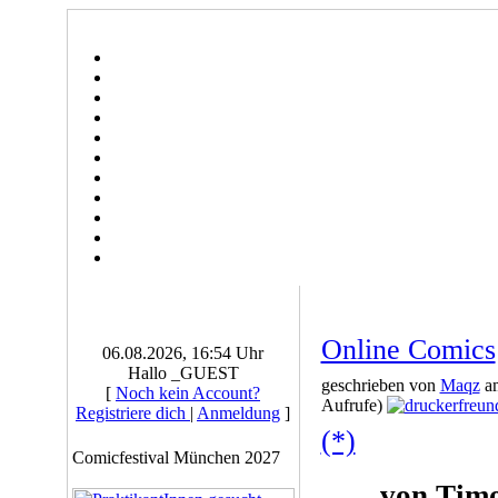
Online Comics
06.08.2026, 16:54 Uhr
Hallo _GUEST
geschrieben von
Maqz
am
[
Noch kein Account?
Aufrufe)
Registriere dich
|
Anmeldung
]
(*)
Comicfestival München 2027
von Tim