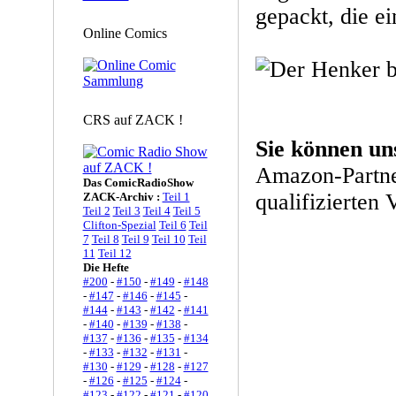
gepackt, die e
Online Comics
CRS auf ZACK !
Sie können un
Amazon-Partne
Das ComicRadioShow
qualifizierten 
ZACK-Archiv :
Teil 1
Teil 2
Teil 3
Teil 4
Teil 5
Clifton-Spezial
Teil 6
Teil
7
Teil 8
Teil 9
Teil 10
Teil
11
Teil 12
Die Hefte
#200
-
#150
-
#149
-
#148
-
#147
-
#146
-
#145
-
#144
-
#143
-
#142
-
#141
-
#140
-
#139
-
#138
-
#137
-
#136
-
#135
-
#134
-
#133
-
#132
-
#131
-
#130
-
#129
-
#128
-
#127
-
#126
-
#125
-
#124
-
#123
-
#122
-
#121
-
#120