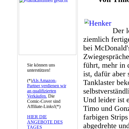
Der l
ziemlich fertig
bei McDonald'
Zwiegespräche
führt, mehr in
Sie können uns
unterstützen!
ist, dafür abe
(*)
Als Amazon-
Tanklaster be
Partner verdienen wir
selbstverständl
an qualifizierten
Verkäufen.
Die
Und leider ist e
Comic-Cover sind
Affiliate-Links!(*)
Timo und Gonz
farbigen Strips
HIER DIE
ANGEBOTE DES
abgedrehte und
TAGES