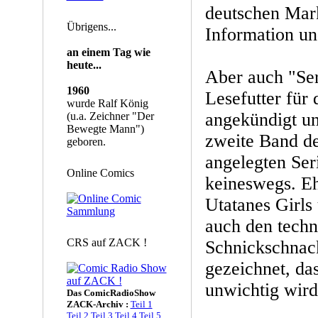
deutschen Mark
Übrigens...
Information un
an einem Tag wie
heute...
Aber auch "Sera
1960
Lesefutter für 
wurde Ralf König
angekündigt un
(u.a. Zeichner "Der
Bewegte Mann")
zweite Band de
geboren.
angelegten Seri
Online Comics
keineswegs. Ehr
Utatanes Girls 
auch den techn
CRS auf ZACK !
Schnickschnack
gezeichnet, das
unwichtig wird
Das ComicRadioShow
ZACK-Archiv :
Teil 1
Teil 2
Teil 3
Teil 4
Teil 5