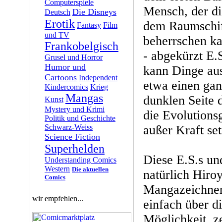
Computerspiele
Mensch, der d
Die Disneys
Deutsch
Erotik
dem Raumschif
Fantasy
Film
und TV
beherrschen k
Frankobelgisch
- abgekürzt E.S
Grusel und Horror
Humor und
kann Dinge aus
Cartoons
Independent
etwa einen gan
Kindercomics
Krieg
Mangas
dunklen Seite 
Kunst
Mystery und Krimi
die Evolutions
Politik und Geschichte
Schwarz-Weiss
außer Kraft set
Science Fiction
Superhelden
Diese E.S.s un
Understanding Comics
Western
Die aktuellen
natürlich Hiroy
Comics
Mangazeichner
wir empfehlen...
einfach über d
Möglichkeit, z