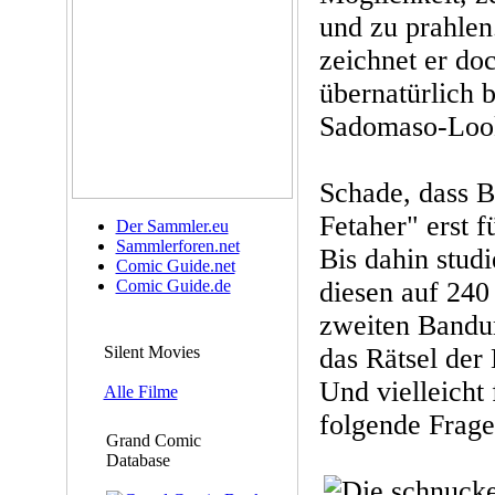
und zu prahlen
zeichnet er do
übernatürlich 
Sadomaso-Loo
Schade, dass B
Fetaher" erst f
Der Sammler.eu
Sammlerforen.net
Bis dahin stud
Comic Guide.net
Comic Guide.de
diesen auf 240
zweiten Bandund
Silent Movies
das Rätsel der
Und vielleicht
Alle Filme
folgende Frage
Grand Comic
Database