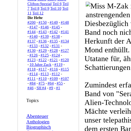
Clifton-Spezial
Teil 6
Teil
7
Teil 8
Teil 9
Teil 10
Teil
11
Teil 12
Die Hefte
Diesbezüglich 
#200
-
#150
-
#149
-
#148
-
#147
-
#146
-
#145
-
Band noch nich
#144
-
#143
-
#142
-
#141
-
#140
-
#139
-
#138
-
Herkunft der A
#137
-
#136
-
#135
-
#134
-
#133
-
#132
-
#131
-
Mond enthüllt.
#130
-
#129
-
#128
-
#127
-
#126
-
#125
-
#124
-
Utatane für, ä
#123
-
#122
-
#121
-
#120
-
10 Jahre Zack
-
#119
-
Schattierungen
#118
-
#117
-
#116
-
#115
-
#114
-
#113
-
#112
-
#111
-
#110
-
#109
-
#107
Zumindest erfa
-
#84
-
#75
-
#64
-
#55
-
#46
-
SH #4
-
#9
-
#1
Band von "Sera
Topics
Alien-Technolo
Mächte verleih
Abenteuer
unser telepath
Anthologien
Biographisch
dem ersten Ban