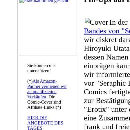
In der
Bandes von "Se
wir diskret dar
Hiroyuki Utata
dessen Namen m
einprägen kann.
Sie können uns
unterstützen!
wir informiert
(*)
Als Amazon-
vor "Seraphic 
Partner verdienen wir
Comics fertigt
an qualifizierten
Verkäufen.
Die
zur Bestätigun
Comic-Cover sind
Affiliate-Links!(*)
"Erotix" unter
eine Zusammens
HIER DIE
ANGEBOTE DES
frank und frei
TAGES