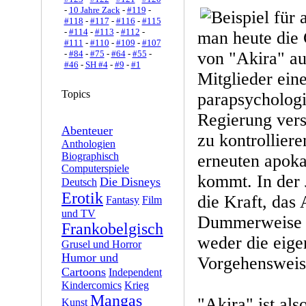
-
10 Jahre Zack
-
#119
-
#118
-
#117
-
#116
-
#115
-
#114
-
#113
-
#112
-
man heute die 
#111
-
#110
-
#109
-
#107
-
#84
-
#75
-
#64
-
#55
-
von "Akira" a
#46
-
SH #4
-
#9
-
#1
Mitglieder ein
Topics
parapsychologi
Regierung vers
Abenteuer
zu kontrolliere
Anthologien
Biographisch
erneuten apoka
Computerspiele
kommt. In der 
Die Disneys
Deutsch
Erotik
die Kraft, das 
Fantasy
Film
und TV
Dummerweise v
Frankobelgisch
weder die eige
Grusel und Horror
Humor und
Vorgehensweise
Cartoons
Independent
Kindercomics
Krieg
Mangas
"Akira" ist als
Kunst