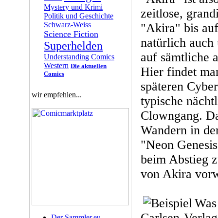
Mystery und Krimi
zeitlose, grand
Politik und Geschichte
Schwarz-Weiss
"Akira" bis au
Science Fiction
natürlich auch
Superhelden
auf sämtliche 
Understanding Comics
Western
Die aktuellen
Hier findet ma
Comics
späteren Cybe
wir empfehlen...
typische nächt
Clowngang. Da
Wandern in de
"Neon Genesis 
beim Abstieg
von Akira vo
Was
Carlsen-Verlag
Der Sammler.eu