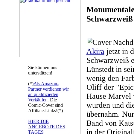
Monumentaler
Schwarzweiß
Nachd
Akira
jetzt in
Schwarzweiß er
Sie können uns
Lünstedt in se
unterstützen!
wenig den Farb
(*)
Als Amazon-
Oliff der "Epi
Partner verdienen wir
an qualifizierten
Hause Marvel 
Verkäufen.
Die
wurden und die
Comic-Cover sind
Affiliate-Links!(*)
übernahm. Nun
HIER DIE
Band von Kats
ANGEBOTE DES
in der Origina
TAGES