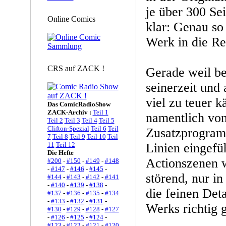
je über 300 Sei
Online Comics
klar: Genau so
Werk in die Re
CRS auf ZACK !
Gerade weil be
seinerzeit und 
viel zu teuer 
Das ComicRadioShow
ZACK-Archiv :
Teil 1
namentlich von
Teil 2
Teil 3
Teil 4
Teil 5
Clifton-Spezial
Teil 6
Teil
Zusatzprogram
7
Teil 8
Teil 9
Teil 10
Teil
11
Teil 12
Linien eingefüh
Die Hefte
Actionszenen 
#200
-
#150
-
#149
-
#148
-
#147
-
#146
-
#145
-
störend, nur i
#144
-
#143
-
#142
-
#141
-
#140
-
#139
-
#138
-
die feinen Deta
#137
-
#136
-
#135
-
#134
-
#133
-
#132
-
#131
-
Werks richtig 
#130
-
#129
-
#128
-
#127
-
#126
-
#125
-
#124
-
#123
-
#122
-
#121
-
#120