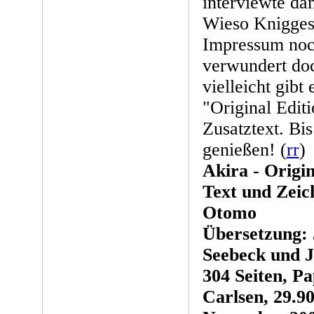
interviewte da
Wieso Knigge
Impressum noc
verwundert do
vielleicht gibt
"Original Edit
Zusatztext. Bi
genießen! (
rr
)
Akira - Origi
Text und Zeic
Otomo
Übersetzung:
Seebeck und 
304 Seiten, P
Carlsen, 29.