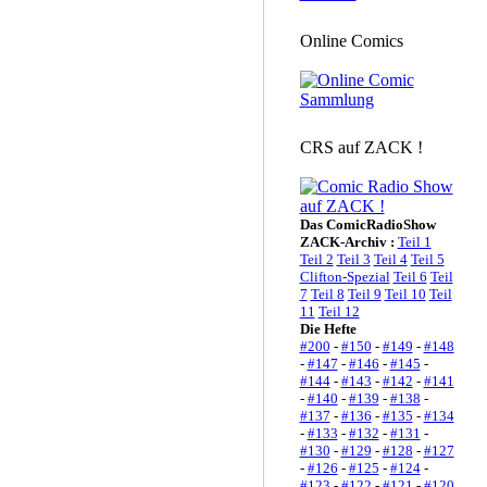
Online Comics
CRS auf ZACK !
Das ComicRadioShow
ZACK-Archiv :
Teil 1
Teil 2
Teil 3
Teil 4
Teil 5
Clifton-Spezial
Teil 6
Teil
7
Teil 8
Teil 9
Teil 10
Teil
11
Teil 12
Die Hefte
#200
-
#150
-
#149
-
#148
-
#147
-
#146
-
#145
-
#144
-
#143
-
#142
-
#141
-
#140
-
#139
-
#138
-
#137
-
#136
-
#135
-
#134
-
#133
-
#132
-
#131
-
#130
-
#129
-
#128
-
#127
-
#126
-
#125
-
#124
-
#123
-
#122
-
#121
-
#120