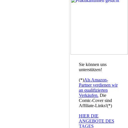
Sie können uns
unterstützen!
(*)
Als Amazon-
Partner verdienen wir
an qualifizierten
Verkäufen.
Die
Comic-Cover sind
Affiliate-Links!(*)
HIER DIE
ANGEBOTE DES
TAGES