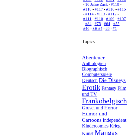
-
10 Jahre Zack
-
#119
-
#118
-
#117
-
#116
-
#115
-
#114
-
#113
-
#112
-
#111
-
#110
-
#109
-
#107
-
#84
-
#75
-
#64
-
#55
-
#46
-
SH #4
-
#9
-
#1
Topics
Abenteuer
Anthologien
Biographisch
Computerspiele
Die Disneys
Deutsch
Erotik
Fantasy
Film
und TV
Frankobelgisch
Grusel und Horror
Humor und
Cartoons
Independent
Kindercomics
Krieg
Mangas
Kunst