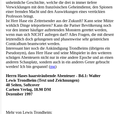
unheimliche Geschichte, welche die drei in immer tiefere
Verwicklungen mit dem französischen Geheimdienst, den Spionen
einer fremden Macht und den Auswirkungen eines verrückten
Professors bringt.
Ist Herr Hase ein Zeitreisender aus der Zukunft? Kann seine Mütze
wirklich Dinge teleportieren? Kann die Pariser Bevölkerung noch
vor den immer häufiger auftretenden Monstern gerettet werden,
wenn man sich NICHT aufregen darf? Alles Fragen, die mit diese
letztendlich doch gelungenen und phasenweise sehr geistreichen
Comicalbum beantwortet werden.
Interessant hier noch die Ankündigung Trondheims (übrigens ein
Pseudonym), dass Herr Hase und seine Mitspieler in den weiteren
schrägen Abenteuern nicht nur in eine andere Epoche und an einen
anderen Schauplatz, sondern auch in ein anderes Genre gebracht
werden! Ich bin gespannt! (
mg
)
Herrn Hases haarsträubende Abenteuer - Bd.1: Walter
Lewis Trondheim (Text und Zeichnungen)
48 Seiten, Softcover
Carlsen Verlag, 18.90 DM
Dezember 1997
Mehr von Lewis Trondheim: