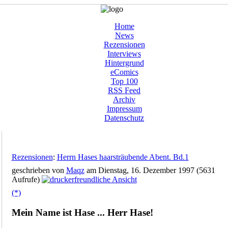
Home
News
Rezensionen
Interviews
Hintergrund
eComics
Top 100
RSS Feed
Archiv
Impressum
Datenschutz
Rezensionen
:
Herrn Hases haarsträubende Abent. Bd.1
geschrieben von
Maqz
am Dienstag, 16. Dezember 1997 (5631
Aufrufe)
(*)
Mein Name ist Hase ... Herr Hase!