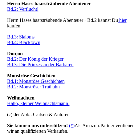
Herrn Hases haarsträubende Abenteuer
Bd.2: Verflucht!
Herrn Hases haarsträubende Abenteuer - Bd.2 kannst Du
hier
kaufen.
Bd.3: Slaloms
Bd.4: Blacktown
Donjon
Bd.2: Der König der Krieger
Bd.3: Die Prinzessin der Barbaren
Monströse Geschichten
Bd.1: Monströse Geschichten
Bd.2: Monströser Truthahn
Weihnachten
Hallo, kleiner Weihnachtsmann!
(c) der Abb.: Carlsen & Autoren
Sie können uns unterstützen!
(*)
Als Amazon-Partner verdienen
wir an qualifizierten Verkäufen.