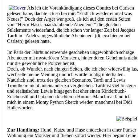
Als ich die Vorankündigung dieses Comics bei Carlsen
gelesen habe, dachte ich so bei mir: "Endlich wieder einmal was
Neues!" Doch der Ärger war groß, als ich auf den ersten Seiten
von "Herrn Hases haarsträubende Abenteuer" die gleichen
Stilelemente wiederfand, die ich schon vor langer Zeit bei Jacques
Tardi in "Adeles ungewöhnliche Abenteuer" (dt. erschienen bei
Carlsen) gelesen hatte.
Im Paris der Jahrhundertwende geschehen ungewöhnlich schräge
Abenteuer mit mysteriösen Monstern, hinter deren Geheimnis nicht
nur die gewöhnliche Polizei her ist.
Doch, oh Wunder, nach einigen Seiten, die ich eher widerwillig las,
wechselte meine Meinung und ich wurde richtig unterhalten.
Natürlich sind, trotz des gleichen Szenarios, Tardi und Lewis
Trondheim nicht miteinander zu vergleichen. Tardi ist viel finsterer
und realistischer, Lewis hingegen hat eher einen Kinderbuch-
Zeichenstil und hat einen leichteren Humor. Manchmal fand ich
mich in einem Monty Python Sketch wieder, manchmal bei Didi
Hallervorden.
Zur Handlung:
Hund, Katze und Hase entdecken in einer Pariser
Wohnung ein Monster und fliehen sofort wieder. Hier beginnt eine