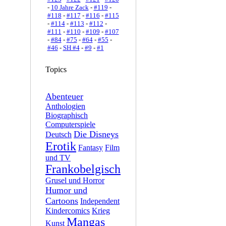
-
10 Jahre Zack
-
#119
-
#118
-
#117
-
#116
-
#115
-
#114
-
#113
-
#112
-
#111
-
#110
-
#109
-
#107
-
#84
-
#75
-
#64
-
#55
-
#46
-
SH #4
-
#9
-
#1
Topics
Abenteuer
Anthologien
Biographisch
Computerspiele
Die Disneys
Deutsch
Erotik
Fantasy
Film
und TV
Frankobelgisch
Grusel und Horror
Humor und
Cartoons
Independent
Kindercomics
Krieg
Mangas
Kunst