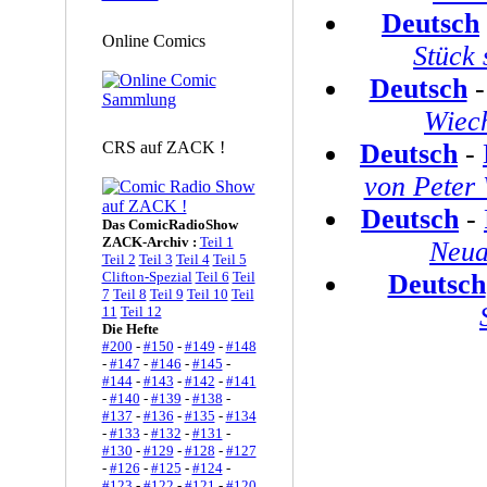
Deutsch
Online Comics
Stück 
Deutsch
Wiec
CRS auf ZACK !
Deutsch
-
von Peter
Deutsch
-
Das ComicRadioShow
ZACK-Archiv :
Teil 1
Neua
Teil 2
Teil 3
Teil 4
Teil 5
Clifton-Spezial
Teil 6
Teil
Deutsch
7
Teil 8
Teil 9
Teil 10
Teil
11
Teil 12
Die Hefte
#200
-
#150
-
#149
-
#148
-
#147
-
#146
-
#145
-
#144
-
#143
-
#142
-
#141
-
#140
-
#139
-
#138
-
#137
-
#136
-
#135
-
#134
-
#133
-
#132
-
#131
-
#130
-
#129
-
#128
-
#127
-
#126
-
#125
-
#124
-
#123
-
#122
-
#121
-
#120