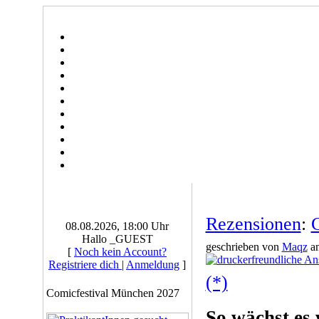
Rezensionen
:
G
08.08.2026, 18:00 Uhr
Hallo _GUEST
geschrieben von
Maqz
am
[
Noch kein Account?
Registriere dich
|
Anmeldung
]
(*)
Comicfestival München 2027
So wächst es 