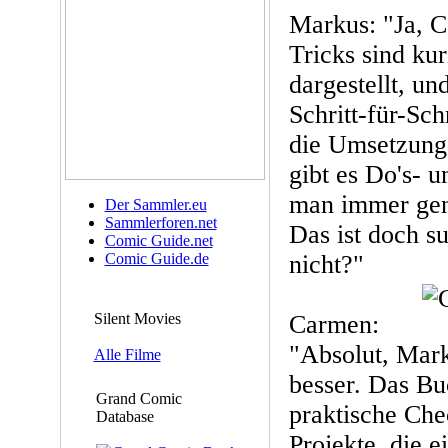
Markus: "Ja, 
Tricks sind ku
dargestellt, un
Schritt-für-Sch
die Umsetzung
gibt es Do's- u
man immer gena
Der Sammler.eu
Sammlerforen.net
Das ist doch su
Comic Guide.net
Comic Guide.de
nicht?"
Silent Movies
Carmen:
"Absolut, Mar
Alle Filme
besser. Das Bu
Grand Comic
praktische Che
Database
Projekte, die e