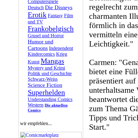
Computerspiele
regelrecht zum
Die Disneys
Deutsch
Erotik
charmanten Ill
Fantasy
Film
und TV
förmlich in da
Frankobelgisch
vermitteln ei
Grusel und Horror
Humor und
Leichtigkeit."
Cartoons
Independent
Kindercomics
Krieg
Mangas
Carmen: "Gena
Kunst
Mystery und Krimi
bietet eine Fül
Politik und Geschichte
Schwarz-Weiss
präsentiert au
Science Fiction
unterhaltsame
Superhelden
beantwortet di
Understanding Comics
Western
Die aktuellen
zum Thema Gär
Comics
Tipps und Tric
wir empfehlen...
Start."