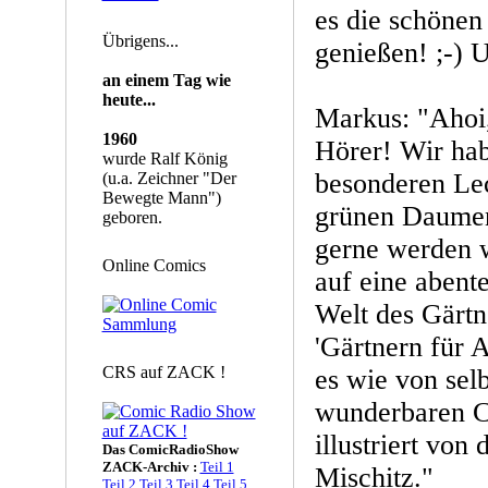
es die schönen 
Übrigens...
genießen! ;-) 
an einem Tag wie
heute...
Markus: "Ahoi,
1960
Hörer! Wir hab
wurde Ralf König
besonderen Lec
(u.a. Zeichner "Der
Bewegte Mann")
grünen Daumen 
geboren.
gerne werden 
Online Comics
auf eine abente
Welt des Gärt
'Gärtnern für 
CRS auf ZACK !
es wie von selb
wunderbaren C
illustriert von 
Das ComicRadioShow
ZACK-Archiv :
Teil 1
Mischitz."
Teil 2
Teil 3
Teil 4
Teil 5