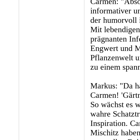
Carmen: "Absol
informativer u
der humorvoll i
Mit lebendige
prägnanten Inf
Engwert und Mi
Pflanzenwelt 
zu einem span
Markus: "Da h
Carmen! 'Gärtn
So wächst es wi
wahre Schatztr
Inspiration. C
Mischitz haben