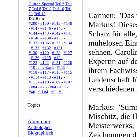
Clifton-Spezial
Teil 6
Teil
7
Teil 8
Teil 9
Teil 10
Teil
Carmen: "Das i
11
Teil 12
Die Hefte
Markus! Dieses
#200
-
#150
-
#149
-
#148
-
#147
-
#146
-
#145
-
Schatz für alle
#144
-
#143
-
#142
-
#141
-
#140
-
#139
-
#138
-
mühelosen Eins
#137
-
#136
-
#135
-
#134
-
#133
-
#132
-
#131
-
sehnen. Caroli
#130
-
#129
-
#128
-
#127
-
#126
-
#125
-
#124
-
Expertin auf d
#123
-
#122
-
#121
-
#120
-
10 Jahre Zack
-
#119
-
ihrem Fachwiss
#118
-
#117
-
#116
-
#115
-
#114
-
#113
-
#112
-
Leidenschaft f
#111
-
#110
-
#109
-
#107
verschiedenen 
-
#84
-
#75
-
#64
-
#55
-
#46
-
SH #4
-
#9
-
#1
Topics
Markus: "Stim
Mischitz, die Il
Abenteuer
Meisterwerks, 
Anthologien
Biographisch
Zeichnungen d