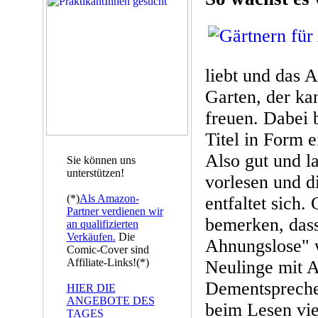
liebt und das 
Garten, der ka
freuen. Dabei 
Titel in Form 
Also gut und l
Sie können uns
unterstützen!
vorlesen und d
(*)
Als Amazon-
entfaltet sich.
Partner verdienen wir
bemerken, dass
an qualifizierten
Verkäufen.
Die
Ahnungslose" 
Comic-Cover sind
Affiliate-Links!(*)
Neulinge mit A
Dementspreche
HIER DIE
ANGEBOTE DES
beim Lesen viel
TAGES