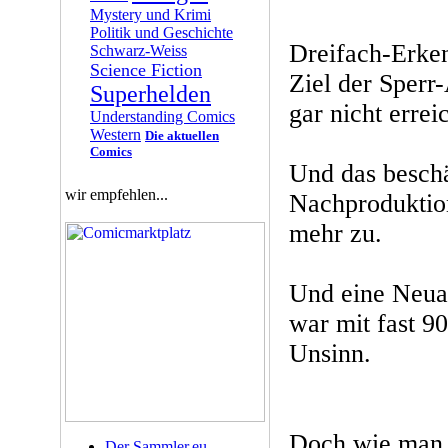
Mystery und Krimi
Politik und Geschichte
Dreifach-Erken
Schwarz-Weiss
Science Fiction
Ziel der Sperr
Superhelden
gar nicht errei
Understanding Comics
Western
Die aktuellen
Comics
Und das beschä
wir empfehlen...
Nachproduktio
mehr zu.
Und eine Neua
war mit fast 9
Unsinn.
Doch wie man 
Der Sammler.eu