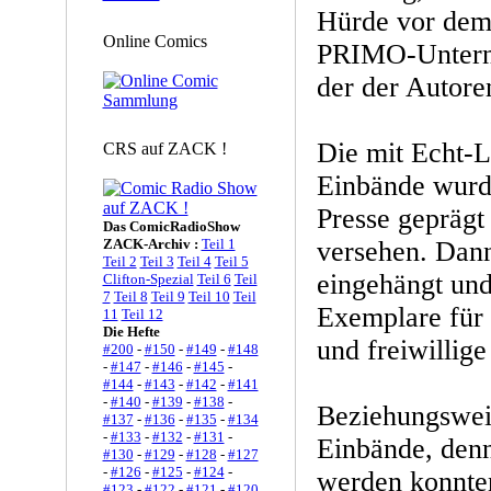
Hürde vor dem
Online Comics
PRIMO-Unterne
der der Autor
Die mit Echt-L
CRS auf ZACK !
Einbände wurde
Presse geprägt
Das ComicRadioShow
ZACK-Archiv :
Teil 1
versehen. Dan
Teil 2
Teil 3
Teil 4
Teil 5
eingehängt und
Clifton-Spezial
Teil 6
Teil
7
Teil 8
Teil 9
Teil 10
Teil
Exemplare für
11
Teil 12
Die Hefte
und freiwillige
#200
-
#150
-
#149
-
#148
-
#147
-
#146
-
#145
-
#144
-
#143
-
#142
-
#141
-
#140
-
#139
-
#138
-
Beziehungsweis
#137
-
#136
-
#135
-
#134
-
#133
-
#132
-
#131
-
Einbände, denn
#130
-
#129
-
#128
-
#127
-
#126
-
#125
-
#124
-
werden konnte
#123
-
#122
-
#121
-
#120