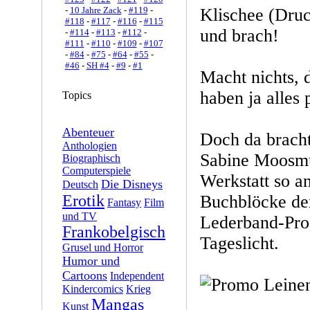
-
10 Jahre Zack
-
#119
-
Klischee (Druc
#118
-
#117
-
#116
-
#115
und brach!
-
#114
-
#113
-
#112
-
#111
-
#110
-
#109
-
#107
-
#84
-
#75
-
#64
-
#55
-
#46
-
SH #4
-
#9
-
#1
Macht nichts, 
haben ja alles 
Topics
Abenteuer
Doch da bracht
Anthologien
Sabine Moosmü
Biographisch
Computerspiele
Werkstatt so a
Die Disneys
Deutsch
Erotik
Buchblöcke der
Fantasy
Film
und TV
Lederband-Pro
Frankobelgisch
Tageslicht.
Grusel und Horror
Humor und
Cartoons
Independent
Kindercomics
Krieg
Mangas
Kunst