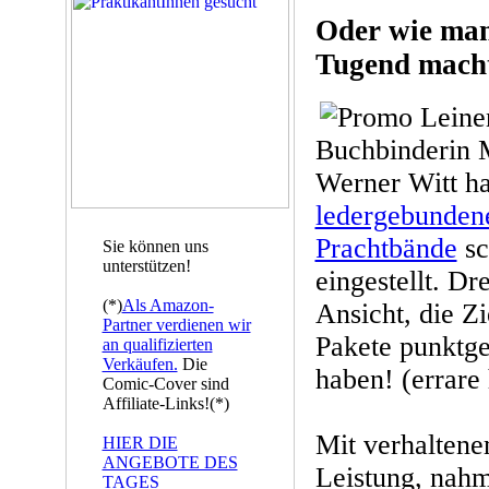
Oder wie man
Tugend mach
Buchbinderin M
Werner Witt ha
ledergebunde
Prachtbände
sc
Sie können uns
unterstützen!
eingestellt. Dr
(*)
Als Amazon-
Ansicht, die Z
Partner verdienen wir
Pakete punktge
an qualifizierten
Verkäufen.
Die
haben! (errare
Comic-Cover sind
Affiliate-Links!(*)
Mit verhaltene
HIER DIE
ANGEBOTE DES
Leistung, nahm
TAGES