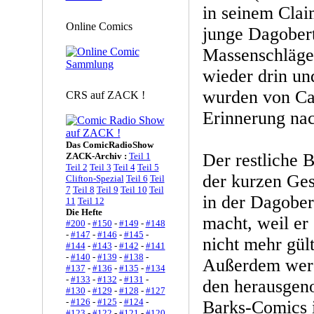
in seinem Claim
Online Comics
junge Dagobert
Massenschläger
wieder drin un
wurden von Car
CRS auf ZACK !
Erinnerung nac
Das ComicRadioShow
Der restliche 
ZACK-Archiv :
Teil 1
Teil 2
Teil 3
Teil 4
Teil 5
der kurzen Ges
Clifton-Spezial
Teil 6
Teil
7
Teil 8
Teil 9
Teil 10
Teil
in der Dagober
11
Teil 12
Die Hefte
macht, weil er 
#200
-
#150
-
#149
-
#148
-
#147
-
#146
-
#145
-
nicht mehr gült
#144
-
#143
-
#142
-
#141
-
#140
-
#139
-
#138
-
Außerdem werd
#137
-
#136
-
#135
-
#134
-
#133
-
#132
-
#131
-
den herausgen
#130
-
#129
-
#128
-
#127
-
#126
-
#125
-
#124
-
Barks-Comics 
#123
-
#122
-
#121
-
#120