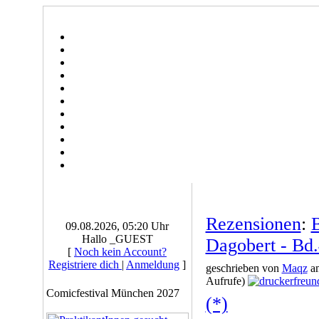
Rezensionen
:
B
09.08.2026, 05:20 Uhr
Hallo _GUEST
Dagobert - Bd
[
Noch kein Account?
Registriere dich
|
Anmeldung
]
geschrieben von
Maqz
am
Aufrufe)
Comicfestival München 2027
(*)