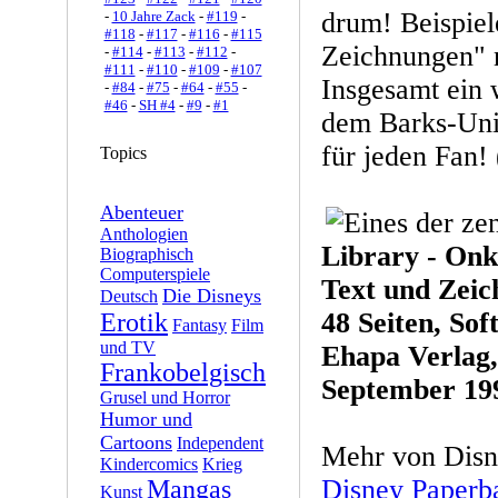
drum! Beispiel
-
10 Jahre Zack
-
#119
-
#118
-
#117
-
#116
-
#115
Zeichnungen" n
-
#114
-
#113
-
#112
-
#111
-
#110
-
#109
-
#107
Insgesamt ein 
-
#84
-
#75
-
#64
-
#55
-
#46
-
SH #4
-
#9
-
#1
dem Barks-Un
für jeden Fan! 
Topics
Abenteuer
Anthologien
Library - Onk
Biographisch
Computerspiele
Text und Zeic
Die Disneys
Deutsch
48 Seiten, Sof
Erotik
Fantasy
Film
und TV
Ehapa Verlag
Frankobelgisch
September 19
Grusel und Horror
Humor und
Cartoons
Independent
Mehr von Disn
Kindercomics
Krieg
Disney Paperb
Mangas
Kunst