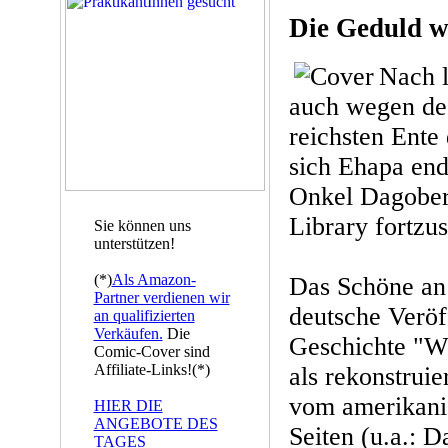
Die Geduld w
Nach 
auch wegen des
reichsten Ente
sich Ehapa end
Onkel Dagobert
Library fortzus
Sie können uns
unterstützen!
(*)
Als Amazon-
Das Schöne an 
Partner verdienen wir
deutsche Veröf
an qualifizierten
Verkäufen.
Die
Geschichte "W
Comic-Cover sind
Affiliate-Links!(*)
als rekonstruie
vom amerikanis
HIER DIE
ANGEBOTE DES
Seiten (u.a.: 
TAGES