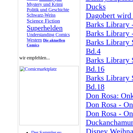
Mystery und Krimi
Ducks
Politik und Geschichte
Dagobert wird
Schwarz-Weiss
Science Fiction
Barks Library 
Superhelden
Barks Library 
Understanding Comics
Western
Die aktuellen
Barks Library 
Comics
Bd.4
wir empfehlen...
Barks Library 
Bd.16
Barks Library 
Bd.18
Don Rosa: Onk
Don Rosa - On
Don Rosa - On
Duckanchamun 
Disney Weihna
Der Sammler.eu