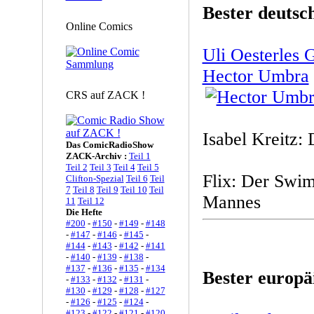
Bester deutsc
Online Comics
Uli Oesterles
Hector Umbra
CRS auf ZACK !
Isabel Kreitz:
Das ComicRadioShow
ZACK-Archiv :
Teil 1
Teil 2
Teil 3
Teil 4
Teil 5
Flix: Der Swim
Clifton-Spezial
Teil 6
Teil
7
Teil 8
Teil 9
Teil 10
Teil
Mannes
11
Teil 12
Die Hefte
#200
-
#150
-
#149
-
#148
-
#147
-
#146
-
#145
-
#144
-
#143
-
#142
-
#141
-
#140
-
#139
-
#138
-
#137
-
#136
-
#135
-
#134
Bester europä
-
#133
-
#132
-
#131
-
#130
-
#129
-
#128
-
#127
-
#126
-
#125
-
#124
-
#123
-
#122
-
#121
-
#120