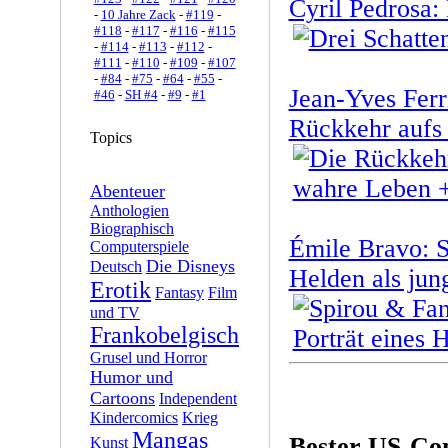
Cyril Pedrosa:
-
10 Jahre Zack
-
#119
-
#118
-
#117
-
#116
-
#115
-
#114
-
#113
-
#112
-
#111
-
#110
-
#109
-
#107
-
#84
-
#75
-
#64
-
#55
-
Jean-Yves Ferr
#46
-
SH #4
-
#9
-
#1
Rückkehr aufs
Topics
Abenteuer
Anthologien
Biographisch
Émile Bravo: S
Computerspiele
Die Disneys
Deutsch
Helden als jun
Erotik
Fantasy
Film
und TV
Frankobelgisch
Grusel und Horror
Humor und
Cartoons
Independent
Kindercomics
Krieg
Mangas
Bester US-Co
Kunst