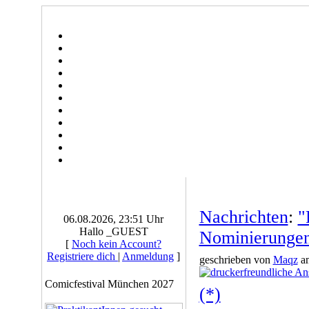
Nachrichten
:
"
06.08.2026, 23:51 Uhr
Hallo _GUEST
Nominierunge
[
Noch kein Account?
Registriere dich
|
Anmeldung
]
geschrieben von
Maqz
am
Comicfestival München 2027
(*)