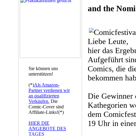
and the Nomin
Liebe Leute,
hier das Ergeb
Aufgeführt sind
Comics, die di
Sie können uns
unterstützen!
bekommen hab
(*)
Als Amazon-
Partner verdienen wir
Die Gewinner 
an qualifizierten
Verkäufen.
Die
Kathegorien we
Comic-Cover sind
Affiliate-Links!(*)
dem Comicfest
19 Uhr in eine
HIER DIE
ANGEBOTE DES
TAGES