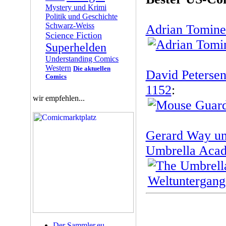
Mystery und Krimi
Politik und Geschichte
Schwarz-Weiss
Adrian Tomine
Science Fiction
Superhelden
Understanding Comics
Western
Die aktuellen
David Peterse
Comics
1152
:
wir empfehlen...
Gerard Way un
Umbrella Aca
Der Sammler.eu