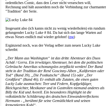
ordentliches Comic, dass den Leser nicht verarschen will,
Rechnung und hält ausserdem noch die Verbindung zur charmante
"Tradition" der Serie.
Insgesamt also (ich kanns nicht zu wenig wiederholen) ein rundum
gelungender Lucky Luke # 84. Da hat sich das lange Warten auf
etwas Neues endlich mal wieder gelohnt! (
mg
)
Ergänzend noch, was der Verlag selber zum neuen Lucky Luke
schreibt:
„Der Mann aus Washington“ ist das dritte Abenteuer des Duos
Achdé / Gerra. Ein irrwitziges Abenteuer, bei dem die politischen
Gebräuche Amerikas schonungslos zerpflückt werden! Der Band
steht in der Tradition der René Goscinny-Alben „Kalifornien oder
Tod“ (Band 39), „Die Postkutsche“ (Band 15) oder „Der
Großfürst“ (Band 46). Er enthält alle Zutaten, die einen guten
Lucky Luke ausmachen: Teer und Federn, Kopfgeldjäger,
Bleichgesichter, Mexikaner und in Gastrollen niemand anderes als
Billy the Kid und Averell. Ein besonderes Highlight ist die
volkstümliche Schilderung des deutschen Einwandererfleckens
Hermann - „berühmt für seine Gemütlichkeit und seinen
fermentierten Kohl“.