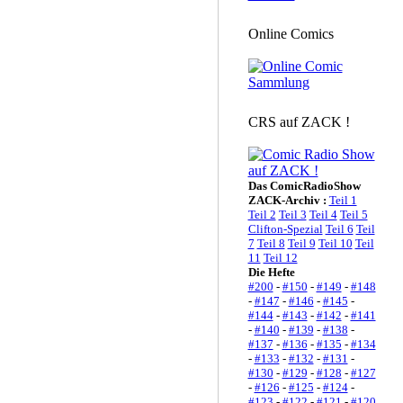
Online Comics
CRS auf ZACK !
Das ComicRadioShow
ZACK-Archiv :
Teil 1
Teil 2
Teil 3
Teil 4
Teil 5
Clifton-Spezial
Teil 6
Teil
7
Teil 8
Teil 9
Teil 10
Teil
11
Teil 12
Die Hefte
#200
-
#150
-
#149
-
#148
-
#147
-
#146
-
#145
-
#144
-
#143
-
#142
-
#141
-
#140
-
#139
-
#138
-
#137
-
#136
-
#135
-
#134
-
#133
-
#132
-
#131
-
#130
-
#129
-
#128
-
#127
-
#126
-
#125
-
#124
-
#123
-
#122
-
#121
-
#120