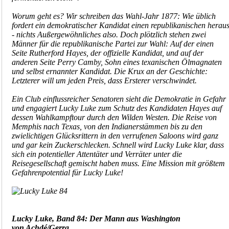
Worum geht es? Wir schreiben das Wahl-Jahr 1877: Wie üblich
fordert ein demokratischer Kandidat einen republikanischen herau
- nichts Außergewöhnliches also. Doch plötzlich stehen zwei
Männer für die republikanische Partei zur Wahl: Auf der einen
Seite Rutherford Hayes, der offizielle Kandidat, und auf der
anderen Seite Perry Camby, Sohn eines texanischen Ölmagnaten
und selbst ernannter Kandidat. Die Krux an der Geschichte:
Letzterer will um jeden Preis, dass Ersterer verschwindet.
Ein Club einflussreicher Senatoren sieht die Demokratie in Gefahr
und engagiert Lucky Luke zum Schutz des Kandidaten Hayes auf
dessen Wahlkampftour durch den Wilden Westen. Die Reise von
Memphis nach Texas, von den Indianerstämmen bis zu den
zwielichtigen Glücksrittern in den verrufenen Saloons wird ganz
und gar kein Zuckerschlecken. Schnell wird Lucky Luke klar, dass
sich ein potentieller Attentäter und Verräter unter die
Reisegesellschaft gemischt haben muss. Eine Mission mit größtem
Gefahrenpotential für Lucky Luke!
Lucky Luke, Band 84: Der Mann aus Washington
von Achdé/Gerra