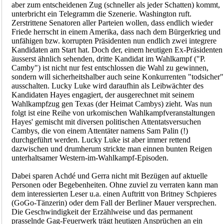
aber zum entscheidenen Zug (schneller als jeder Schatten) kommt,
unterbricht ein Telegramm die Szenerie. Washington ruft.
Zerstrittene Senatoren aller Parteien wollen, dass endlich wieder
Friede herrscht in einem Amerika, dass nach dem Bürgerkrieg und
unfähigen bzw. korrupten Präsidenten nun endlich zwei integrere
Kandidaten am Start hat. Doch der, einem heutigen Ex-Präsidenten
äusserst ähnlich sehenden, dritte Kandidat im Wahlkampf ("P.
Camby") ist nicht nur fest entschlossen die Wahl zu gewinnen,
sondern will sicherheitshalber auch seine Konkurrenten "todsicher"
ausschalten. Lucky Luke wird daraufhin als Leibwächter des
Kandidaten Hayes engagiert, der ausgerechnet mit seinem
Wahlkampfzug gen Texas (der Heimat Cambys) zieht. Was nun
folgt ist eine Reihe von urkomischen Wahlkampfveranstaltungen
Hayes' gemischt mit diversen politischen Attentatsversuchen
Cambys, die von einem Attentäter namens Sam Palin (!)
durchgeführt werden. Lucky Luke ist aber immer rettend
dazwischen und drumherum strickte man einnen bunten Reigen
unterhaltsamer Western-im-Wahlkampf-Episoden.
Dabei sparen Achdé und Gerra nicht mit Bezügen auf aktuelle
Personen oder Begebenheiten. Ohne zuviel zu verraten kann man
dem interessierten Leser u.a. einen Auftritt von Britney Schpieres
(GoGo-Tänzerin) oder dem Fall der Berliner Mauer versprechen.
Die Geschwindigkeit der Erzählweise und das permanent
prasselnde Gag-Feuerwerk trägt heutigen Ansprüchen an ein