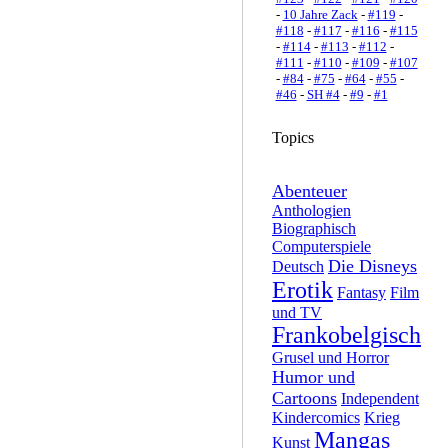
-
10 Jahre Zack
-
#119
-
#118
-
#117
-
#116
-
#115
-
#114
-
#113
-
#112
-
#111
-
#110
-
#109
-
#107
-
#84
-
#75
-
#64
-
#55
-
#46
-
SH #4
-
#9
-
#1
Topics
Abenteuer
Anthologien
Biographisch
Computerspiele
Die Disneys
Deutsch
Erotik
Fantasy
Film
und TV
Frankobelgisch
Grusel und Horror
Humor und
Cartoons
Independent
Kindercomics
Krieg
Mangas
Kunst