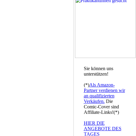
Sie können uns
unterstützen!
(*)
Als Amazon-
Partner verdienen wir
an qualifizierten
Verkäufen.
Die
Comic-Cover sind
Affiliate-Links!(*)
HIER DIE
ANGEBOTE DES
TAGES