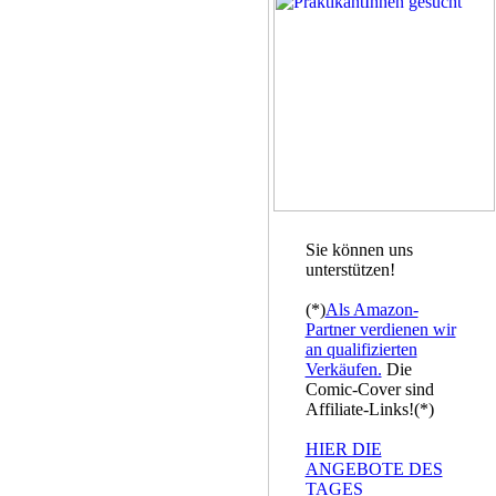
Sie können uns
unterstützen!
(*)
Als Amazon-
Partner verdienen wir
an qualifizierten
Verkäufen.
Die
Comic-Cover sind
Affiliate-Links!(*)
HIER DIE
ANGEBOTE DES
TAGES