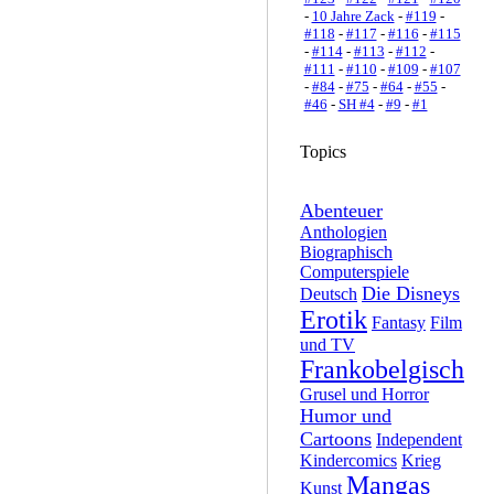
-
10 Jahre Zack
-
#119
-
#118
-
#117
-
#116
-
#115
-
#114
-
#113
-
#112
-
#111
-
#110
-
#109
-
#107
-
#84
-
#75
-
#64
-
#55
-
#46
-
SH #4
-
#9
-
#1
Topics
Abenteuer
Anthologien
Biographisch
Computerspiele
Die Disneys
Deutsch
Erotik
Fantasy
Film
und TV
Frankobelgisch
Grusel und Horror
Humor und
Cartoons
Independent
Kindercomics
Krieg
Mangas
Kunst