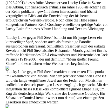
(1923-2001) dieses frühe Abenteuer von Lucky Luke in Szene.
Das Album, auf französisch erstmals im Jahre 1956 als achter Titel
der Reihe publiziert, gewährt einen interessanten und höchst
vergnüglichen Blick auf die Entwicklung der bis heute
erfolgreichsten Western-Parodie. Noch ohne die Hilfe seines
kongenialen Partners René Goscinny erstellte der geistige Vater vo
Lucky Luke für dieses Album Handlung und Text im Alleingang.
"Lucky Luke gegen Phil Steel" ist nicht nur für junge Leser ein
kurzweiliger Spaß, sondern auch als feinsinnige Parodie
ausgesprochen interessant. Schließlich präsentiert sich der eiskalte
Revolverheld Phil Steel als alter Bekannter: Morris gestaltet ihn als
treffende Karikatur des US-Leinwandstars und Westernhelden Jack
Palance (1919-2006), der mit dem Film "Mein großer Freund
Shane" in diesen Jahren seine Weltkarriere begründete.
"Lucky Luke gegen Phil Steel" markiert einen ersten Höhepunkt
im Gesamtwerk von Morris. Mit dem jetzt erscheinenden Band 83
wird ein lange vergriffenes Juwel aus der Feder von Morris nun
endlich den deutschsprachigen Lesern zugänglich gemacht. Mit der
Integration dieses Klassikers komplettiert Egmont Ehapa Zug um
Zug die deutschsprachige Werkreihe des Lonesome Cowboy. Ein
Schatz der Comic-Literatur wartet nun darauf, von einem großen
Leserkreis neu entdeckt zu werden.