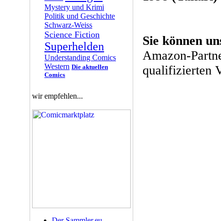
Mystery und Krimi
Politik und Geschichte
Schwarz-Weiss
Science Fiction
Sie können un
Superhelden
Amazon-Partne
Understanding Comics
Western
Die aktuellen
qualifizierten 
Comics
wir empfehlen...
Der Sammler.eu