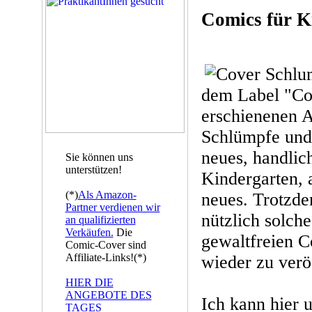
Comics für K
dem Label "Co
erschienenen A
Schlümpfe und 
neues, handlic
Sie können uns
unterstützen!
Kindergarten, a
(*)
Als Amazon-
neues. Trotzdem
Partner verdienen wir
nützlich solch
an qualifizierten
Verkäufen.
Die
gewaltfreien 
Comic-Cover sind
Affiliate-Links!(*)
wieder zu verö
HIER DIE
ANGEBOTE DES
Ich kann hier 
TAGES