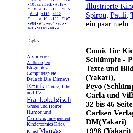
Illustrierte Ki
-
10 Jahre Zack
-
#119
-
#118
-
#117
-
#116
-
#115
Spirou
,
Pauli
,
-
#114
-
#113
-
#112
-
#111
-
#110
-
#109
-
#107
ein paar mehr. 
-
#84
-
#75
-
#64
-
#55
-
#46
-
SH #4
-
#9
-
#1
Topics
Comic für Kid
Abenteuer
Schlümpfe - P
Anthologien
Texte und Bil
Biographisch
Computerspiele
(Yakari),
Die Disneys
Deutsch
Peyo (Schlümp
Erotik
Fantasy
Film
und TV
Carla und Vil
Frankobelgisch
32 bis 46 Seite
Grusel und Horror
Carlsen Verla
Humor und
Cartoons
Independent
DM(Yakari)
Kindercomics
Krieg
1998 (Yakari)
Mangas
Kunst