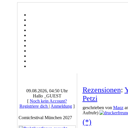
Rezensionen
:
Y
09.08.2026, 04:50 Uhr
Hallo _GUEST
Petzi
[
Noch kein Account?
Registriere dich
|
Anmeldung
]
geschrieben von
Maqz
am
Aufrufe)
Comicfestival München 2027
(*)