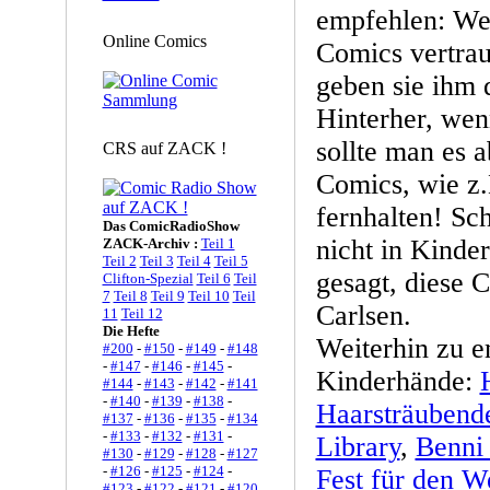
empfehlen: Wen
Online Comics
Comics vertra
geben sie ihm d
Hinterher, wen
sollte man es 
CRS auf ZACK !
Comics, wie z
fernhalten! Sc
Das ComicRadioShow
nicht in Kinde
ZACK-Archiv :
Teil 1
Teil 2
Teil 3
Teil 4
Teil 5
gesagt, diese
Clifton-Spezial
Teil 6
Teil
7
Teil 8
Teil 9
Teil 10
Teil
Carlsen.
11
Teil 12
Die Hefte
Weiterhin zu e
#200
-
#150
-
#149
-
#148
-
#147
-
#146
-
#145
-
Kinderhände:
#144
-
#143
-
#142
-
#141
-
#140
-
#139
-
#138
-
Haarsträubend
#137
-
#136
-
#135
-
#134
-
#133
-
#132
-
#131
-
Library
,
Benni
#130
-
#129
-
#128
-
#127
-
#126
-
#125
-
#124
-
Fest für den 
#123
-
#122
-
#121
-
#120