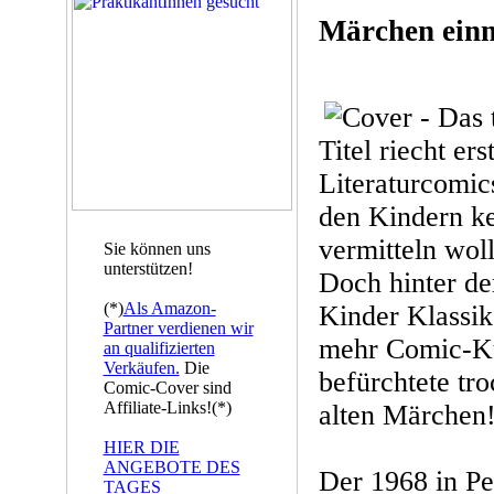
Märchen einm
Titel riecht er
Literaturcomic
den Kindern k
vermitteln wol
Sie können uns
unterstützen!
Doch hinter der
(*)
Als Amazon-
Kinder Klassik
Partner verdienen wir
mehr Comic-Ku
an qualifizierten
Verkäufen.
Die
befürchtete tr
Comic-Cover sind
Affiliate-Links!(*)
alten Märchen
HIER DIE
ANGEBOTE DES
Der 1968 in P
TAGES