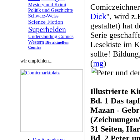
Mystery und Krimi
Comiczeichner 
Politik und Geschichte
Dick
", wird z
Schwarz-Weiss
Science Fiction
gestaltet) hat 
Superhelden
Serie geschaff
Understanding Comics
Western
Die aktuellen
Lesekiste im 
Comics
sollte! Bildung
wir empfehlen...
(
mg
)
Illustrierte K
Bd. 1 Das tapf
Mazan - Geb
(Zeichnungen
31 Seiten, Ha
Bd. 2 Peter u
Der Sammler.eu