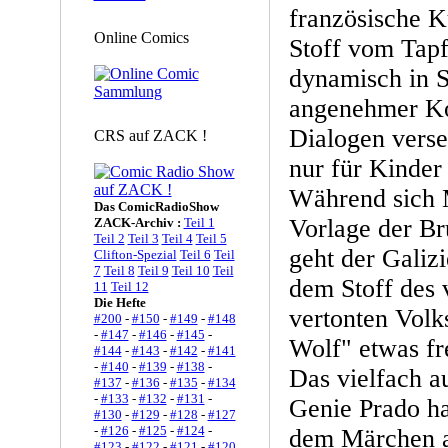
französische K
Online Comics
Stoff vom Tapf
dynamisch in S
angenehmer Ko
Dialogen verse
CRS auf ZACK !
nur für Kinder
Während sich 
Das ComicRadioShow
Vorlage der Br
ZACK-Archiv :
Teil 1
Teil 2
Teil 3
Teil 4
Teil 5
geht der Galiz
Clifton-Spezial
Teil 6
Teil
7
Teil 8
Teil 9
Teil 10
Teil
dem Stoff des 
11
Teil 12
Die Hefte
vertonten Volk
#200
-
#150
-
#149
-
#148
-
#147
-
#146
-
#145
-
Wolf" etwas fr
#144
-
#143
-
#142
-
#141
-
#140
-
#139
-
#138
-
Das vielfach a
#137
-
#136
-
#135
-
#134
-
#133
-
#132
-
#131
-
Genie Prado hat
#130
-
#129
-
#128
-
#127
-
#126
-
#125
-
#124
-
dem Märchen a
#123
-
#122
-
#121
-
#120