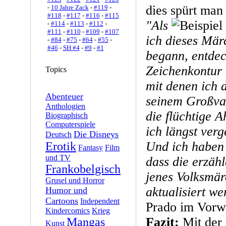
dies spürt man 
-
10 Jahre Zack
-
#119
-
#118
-
#117
-
#116
-
#115
"Als
-
#114
-
#113
-
#112
-
#111
-
#110
-
#109
-
#107
ich dieses Mär
-
#84
-
#75
-
#64
-
#55
-
#46
-
SH #4
-
#9
-
#1
begann, entdec
Zeichenkontur 
Topics
mit denen ich 
Abenteuer
seinem Großvat
Anthologien
die flüchtige 
Biographisch
Computerspiele
ich längst verg
Die Disneys
Deutsch
Und ich haben
Erotik
Fantasy
Film
und TV
dass die erzähl
Frankobelgisch
jenes Volksmär
Grusel und Horror
aktualisiert w
Humor und
Cartoons
Independent
Prado im Vorw
Kindercomics
Krieg
Fazit:
Mit der 
Mangas
Kunst