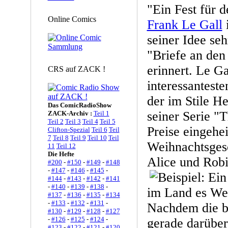
"Ein Fest für
Online Comics
Frank Le Gall
i
seiner Idee seh
"Briefe an de
erinnert. Le Ga
CRS auf ZACK !
interessantest
der im Stile H
Das ComicRadioShow
seiner Serie "
ZACK-Archiv :
Teil 1
Teil 2
Teil 3
Teil 4
Teil 5
Preise eingehe
Clifton-Spezial
Teil 6
Teil
7
Teil 8
Teil 9
Teil 10
Teil
Weihnachtsges
11
Teil 12
Die Hefte
Alice und Robi
#200
-
#150
-
#149
-
#148
-
#147
-
#146
-
#145
-
#144
-
#143
-
#142
-
#141
-
#140
-
#139
-
#138
-
im Land es We
#137
-
#136
-
#135
-
#134
-
#133
-
#132
-
#131
-
Nachdem die b
#130
-
#129
-
#128
-
#127
-
#126
-
#125
-
#124
-
gerade darüber
#123
-
#122
-
#121
-
#120