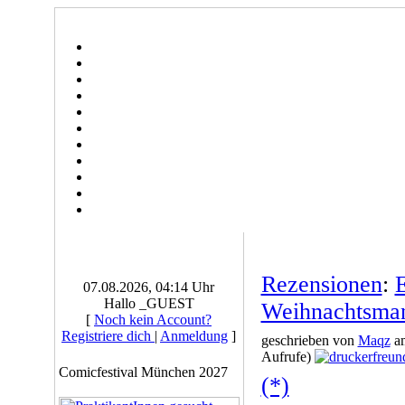
Rezensionen
:
E
07.08.2026, 04:14 Uhr
Hallo _GUEST
Weihnachtsma
[
Noch kein Account?
Registriere dich
|
Anmeldung
]
geschrieben von
Maqz
am
Aufrufe)
Comicfestival München 2027
(*)