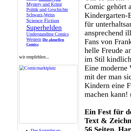
Mystery und Krimi
Comic gehört a
Politik und Geschichte
Kindergarten-B
Schwarz-Weiss
Science Fiction
für unterhaltsa
Superhelden
ansprechend ill
Understanding Comics
Western
Die aktuellen
Fans von Frank
Comics
helle Freude a
wir empfehlen...
im Stil kindlic
Eine moderne 
mit der man si
Kindern eine 
machen kann! 
Ein Fest für
Text & Zeichn
56 Seiten, Ha
Der Sammler.eu