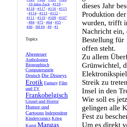
dieses Jahr bes
-
10 Jahre Zack
-
#119
-
#118
-
#117
-
#116
-
#115
Produktion der
-
#114
-
#113
-
#112
-
#111
-
#110
-
#109
-
#107
wurden, trifft 
-
#84
-
#75
-
#64
-
#55
-
#46
-
SH #4
-
#9
-
#1
Nachricht ein,
Bestellung für
Topics
offen steht.
Abenteuer
Zu allem Überf
Anthologien
Grünwichtel, d
Biographisch
Computerspiele
Elektronikspiel
Die Disneys
Deutsch
Streik zu trete
Erotik
Fantasy
Film
und TV
Insel in den T
Frankobelgisch
Wie soll es je
Grusel und Horror
gelingen alle 
Humor und
Cartoons
Independent
Fest zu besch
Kindercomics
Krieg
Um es direkt 
Mangas
Kunst