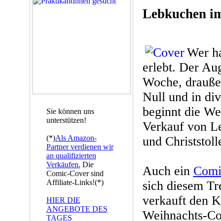
Lebkuchen i
Wer ha
erlebt. Der Aug
Woche, draußen
Null und in di
beginnt die We
Sie können uns
unterstützen!
Verkauf von L
(*)
Als Amazon-
und Christstoll
Partner verdienen wir
an qualifizierten
Verkäufen.
Die
Auch ein
Comi
Comic-Cover sind
Affiliate-Links!(*)
sich diesem Tr
verkauft den K
HIER DIE
ANGEBOTE DES
Weihnachts-Co
TAGES