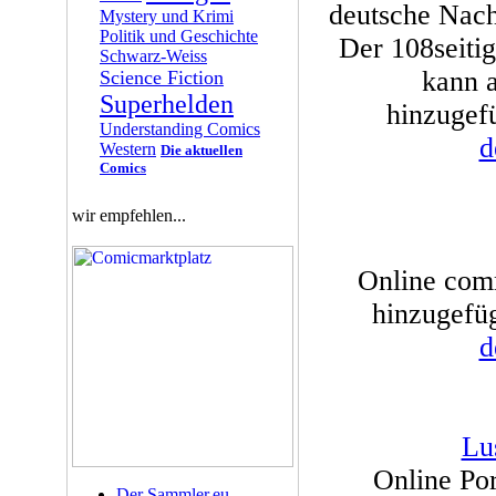
deutsche Nach
Mystery und Krimi
Politik und Geschichte
Der 108seiti
Schwarz-Weiss
kann 
Science Fiction
Superhelden
hinzugefü
Understanding Comics
d
Western
Die aktuellen
Comics
wir empfehlen...
Online comm
hinzugefüg
d
Lu
Online Por
Der Sammler.eu