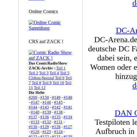
d
Online Comics
DC-Ar
DC-Arena.de
CRS auf ZACK !
deutsche DC Fa
dabei sein,
Das ComicRadioShow
Women oder ei
ZACK-Archiv :
Teil 1
Teil 2
Teil 3
Teil 4
Teil 5
hinzug
Clifton-Spezial
Teil 6
Teil
7
Teil 8
Teil 9
Teil 10
Teil
d
11
Teil 12
Die Hefte
#200
-
#150
-
#149
-
#148
-
#147
-
#146
-
#145
-
#144
-
#143
-
#142
-
#141
DAN C
-
#140
-
#139
-
#138
-
#137
-
#136
-
#135
-
#134
Testpiloten l
-
#133
-
#132
-
#131
-
#130
-
#129
-
#128
-
#127
Aufbruch in
-
#126
-
#125
-
#124
-
#123
-
#122
-
#121
-
#120