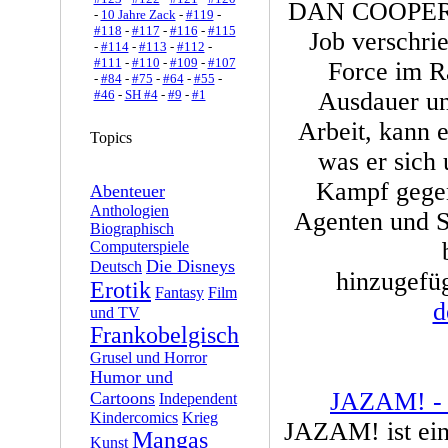
DAN COOPER ha
-
10 Jahre Zack
-
#119
-
#118
-
#117
-
#116
-
#115
Job verschri
-
#114
-
#113
-
#112
-
#111
-
#110
-
#109
-
#107
Force im R
-
#84
-
#75
-
#64
-
#55
-
#46
-
SH #4
-
#9
-
#1
Ausdauer un
Arbeit, kann 
Topics
was er sich
Kampf gegen
Abenteuer
Anthologien
Agenten und Sa
Biographisch
Computerspiele
Die Disneys
Deutsch
hinzugefüg
Erotik
Fantasy
Film
d
und TV
Frankobelgisch
Grusel und Horror
Humor und
JAZAM! - 
Cartoons
Independent
Kindercomics
Krieg
JAZAM! ist ei
Mangas
Kunst