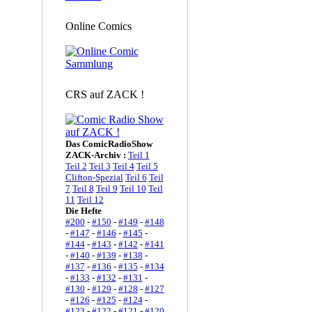
Online Comics
CRS auf ZACK !
Das ComicRadioShow
ZACK-Archiv :
Teil 1
Teil 2
Teil 3
Teil 4
Teil 5
Clifton-Spezial
Teil 6
Teil
7
Teil 8
Teil 9
Teil 10
Teil
11
Teil 12
Die Hefte
#200
-
#150
-
#149
-
#148
-
#147
-
#146
-
#145
-
#144
-
#143
-
#142
-
#141
-
#140
-
#139
-
#138
-
#137
-
#136
-
#135
-
#134
-
#133
-
#132
-
#131
-
#130
-
#129
-
#128
-
#127
-
#126
-
#125
-
#124
-
#123
-
#122
-
#121
-
#120