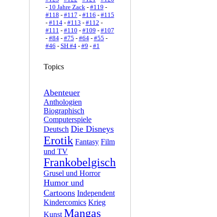
-
10 Jahre Zack
-
#119
-
#118
-
#117
-
#116
-
#115
-
#114
-
#113
-
#112
-
#111
-
#110
-
#109
-
#107
-
#84
-
#75
-
#64
-
#55
-
#46
-
SH #4
-
#9
-
#1
Topics
Abenteuer
Anthologien
Biographisch
Computerspiele
Die Disneys
Deutsch
Erotik
Fantasy
Film
und TV
Frankobelgisch
Grusel und Horror
Humor und
Cartoons
Independent
Kindercomics
Krieg
Mangas
Kunst