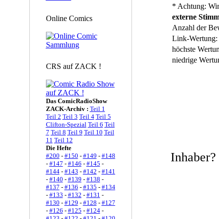
* Achtung: Wir
externe Stim
Online Comics
Anzahl der Be
Link-Wertung:
höchste Wertu
niedrige Wertu
CRS auf ZACK !
Das ComicRadioShow
ZACK-Archiv :
Teil 1
Teil 2
Teil 3
Teil 4
Teil 5
Clifton-Spezial
Teil 6
Teil
7
Teil 8
Teil 9
Teil 10
Teil
11
Teil 12
Die Hefte
Inhaber
#200
-
#150
-
#149
-
#148
-
#147
-
#146
-
#145
-
#144
-
#143
-
#142
-
#141
-
#140
-
#139
-
#138
-
#137
-
#136
-
#135
-
#134
-
#133
-
#132
-
#131
-
#130
-
#129
-
#128
-
#127
-
#126
-
#125
-
#124
-
#123
-
#122
-
#121
-
#120