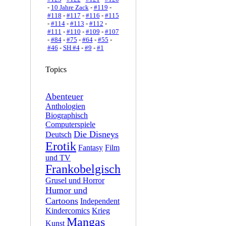
-
10 Jahre Zack
-
#119
-
#118
-
#117
-
#116
-
#115
-
#114
-
#113
-
#112
-
#111
-
#110
-
#109
-
#107
-
#84
-
#75
-
#64
-
#55
-
#46
-
SH #4
-
#9
-
#1
Topics
Abenteuer
Anthologien
Biographisch
Computerspiele
Die Disneys
Deutsch
Erotik
Fantasy
Film
und TV
Frankobelgisch
Grusel und Horror
Humor und
Cartoons
Independent
Kindercomics
Krieg
Mangas
Kunst