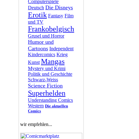
Computerspiele
Die Disneys
Deutsch
Erotik
Fantasy
Film
und TV
Frankobelgisch
Grusel und Horror
Humor und
Cartoons
Independent
Kindercomics
Krieg
Mangas
Kunst
Mystery und Krimi
Politik und Geschichte
Schwarz-Weiss
Science Fiction
Superhelden
Understanding Comics
Western
Die aktuellen
Comics
wir empfehlen...