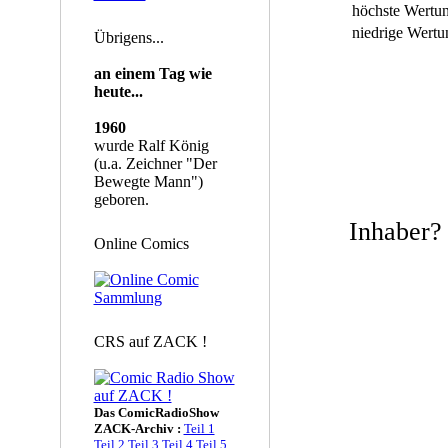
höchste Wertu
niedrige Wertu
Übrigens...
an einem Tag wie
heute...
1960
wurde Ralf König
(u.a. Zeichner "Der
Bewegte Mann")
geboren.
Inhaber
Online Comics
CRS auf ZACK !
Das ComicRadioShow
ZACK-Archiv :
Teil 1
Teil 2
Teil 3
Teil 4
Teil 5