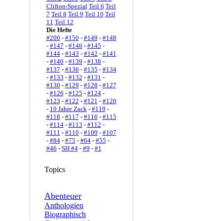
Clifton-Spezial
Teil 6
Teil
7
Teil 8
Teil 9
Teil 10
Teil
11
Teil 12
Die Hefte
#200
-
#150
-
#149
-
#148
-
#147
-
#146
-
#145
-
#144
-
#143
-
#142
-
#141
-
#140
-
#139
-
#138
-
#137
-
#136
-
#135
-
#134
-
#133
-
#132
-
#131
-
#130
-
#129
-
#128
-
#127
-
#126
-
#125
-
#124
-
#123
-
#122
-
#121
-
#120
-
10 Jahre Zack
-
#119
-
#118
-
#117
-
#116
-
#115
-
#114
-
#113
-
#112
-
#111
-
#110
-
#109
-
#107
-
#84
-
#75
-
#64
-
#55
-
#46
-
SH #4
-
#9
-
#1
Topics
Abenteuer
Anthologien
Biographisch