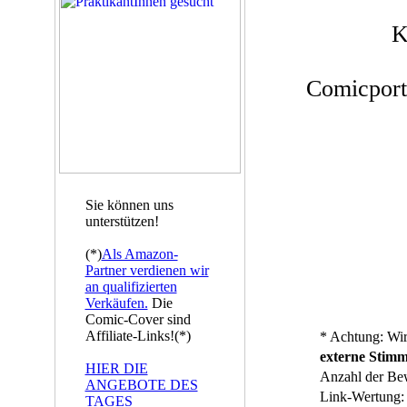
K
Comicport
Sie können uns
unterstützen!
(*)
Als Amazon-
Partner verdienen wir
an qualifizierten
Verkäufen.
Die
Comic-Cover sind
Affiliate-Links!(*)
* Achtung: Wir
externe Stim
HIER DIE
Anzahl der Be
ANGEBOTE DES
Link-Wertung:
TAGES