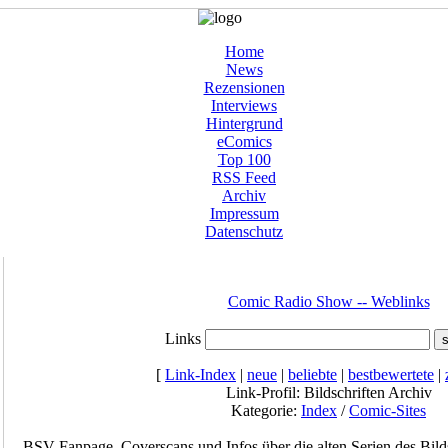
Home
News
Rezensionen
Interviews
Hintergrund
eComics
Top 100
RSS Feed
Archiv
Impressum
Datenschutz
Comic Radio Show -- Weblinks
Links
[
Link-Index
|
neue
|
beliebte
|
bestbewertete
|
Link-Profil: Bildschriften Archiv
Kategorie:
Index
/
Comic-Sites
BSV-Fanpage. Coverscans und Infos über die alten Serien des Bilds