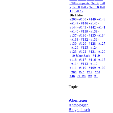
Clifton-Spezial
Teil 6
Teil
7
Teil 8
Teil 9
Teil 10
Teil
11
Teil 12
Die Hefte
#200
-
#150
-
#149
-
#148
-
#147
-
#146
-
#145
-
#144
-
#143
-
#142
-
#141
-
#140
-
#139
-
#138
-
#137
-
#136
-
#135
-
#134
-
#133
-
#132
-
#131
-
#130
-
#129
-
#128
-
#127
-
#126
-
#125
-
#124
-
#123
-
#122
-
#121
-
#120
-
10 Jahre Zack
-
#119
-
#118
-
#117
-
#116
-
#115
-
#114
-
#113
-
#112
-
#111
-
#110
-
#109
-
#107
-
#84
-
#75
-
#64
-
#55
-
#46
-
SH #4
-
#9
-
#1
Topics
Abenteuer
Anthologien
Biographisch