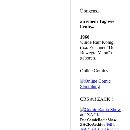
Übrigens...
an einem Tag wie
heute...
1960
wurde Ralf König
(u.a. Zeichner "Der
Bewegte Mann")
geboren.
Online Comics
CRS auf ZACK !
Das ComicRadioShow
ZACK-Archiv :
Teil 1
Teil 2
Teil 3
Teil 4
Teil 5