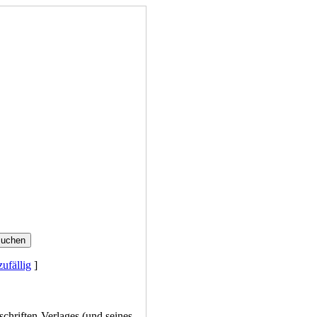
zufällig
]
chriften-Verlages (und seines