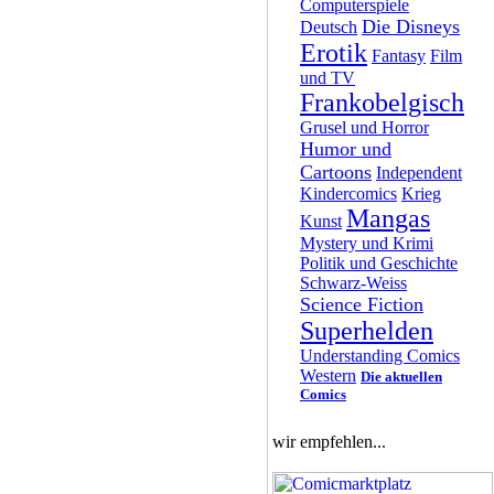
Computerspiele
Die Disneys
Deutsch
Erotik
Fantasy
Film
und TV
Frankobelgisch
Grusel und Horror
Humor und
Cartoons
Independent
Kindercomics
Krieg
Mangas
Kunst
Mystery und Krimi
Politik und Geschichte
Schwarz-Weiss
Science Fiction
Superhelden
Understanding Comics
Western
Die aktuellen
Comics
wir empfehlen...