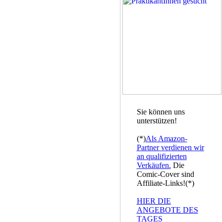
Sie können uns
unterstützen!
(*)
Als Amazon-
Partner verdienen wir
an qualifizierten
Verkäufen.
Die
Comic-Cover sind
Affiliate-Links!(*)
HIER DIE
ANGEBOTE DES
TAGES