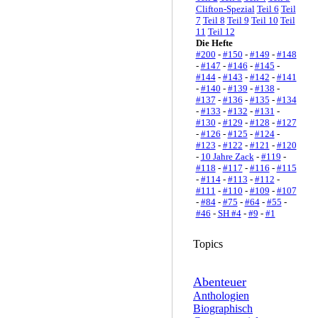
Clifton-Spezial
Teil 6
Teil
7
Teil 8
Teil 9
Teil 10
Teil
11
Teil 12
Die Hefte
#200
-
#150
-
#149
-
#148
-
#147
-
#146
-
#145
-
#144
-
#143
-
#142
-
#141
-
#140
-
#139
-
#138
-
#137
-
#136
-
#135
-
#134
-
#133
-
#132
-
#131
-
#130
-
#129
-
#128
-
#127
-
#126
-
#125
-
#124
-
#123
-
#122
-
#121
-
#120
-
10 Jahre Zack
-
#119
-
#118
-
#117
-
#116
-
#115
-
#114
-
#113
-
#112
-
#111
-
#110
-
#109
-
#107
-
#84
-
#75
-
#64
-
#55
-
#46
-
SH #4
-
#9
-
#1
Topics
Abenteuer
Anthologien
Biographisch