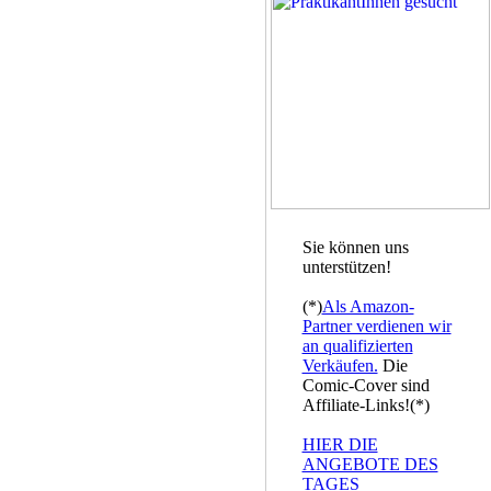
Sie können uns
unterstützen!
(*)
Als Amazon-
Partner verdienen wir
an qualifizierten
Verkäufen.
Die
Comic-Cover sind
Affiliate-Links!(*)
HIER DIE
ANGEBOTE DES
TAGES