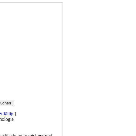
zufällig
]
hologie
he Nachwuchszeichner und -