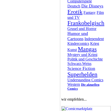
Computerspiele
Die Disneys
Deutsch
Erotik
Fantasy
Film
und TV
Frankobelgisch
Grusel und Horror
Humor und
Cartoons
Independent
Kindercomics
Krieg
Mangas
Kunst
Mystery und Krimi
Politik und Geschichte
Schwarz-Weiss
Science Fiction
Superhelden
Understanding Comics
Western
Die aktuellen
Comics
wir empfehlen...