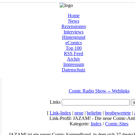
Home
News
Rezensionen
Interviews
Hintergrund
eComics
Top 100
RSS Feed
Archiv
Impressum
Datenschutz
Comic Radio Show -- Weblinks
Links
[
Link-Index
|
neue
|
beliebte
|
bestbewertete
|
Link-Profil: JAZAM! - Die neue Comic-Ant
Kategorie:
Index
/
Comic-Sites
JAZAM! ist ein neuer Comic-Sammelband, in dem sich 27 deutsc