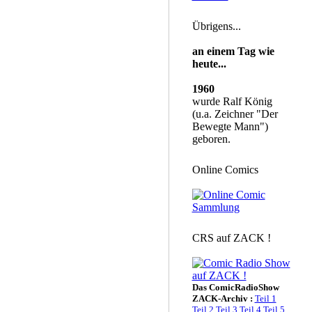
Übrigens...
an einem Tag wie
heute...
1960
wurde Ralf König
(u.a. Zeichner "Der
Bewegte Mann")
geboren.
Online Comics
CRS auf ZACK !
Das ComicRadioShow
ZACK-Archiv :
Teil 1
Teil 2
Teil 3
Teil 4
Teil 5