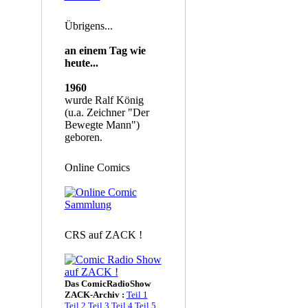
Übrigens...
an einem Tag wie
heute...
1960
wurde Ralf König
(u.a. Zeichner "Der
Bewegte Mann")
geboren.
Online Comics
CRS auf ZACK !
Das ComicRadioShow
ZACK-Archiv :
Teil 1
Teil 2
Teil 3
Teil 4
Teil 5