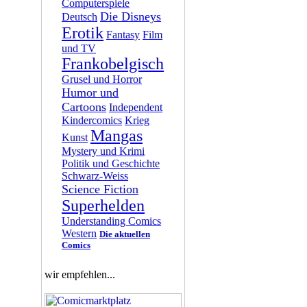
Computerspiele
Die Disneys
Deutsch
Erotik
Fantasy
Film
und TV
Frankobelgisch
Grusel und Horror
Humor und
Cartoons
Independent
Kindercomics
Krieg
Mangas
Kunst
Mystery und Krimi
Politik und Geschichte
Schwarz-Weiss
Science Fiction
Superhelden
Understanding Comics
Western
Die aktuellen
Comics
wir empfehlen...