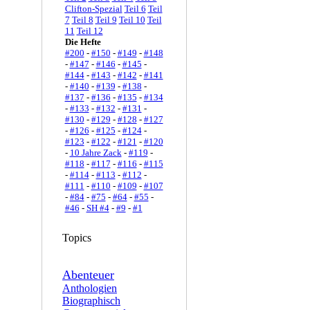
Clifton-Spezial
Teil 6
Teil
7
Teil 8
Teil 9
Teil 10
Teil
11
Teil 12
Die Hefte
#200
-
#150
-
#149
-
#148
-
#147
-
#146
-
#145
-
#144
-
#143
-
#142
-
#141
-
#140
-
#139
-
#138
-
#137
-
#136
-
#135
-
#134
-
#133
-
#132
-
#131
-
#130
-
#129
-
#128
-
#127
-
#126
-
#125
-
#124
-
#123
-
#122
-
#121
-
#120
-
10 Jahre Zack
-
#119
-
#118
-
#117
-
#116
-
#115
-
#114
-
#113
-
#112
-
#111
-
#110
-
#109
-
#107
-
#84
-
#75
-
#64
-
#55
-
#46
-
SH #4
-
#9
-
#1
Topics
Abenteuer
Anthologien
Biographisch