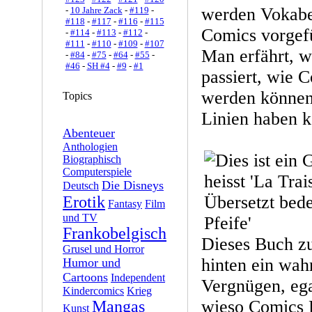
werden Vokabe
-
10 Jahre Zack
-
#119
-
#118
-
#117
-
#116
-
#115
Comics vorgefü
-
#114
-
#113
-
#112
-
#111
-
#110
-
#109
-
#107
Man erfährt, w
-
#84
-
#75
-
#64
-
#55
-
#46
-
SH #4
-
#9
-
#1
passiert, wie 
werden können
Topics
Linien haben 
Abenteuer
Anthologien
Biographisch
Computerspiele
Die Disneys
Deutsch
Erotik
Fantasy
Film
und TV
Frankobelgisch
Dieses Buch zu
Grusel und Horror
hinten ein wah
Humor und
Cartoons
Independent
Vergnügen, ega
Kindercomics
Krieg
wieso Comics 
Mangas
Kunst