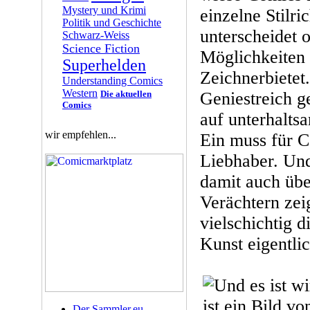
Mystery und Krimi
einzelne Stilr
Politik und Geschichte
unterscheidet 
Schwarz-Weiss
Science Fiction
Möglichkeiten
Superhelden
Zeichnerbietet.
Understanding Comics
Western
Die aktuellen
Geniestreich g
Comics
auf unterhalts
wir empfehlen...
Ein muss für C
Liebhaber. Und
damit auch üb
Verächtern zeig
vielschichtig 
Kunst eigentlic
Der Sammler.eu