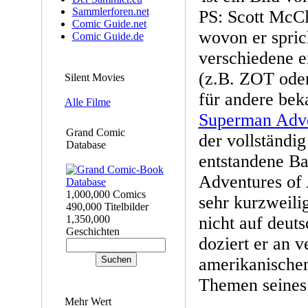
Sammlerforen.net
PS: Scott McCl
Comic Guide.net
wovon er spric
Comic Guide.de
verschiedene e
(z.B. ZOT oder
Silent Movies
für andere bek
Alle Filme
Superman Adve
Grand Comic
der vollständi
Database
entstandene B
Adventures of 
1,000,000 Comics
sehr kurzweili
490,000 Titelbilder
1,350,000
nicht auf deut
Geschichten
doziert er an 
amerikanischen
Themen seines
Mehr Wert