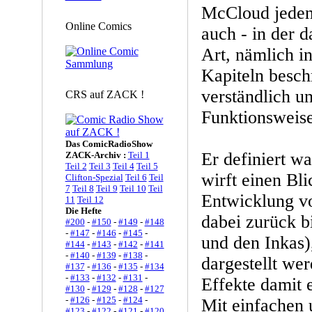
McCloud jedenf
Online Comics
auch - in der 
Art, nämlich i
Kapiteln beschr
verständlich un
CRS auf ZACK !
Funktionsweis
Das ComicRadioShow
Er definiert wa
ZACK-Archiv :
Teil 1
Teil 2
Teil 3
Teil 4
Teil 5
wirft einen Bli
Clifton-Spezial
Teil 6
Teil
7
Teil 8
Teil 9
Teil 10
Teil
Entwicklung v
11
Teil 12
Die Hefte
dabei zurück b
#200
-
#150
-
#149
-
#148
-
#147
-
#146
-
#145
-
und den Inkas),
#144
-
#143
-
#142
-
#141
-
#140
-
#139
-
#138
-
dargestellt we
#137
-
#136
-
#135
-
#134
-
#133
-
#132
-
#131
-
Effekte damit 
#130
-
#129
-
#128
-
#127
-
#126
-
#125
-
#124
-
Mit einfachen 
#123
-
#122
-
#121
-
#120