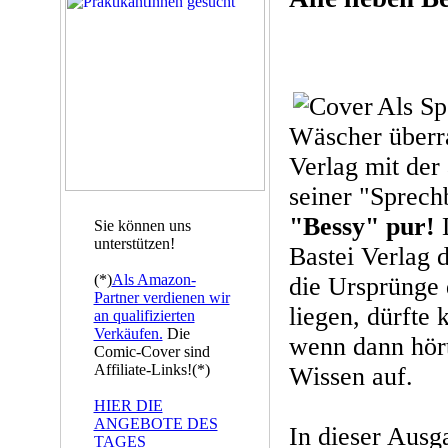
Als Sp
Wäscher überr
Verlag mit der
seiner "Sprech
"Bessy" pur!
D
Sie können uns
unterstützen!
Bastei Verlag d
(*)
Als Amazon-
die Ursprünge 
Partner verdienen wir
liegen, dürfte
an qualifizierten
Verkäufen.
Die
wenn dann hört
Comic-Cover sind
Affiliate-Links!(*)
Wissen auf.
HIER DIE
ANGEBOTE DES
In dieser Ausg
TAGES