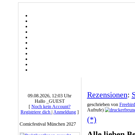
Rezensionen
:
S
09.08.2026, 12:03 Uhr
Hallo _GUEST
geschrieben von
Freebir
[
Noch kein Account?
Aufrufe)
Registriere dich
|
Anmeldung
]
(*)
Comicfestival München 2027
Alle lieben Be