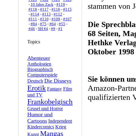
stammen von Je
-
10 Jahre Zack
-
#119
-
#118
-
#117
-
#116
-
#115
-
#114
-
#113
-
#112
-
#111
-
#110
-
#109
-
#107
Die Sprechbla
-
#84
-
#75
-
#64
-
#55
-
#46
-
SH #4
-
#9
-
#1
68 Seiten, Ma
Hethke Verla
Topics
Oktober 1998
Abenteuer
Anthologien
Biographisch
Computerspiele
Sie können un
Die Disneys
Deutsch
Amazon-Partne
Erotik
Fantasy
Film
und TV
qualifizierten 
Frankobelgisch
Grusel und Horror
Humor und
Cartoons
Independent
Kindercomics
Krieg
Mangas
Kunst