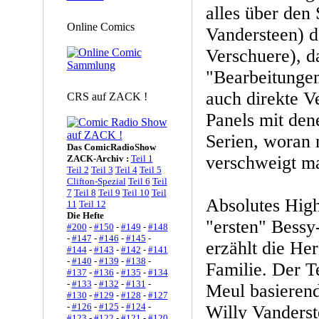
alles über den 
Online Comics
Vandersteen) d
Verschuere), d
"Bearbeitunge
auch direkte V
CRS auf ZACK !
Panels mit den
Serien, woran m
Das ComicRadioShow
verschweigt ma
ZACK-Archiv :
Teil 1
Teil 2
Teil 3
Teil 4
Teil 5
Clifton-Spezial
Teil 6
Teil
7
Teil 8
Teil 9
Teil 10
Teil
Absolutes High
11
Teil 12
Die Hefte
"ersten" Bessy
#200
-
#150
-
#149
-
#148
-
#147
-
#146
-
#145
-
erzählt die He
#144
-
#143
-
#142
-
#141
-
#140
-
#139
-
#138
-
Familie. Der 
#137
-
#136
-
#135
-
#134
-
#133
-
#132
-
#131
-
Meul basierend
#130
-
#129
-
#128
-
#127
-
#126
-
#125
-
#124
-
Willy Vanderst
#123
-
#122
-
#121
-
#120