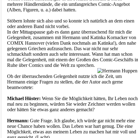
mehrere Händlerstände, die ein umfangreiches Comic-Angebot
(Alben, Figuren, u. a.) dabei hatten.
Stöbern lohnte sich also und so konnte ich natürlich an dem einen
oder anderen Band nicht vorbei.
In der Mittagspause gab es dann ganz überraschend für mich die
Gelegenheit, zusammen mit Hermann und Katinka Kornacker von
COMIX Hannover (vielen Dank nochmals an Katinka!), den nahe
gelegenen Griechen aufzusuchen. Das war nicht nur sehr
schmackhaft sondern auch sehr interessant. Wann hat man schon
mal die Gelegenheit, mit einem der Großen des Comic-Geschäfts i
Ruhe über Comics und die Welt zu sprechen.
Ob der überraschenden Gelegenheit nutzte ich die Zeit, um
Hermann einige Fragen zu stellen, die der Autor auch gerne
beantwortete:
Michael Hüster:
Wenn Sie die Möglichkeit hätten, Ihr Leben noch
mal neu zu beginnen, würden Sie wieder Zeichner werden wollen
oder hätten Sie etwas ganz anderes gemacht?
Hermann:
Gute Frage. Ich glaube, ich würde gar nicht mehr eine
neue Chance haben wollen. Das Leben war hart genug. Die eine
Möglichkeit, etwas aus meinem Leben zu machen hat mir voll und
ganz gereicht. (Lacht)