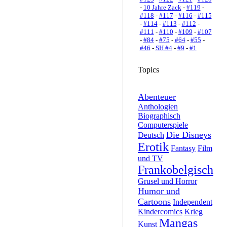
-
10 Jahre Zack
-
#119
-
#118
-
#117
-
#116
-
#115
-
#114
-
#113
-
#112
-
#111
-
#110
-
#109
-
#107
-
#84
-
#75
-
#64
-
#55
-
#46
-
SH #4
-
#9
-
#1
Topics
Abenteuer
Anthologien
Biographisch
Computerspiele
Die Disneys
Deutsch
Erotik
Fantasy
Film
und TV
Frankobelgisch
Grusel und Horror
Humor und
Cartoons
Independent
Kindercomics
Krieg
Mangas
Kunst