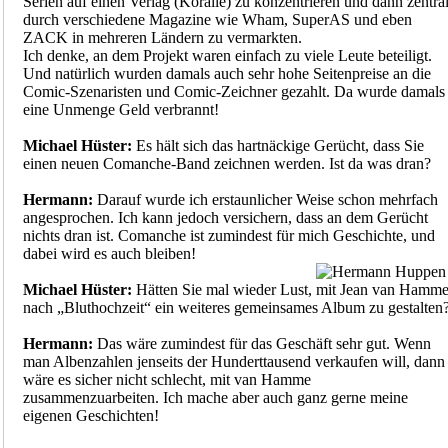
Serien auf einen Verlag (Koralle) zu konzentrieren und dann zentra
durch verschiedene Magazine wie Wham, SuperAS und eben
ZACK in mehreren Ländern zu vermarkten.
Ich denke, an dem Projekt waren einfach zu viele Leute beteiligt.
Und natürlich wurden damals auch sehr hohe Seitenpreise an die
Comic-Szenaristen und Comic-Zeichner gezahlt. Da wurde damals
eine Unmenge Geld verbrannt!
Michael Hüster:
Es hält sich das hartnäckige Gerücht, dass Sie
einen neuen Comanche-Band zeichnen werden. Ist da was dran?
Hermann:
Darauf wurde ich erstaunlicher Weise schon mehrfach
angesprochen. Ich kann jedoch versichern, dass an dem Gerücht
nichts dran ist. Comanche ist zumindest für mich Geschichte, und
dabei wird es auch bleiben!
Michael Hüster:
Hätten Sie mal wieder Lust, mit Jean van Hamm
nach „Bluthochzeit“ ein weiteres gemeinsames Album zu gestalten
Hermann:
Das wäre zumindest für das Geschäft sehr gut. Wenn
man Albenzahlen jenseits der Hunderttausend verkaufen will, dann
wäre es sicher nicht schlecht, mit van Hamme
zusammenzuarbeiten. Ich mache aber auch ganz gerne meine
eigenen Geschichten!