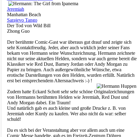
Jeremiah
Manhattan Beach
Sarajevo Tango
Der Tod von Wild Bill
Zhong Guo
Der berühmte Comic-Gast war überaus gut drauf und zeigte sich
sehr Kontaktfreudig. Jeder, aber auch wirklich jeder seiner Fans
bekam von Hermann seine Wunschzeichnung. Hermann zeichnete
nicht nur seine aktuellen Helden, sondern war auch gerne bereit die
Klassiker wie Red Dust, Barney Jordan oder Andy Morgan zu
Papier zu bringen. Auch außergewöhnliche Wünsche, etwa
erotische Darstellungen von den Helden, wurden erfüllt. Natürlich
erst bei entsprechendem Altersnachweis :-) !
Zudem hatte Eckard Schott sehr sehr schöne Originalzeichnungen
von Hermanns berühmten Helden wie Jeremiah, Red Dust und
Andy Morgan dabei. Ein Traum!
Und natürlich gab es auch kleine und große Drucke z. B. von
Jeremiah oder Kurdy zu kaufen. Wer also nicht da war: selber
schuld!
Da es sich bei der Veranstaltung aber vor allem auch um eine
Comic Messe handelte, gab es im Freizeit-Zentrum Döhren