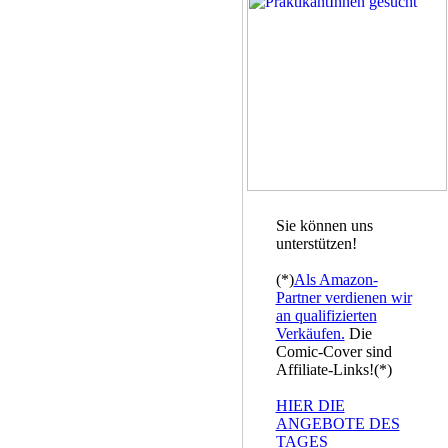
Sie können uns
unterstützen!
(*)
Als Amazon-
Partner verdienen wir
an qualifizierten
Verkäufen.
Die
Comic-Cover sind
Affiliate-Links!(*)
HIER DIE
ANGEBOTE DES
TAGES