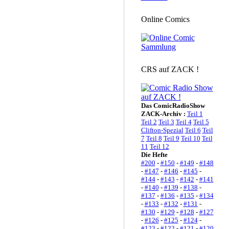
Online Comics
CRS auf ZACK !
Das ComicRadioShow
ZACK-Archiv :
Teil 1
Teil 2
Teil 3
Teil 4
Teil 5
Clifton-Spezial
Teil 6
Teil
7
Teil 8
Teil 9
Teil 10
Teil
11
Teil 12
Die Hefte
#200
-
#150
-
#149
-
#148
-
#147
-
#146
-
#145
-
#144
-
#143
-
#142
-
#141
-
#140
-
#139
-
#138
-
#137
-
#136
-
#135
-
#134
-
#133
-
#132
-
#131
-
#130
-
#129
-
#128
-
#127
-
#126
-
#125
-
#124
-
#123
-
#122
-
#121
-
#120