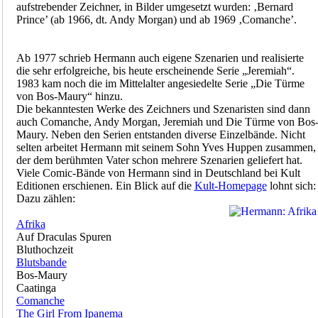
aufstrebender Zeichner, in Bilder umgesetzt wurden: ‚Bernard
Prince’ (ab 1966, dt. Andy Morgan) und ab 1969 ‚Comanche’.
Ab 1977 schrieb Hermann auch eigene Szenarien und realisierte
die sehr erfolgreiche, bis heute erscheinende Serie „Jeremiah“.
1983 kam noch die im Mittelalter angesiedelte Serie „Die Türme
von Bos-Maury“ hinzu.
Die bekanntesten Werke des Zeichners und Szenaristen sind dann
auch Comanche, Andy Morgan, Jeremiah und Die Türme von Bos
Maury. Neben den Serien entstanden diverse Einzelbände. Nicht
selten arbeitet Hermann mit seinem Sohn Yves Huppen zusammen,
der dem berühmten Vater schon mehrere Szenarien geliefert hat.
Viele Comic-Bände von Hermann sind in Deutschland bei Kult
Editionen erschienen. Ein Blick auf die
Kult-Homepage
lohnt sich:
Dazu zählen:
Afrika
Auf Draculas Spuren
Bluthochzeit
Blutsbande
Bos-Maury
Caatinga
Comanche
The Girl From Ipanema