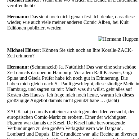
veröffentlicht?
Hermann:
Das steht noch nicht genau fest. Ich denke, dass diese
wieder, wie auch viele meiner anderen Comic-Alben, bei Kult-
Editionen publiziert werden.
Michael Hüster:
Können Sie sich noch an Ihre Koralle-ZACK-
Zeit erinnern?
Hermann:
(Schmunzeld) Ja. Natürlich! Das war eine sehr schöne
Zeit damals da oben in Hamburg. Vor allem Ralf Kläsener, Gigi
Spina und Gisela Prüfer habe ich noch gut in Erinnerung. Die
haben mich gleich nach St. Pauli geschleppt, diese sündige Meile i
Hamburg, und sagten zu mir: Mach was du willst, geht alles auf
Kosten des Hauses. Ich frage mich noch heute, warum ich dieses
großzügige Angebot damals nicht genutzt habe … (lacht)
ZACK hat ja damals mit einer an sich genialen Idee versucht, den
europäischen Comic-Markt zu erobern. Einer der wichtigsten
Figuren war damals de Kesel. De Kesel hatte hervorragende
Verbindungen zu den großen Verlagshäusern wie Dargaud,
Lombard und Dupuis. Die Grundidee war, alle Rechte an diversen