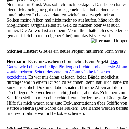
Nein, mal im Ernst. Was soll ich mich beklagen. Das Leben hat es
eigentlich doch ganz gut mit mir gemeint. Ich habe einen sehr
annehmbaren Lebensstandard entwickelt und es geht mir gut.
Sollten meine Alben mal nicht mehr so gut laufen, hätte ich die
Möglichkeit, Originalseiten zu Geld zu machen oder was auch
immer. Die Antwort ist also nein. Vermutlich hätte ich es wieder so
gemacht. Ich bin mein eigener Chef, und das ist viel wert.
Michael Hüster:
Gibt es ein neues Projekt mit Ihrem Sohn Yves?
Hermann:
Es ist inzwischen schon mehr als ein Projekt.
Das
Ganze wird eine zweiteilige Piratengeschichte und das erste Album
sowie mehrere Seiten des zweiten Albums habe ich schon
gezeichnet.
Es war mir daran gelegen, beide Bände möglichst
durchgehend in einem Rutsch zu zeichnen, denn natürlich habe ich
zurzeit reichlich Dokumentationsmaterial für die Alben auf dem
Tisch liegen. Sie werden es nicht glauben, aber das Zeichnen von
Schiffen stellt an mich eine echte Herausforderung dar. Eine große
Hilfe für mich waren sehr gute Dokumentationen über Schiffe von
Patrice Pellerin (Der Schrei des Falken). Die Bände werden bereits
in diesem Jahr, etwa im Herbst, erscheinen.
Michael Hüster:
Wann und wo werden die Bände in Deutschland