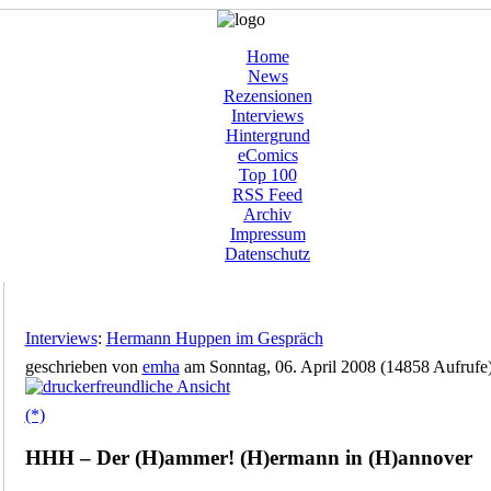
Home
News
Rezensionen
Interviews
Hintergrund
eComics
Top 100
RSS Feed
Archiv
Impressum
Datenschutz
Interviews
:
Hermann Huppen im Gespräch
geschrieben von
emha
am Sonntag, 06. April 2008 (14858 Aufrufe
(*)
HHH – Der (H)ammer! (H)ermann in (H)annover