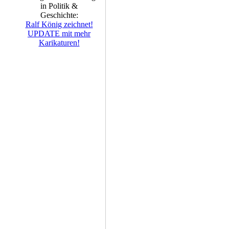
in Politik &
Geschichte:
Ralf König zeichnet!
UPDATE mit mehr
Karikaturen!