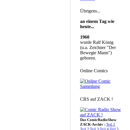
Übrigens...
an einem Tag wie
heute...
1960
wurde Ralf König
(u.a. Zeichner "Der
Bewegte Mann")
geboren.
Online Comics
CRS auf ZACK !
Das ComicRadioShow
ZACK-Archiv :
Teil 1
Teil 2
Teil 3
Teil 4
Teil 5