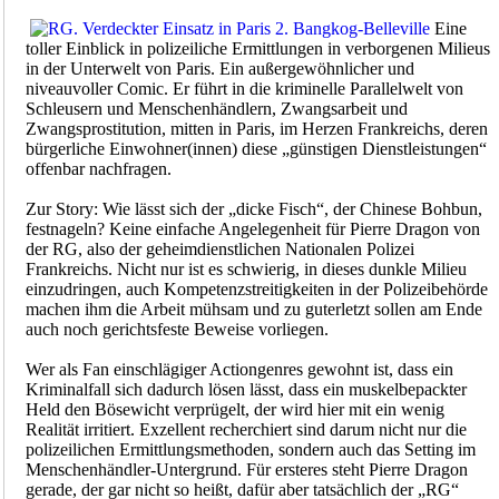
Eine
toller Einblick in polizeiliche Ermittlungen in verborgenen Milieus
in der Unterwelt von Paris. Ein außergewöhnlicher und
niveauvoller Comic. Er führt in die kriminelle Parallelwelt von
Schleusern und Menschenhändlern, Zwangsarbeit und
Zwangsprostitution, mitten in Paris, im Herzen Frankreichs, deren
bürgerliche Einwohner(innen) diese „günstigen Dienstleistungen“
offenbar nachfragen.
Zur Story: Wie lässt sich der „dicke Fisch“, der Chinese Bohbun,
festnageln? Keine einfache Angelegenheit für Pierre Dragon von
der RG, also der geheimdienstlichen Nationalen Polizei
Frankreichs. Nicht nur ist es schwierig, in dieses dunkle Milieu
einzudringen, auch Kompetenzstreitigkeiten in der Polizeibehörde
machen ihm die Arbeit mühsam und zu guterletzt sollen am Ende
auch noch gerichtsfeste Beweise vorliegen.
Wer als Fan einschlägiger Actiongenres gewohnt ist, dass ein
Kriminalfall sich dadurch lösen lässt, dass ein muskelbepackter
Held den Bösewicht verprügelt, der wird hier mit ein wenig
Realität irritiert. Exzellent recherchiert sind darum nicht nur die
polizeilichen Ermittlungsmethoden, sondern auch das Setting im
Menschenhändler-Untergrund. Für ersteres steht Pierre Dragon
gerade, der gar nicht so heißt, dafür aber tatsächlich der „RG“