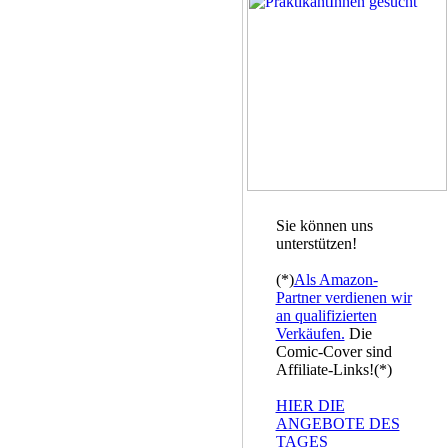
Sie können uns
unterstützen!
(*)
Als Amazon-
Partner verdienen wir
an qualifizierten
Verkäufen.
Die
Comic-Cover sind
Affiliate-Links!(*)
HIER DIE
ANGEBOTE DES
TAGES