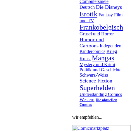
Computerspiele
Die Disneys
Deutsch
Erotik
Fantasy
Film
und TV
Frankobelgisch
Grusel und Horror
Humor und
Cartoons
Independent
Kindercomics
Krieg
Mangas
Kunst
Mystery und Krimi
Politik und Geschichte
Schwarz-Weiss
Science Fiction
Superhelden
Understanding Comics
Western
Die aktuellen
Comics
wir empfehlen...