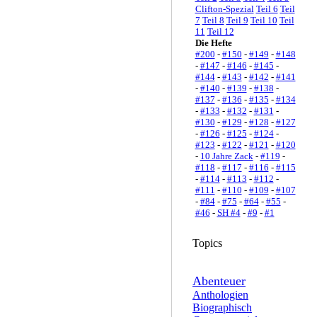
Clifton-Spezial
Teil 6
Teil
7
Teil 8
Teil 9
Teil 10
Teil
11
Teil 12
Die Hefte
#200
-
#150
-
#149
-
#148
-
#147
-
#146
-
#145
-
#144
-
#143
-
#142
-
#141
-
#140
-
#139
-
#138
-
#137
-
#136
-
#135
-
#134
-
#133
-
#132
-
#131
-
#130
-
#129
-
#128
-
#127
-
#126
-
#125
-
#124
-
#123
-
#122
-
#121
-
#120
-
10 Jahre Zack
-
#119
-
#118
-
#117
-
#116
-
#115
-
#114
-
#113
-
#112
-
#111
-
#110
-
#109
-
#107
-
#84
-
#75
-
#64
-
#55
-
#46
-
SH #4
-
#9
-
#1
Topics
Abenteuer
Anthologien
Biographisch