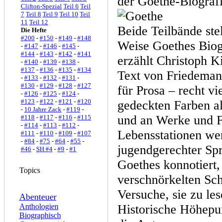
der Goethe-Biograf
Clifton-Spezial
Teil 6
Teil
7
Teil 8
Teil 9
Teil 10
Teil
11
Teil 12
Beide Teilbände ste
Die Hefte
#200
-
#150
-
#149
-
#148
Weise Goethes Biog
-
#147
-
#146
-
#145
-
#144
-
#143
-
#142
-
#141
erzählt Christoph K
-
#140
-
#139
-
#138
-
#137
-
#136
-
#135
-
#134
Text von Friedemann
-
#133
-
#132
-
#131
-
#130
-
#129
-
#128
-
#127
für Prosa – recht vi
-
#126
-
#125
-
#124
-
#123
-
#122
-
#121
-
#120
gedeckten Farben al
-
10 Jahre Zack
-
#119
-
und an Werke und Fa
#118
-
#117
-
#116
-
#115
-
#114
-
#113
-
#112
-
Lebensstationen we
#111
-
#110
-
#109
-
#107
-
#84
-
#75
-
#64
-
#55
-
jugendgerechter Sp
#46
-
SH #4
-
#9
-
#1
Goethes konnotiert, 
Topics
verschnörkelten Schr
Versuche, sie zu l
Abenteuer
Anthologien
Historische Höhepu
Biographisch