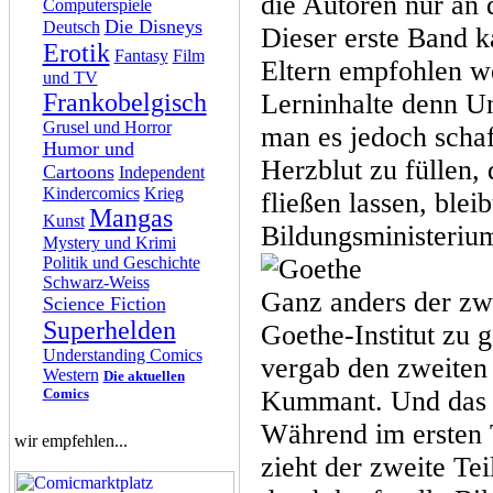
die Autoren nur an 
Computerspiele
Die Disneys
Deutsch
Dieser erste Band 
Erotik
Fantasy
Film
Eltern empfohlen we
und TV
Frankobelgisch
Lerninhalte denn Un
Grusel und Horror
man es jedoch schaf
Humor und
Herzblut zu füllen,
Cartoons
Independent
Kindercomics
Krieg
fließen lassen, blei
Mangas
Kunst
Bildungsministeriu
Mystery und Krimi
Politik und Geschichte
Schwarz-Weiss
Ganz anders der zw
Science Fiction
Superhelden
Goethe-Institut zu 
Understanding Comics
vergab den zweiten
Western
Die aktuellen
Comics
Kummant. Und das 
Während im ersten 
wir empfehlen...
zieht der zweite Te