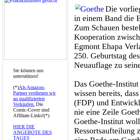
Die vorli
in einem Band die 
Zum Schauen bestel
Kooperation zwisch
Egmont Ehapa Verla
250. Geburtstag des
Neuauflage zu sein
Sie können uns
unterstützen!
Das Goethe-Institut
(*)
Als Amazon-
wissen bereits, das
Partner verdienen wir
an qualifizierten
(FDP) und Entwickl
Verkäufen.
Die
Comic-Cover sind
nie eine Zeile Goet
Affiliate-Links!(*)
Goethe-Institut woll
HIER DIE
Ressortsaufteilung 
ANGEBOTE DES
TAGES