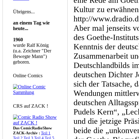
eine Rede am Goethe-
Kultur zu erwähnen 
Übrigens...
http://www.dradio.d
an einem Tag wie
Aber mal jenseits v
heute...
des Goethe-Instituts
1960
Kenntnis der deutsc
wurde Ralf König
(u.a. Zeichner "Der
Zusammenarbeit und
Bewegte Mann")
geboren.
Deutschlandbilds i
deutschen Dichter 
Online Comics
sich der Tatsache, 
Wendungen mittlerwe
deutschen Alltagssp
CRS auf ZACK !
Pudels Kern“, „Lec
und die jetzige Präs
Das ComicRadioShow
beide die „unkonven
ZACK-Archiv :
Teil 1
Teil 2
Teil 3
Teil 4
Teil 5