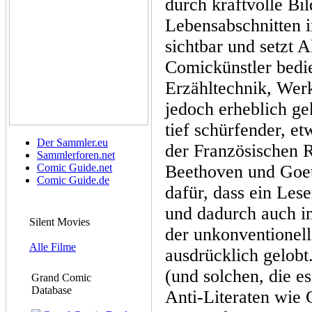
durch kraftvolle Bi
Lebensabschnitten 
sichtbar und setzt 
Comickünstler bedie
Erzähltechnik, Wer
jedoch erheblich ge
tief schürfender, e
Der Sammler.eu
der Französischen 
Sammlerforen.net
Comic Guide.net
Beethoven und Goet
Comic Guide.de
dafür, dass ein Les
und dadurch auch im
Silent Movies
der unkonventionell
Alle Filme
ausdrücklich gelob
(und solchen, die e
Grand Comic
Database
Anti-Literaten wie