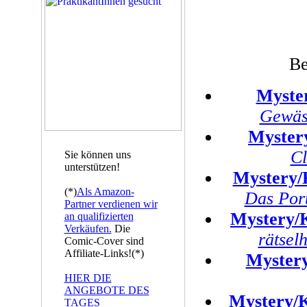
Be
Myste
Gewäss
Myster
Cl
Sie können uns
unterstützen!
Mystery/
(*)
Als Amazon-
Das Port
Partner verdienen wir
Mystery/
an qualifizierten
Verkäufen.
Die
rätsel
Comic-Cover sind
Affiliate-Links!(*)
Myster
HIER DIE
ANGEBOTE DES
Mystery/
TAGES