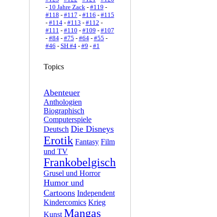
-
10 Jahre Zack
-
#119
-
#118
-
#117
-
#116
-
#115
-
#114
-
#113
-
#112
-
#111
-
#110
-
#109
-
#107
-
#84
-
#75
-
#64
-
#55
-
#46
-
SH #4
-
#9
-
#1
Topics
Abenteuer
Anthologien
Biographisch
Computerspiele
Die Disneys
Deutsch
Erotik
Fantasy
Film
und TV
Frankobelgisch
Grusel und Horror
Humor und
Cartoons
Independent
Kindercomics
Krieg
Mangas
Kunst