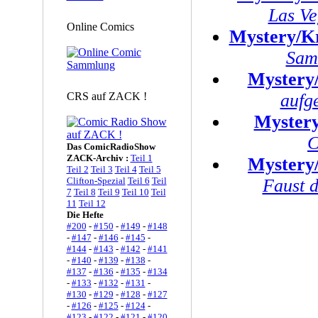
Las Ve
Online Comics
Mystery/K
Sam
Mystery
CRS auf ZACK !
aufg
Myster
C
Das ComicRadioShow
ZACK-Archiv :
Teil 1
Mystery
Teil 2
Teil 3
Teil 4
Teil 5
Clifton-Spezial
Teil 6
Teil
Faust d
7
Teil 8
Teil 9
Teil 10
Teil
11
Teil 12
Die Hefte
#200
-
#150
-
#149
-
#148
-
#147
-
#146
-
#145
-
#144
-
#143
-
#142
-
#141
-
#140
-
#139
-
#138
-
#137
-
#136
-
#135
-
#134
-
#133
-
#132
-
#131
-
#130
-
#129
-
#128
-
#127
-
#126
-
#125
-
#124
-
#123
-
#122
-
#121
-
#120