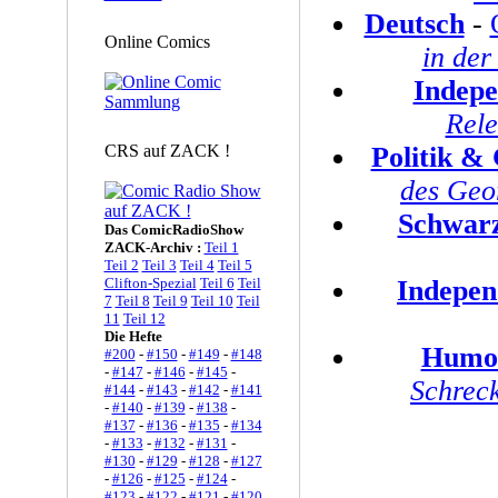
Deutsch
-
Online Comics
in der
Indepe
Rele
CRS auf ZACK !
Politik &
des Geo
Schwar
Das ComicRadioShow
ZACK-Archiv :
Teil 1
Teil 2
Teil 3
Teil 4
Teil 5
Clifton-Spezial
Teil 6
Teil
Indepen
7
Teil 8
Teil 9
Teil 10
Teil
11
Teil 12
Die Hefte
Humor
#200
-
#150
-
#149
-
#148
-
#147
-
#146
-
#145
-
Schrec
#144
-
#143
-
#142
-
#141
-
#140
-
#139
-
#138
-
#137
-
#136
-
#135
-
#134
-
#133
-
#132
-
#131
-
#130
-
#129
-
#128
-
#127
-
#126
-
#125
-
#124
-
#123
-
#122
-
#121
-
#120