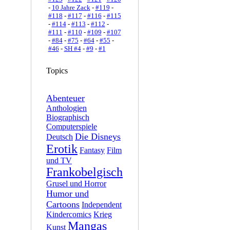
-
10 Jahre Zack
-
#119
-
#118
-
#117
-
#116
-
#115
-
#114
-
#113
-
#112
-
#111
-
#110
-
#109
-
#107
-
#84
-
#75
-
#64
-
#55
-
#46
-
SH #4
-
#9
-
#1
Topics
Abenteuer
Anthologien
Biographisch
Computerspiele
Die Disneys
Deutsch
Erotik
Fantasy
Film
und TV
Frankobelgisch
Grusel und Horror
Humor und
Cartoons
Independent
Kindercomics
Krieg
Mangas
Kunst