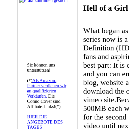
Hell of a Girl
What began as 
series now is a
Definition (HD
fans and aspiri
best part: It i
Sie können uns
unterstützen!
and you can em
(*)
Als Amazon-
blog, website 
Partner verdienen wir
download the or
an qualifizierten
Verkäufen.
Die
vimeo site.Bec
Comic-Cover sind
Affiliate-Links!(*)
500MB each we
for the second p
HIER DIE
ANGEBOTE DES
video until nex
TAGES