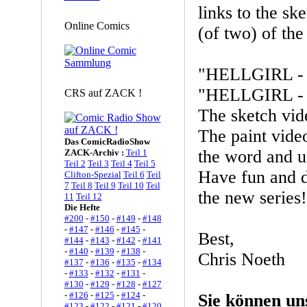
links to the sk
Online Comics
(of two) of the
"HELLGIRL - 
"HELLGIRL - P
CRS auf ZACK !
The sketch vide
The paint video
Das ComicRadioShow
the word and u
ZACK-Archiv :
Teil 1
Teil 2
Teil 3
Teil 4
Teil 5
Have fun and d
Clifton-Spezial
Teil 6
Teil
7
Teil 8
Teil 9
Teil 10
Teil
the new series!
11
Teil 12
Die Hefte
#200
-
#150
-
#149
-
#148
-
#147
-
#146
-
#145
-
Best,
#144
-
#143
-
#142
-
#141
-
#140
-
#139
-
#138
-
Chris Noeth
#137
-
#136
-
#135
-
#134
-
#133
-
#132
-
#131
-
#130
-
#129
-
#128
-
#127
-
#126
-
#125
-
#124
-
Sie können un
#123
-
#122
-
#121
-
#120