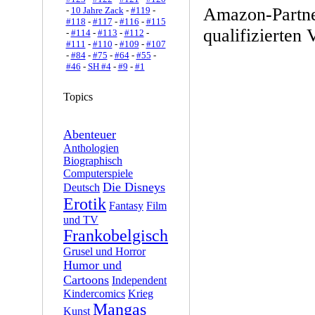
Amazon-Partne
-
10 Jahre Zack
-
#119
-
#118
-
#117
-
#116
-
#115
qualifizierten 
-
#114
-
#113
-
#112
-
#111
-
#110
-
#109
-
#107
-
#84
-
#75
-
#64
-
#55
-
#46
-
SH #4
-
#9
-
#1
Topics
Abenteuer
Anthologien
Biographisch
Computerspiele
Die Disneys
Deutsch
Erotik
Fantasy
Film
und TV
Frankobelgisch
Grusel und Horror
Humor und
Cartoons
Independent
Kindercomics
Krieg
Mangas
Kunst