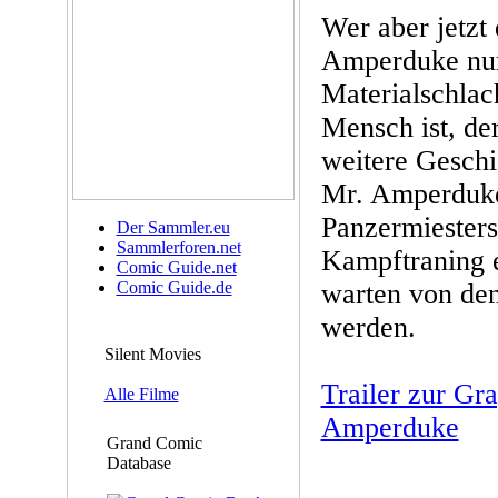
Wer aber jetzt 
Amperduke nur
Materialschlac
Mensch ist, de
weitere Geschi
Mr. Amperduke
Panzermiesters
Der Sammler.eu
Sammlerforen.net
Kampftraning e
Comic Guide.net
Comic Guide.de
warten von den
werden.
Silent Movies
Trailer zur Gr
Alle Filme
Amperduke
Grand Comic
Database