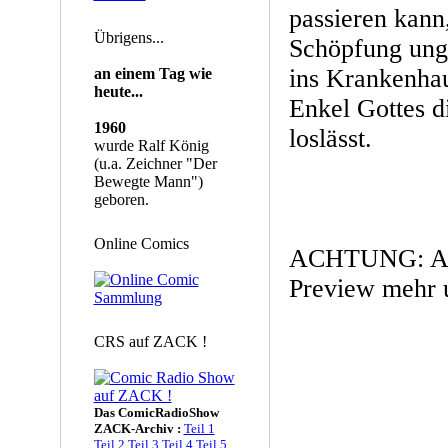
passieren kann
Übrigens...
Schöpfung unge
ins Krankenha
an einem Tag wie
heute...
Enkel Gottes d
1960
loslässt.
wurde Ralf König
(u.a. Zeichner "Der
Bewegte Mann")
geboren.
Online Comics
ACHTUNG: Arti
Preview mehr 
CRS auf ZACK !
Das ComicRadioShow
ZACK-Archiv :
Teil 1
Teil 2
Teil 3
Teil 4
Teil 5