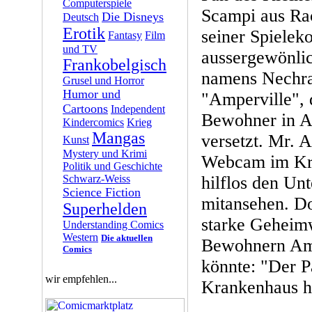
Computerspiele
Scampi aus Rac
Die Disneys
Deutsch
Erotik
seiner Spieleko
Fantasy
Film
und TV
aussergewönlic
Frankobelgisch
namens Nechra
Grusel und Horror
Humor und
"Amperville", 
Cartoons
Independent
Bewohner in A
Kindercomics
Krieg
Mangas
versetzt. Mr. 
Kunst
Mystery und Krimi
Webcam im Kra
Politik und Geschichte
Schwarz-Weiss
hilflos den Un
Science Fiction
mitansehen. Do
Superhelden
starke Geheimw
Understanding Comics
Western
Die aktuellen
Bewohnern Ampe
Comics
könnte: "Der P
wir empfehlen...
Krankenhaus h