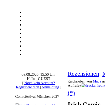
Rezensionen
:
08.08.2026, 15:50 Uhr
Hallo _GUEST
geschrieben von
Maqz
am
[
Noch kein Account?
Aufrufe)
Registriere dich
|
Anmeldung
]
(*)
Comicfestival München 2027
Irish Comic