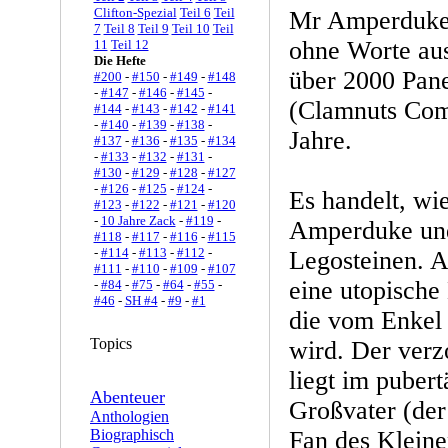
Clifton-Spezial
Teil 6
Teil
Mr Amperduke i
7
Teil 8
Teil 9
Teil 10
Teil
ohne Worte au
11
Teil 12
Die Hefte
über 2000 Pane
#200
-
#150
-
#149
-
#148
-
#147
-
#146
-
#145
-
(Clamnuts Comi
#144
-
#143
-
#142
-
#141
-
#140
-
#139
-
#138
-
Jahre.
#137
-
#136
-
#135
-
#134
-
#133
-
#132
-
#131
-
#130
-
#129
-
#128
-
#127
-
#126
-
#125
-
#124
-
Es handelt, wi
#123
-
#122
-
#121
-
#120
-
10 Jahre Zack
-
#119
-
Amperduke und
#118
-
#117
-
#116
-
#115
-
#114
-
#113
-
#112
-
Legosteinen. A
#111
-
#110
-
#109
-
#107
eine utopische
-
#84
-
#75
-
#64
-
#55
-
#46
-
SH #4
-
#9
-
#1
die vom Enkel
Topics
wird. Der verz
liegt im puber
Abenteuer
Großvater (der
Anthologien
Biographisch
Fan des Kleinen