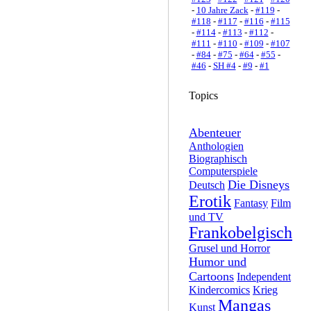
-
10 Jahre Zack
-
#119
-
#118
-
#117
-
#116
-
#115
-
#114
-
#113
-
#112
-
#111
-
#110
-
#109
-
#107
-
#84
-
#75
-
#64
-
#55
-
#46
-
SH #4
-
#9
-
#1
Topics
Abenteuer
Anthologien
Biographisch
Computerspiele
Die Disneys
Deutsch
Erotik
Fantasy
Film
und TV
Frankobelgisch
Grusel und Horror
Humor und
Cartoons
Independent
Kindercomics
Krieg
Mangas
Kunst