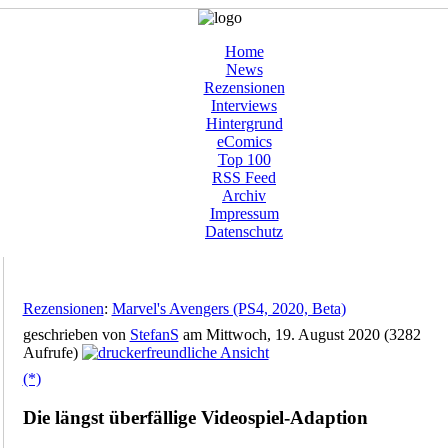
Home
News
Rezensionen
Interviews
Hintergrund
eComics
Top 100
RSS Feed
Archiv
Impressum
Datenschutz
Rezensionen
:
Marvel's Avengers (PS4, 2020, Beta)
geschrieben von
StefanS
am Mittwoch, 19. August 2020 (3282
Aufrufe)
(*)
Die längst überfällige Videospiel-Adaption