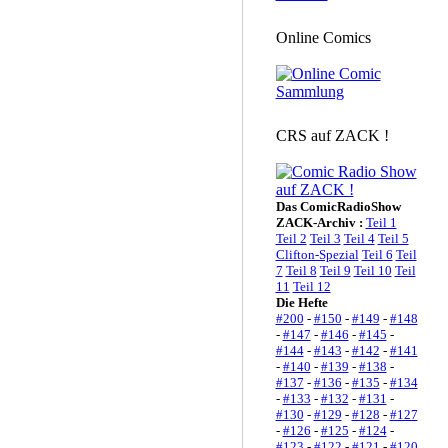
Online Comics
CRS auf ZACK !
Das ComicRadioShow
ZACK-Archiv :
Teil 1
Teil 2
Teil 3
Teil 4
Teil 5
Clifton-Spezial
Teil 6
Teil
7
Teil 8
Teil 9
Teil 10
Teil
11
Teil 12
Die Hefte
#200
-
#150
-
#149
-
#148
-
#147
-
#146
-
#145
-
#144
-
#143
-
#142
-
#141
-
#140
-
#139
-
#138
-
#137
-
#136
-
#135
-
#134
-
#133
-
#132
-
#131
-
#130
-
#129
-
#128
-
#127
-
#126
-
#125
-
#124
-
#123
-
#122
-
#121
-
#120