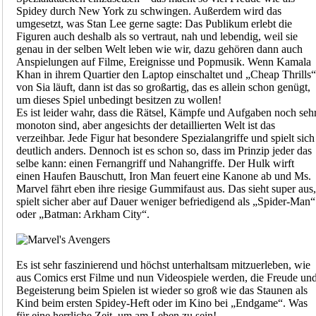
Spidey durch New York zu schwingen. Außerdem wird das
umgesetzt, was Stan Lee gerne sagte: Das Publikum erlebt die
Figuren auch deshalb als so vertraut, nah und lebendig, weil sie
genau in der selben Welt leben wie wir, dazu gehören dann auch
Anspielungen auf Filme, Ereignisse und Popmusik. Wenn Kamala
Khan in ihrem Quartier den Laptop einschaltet und „Cheap Thrills“
von Sia läuft, dann ist das so großartig, das es allein schon genügt,
um dieses Spiel unbedingt besitzen zu wollen!
Es ist leider wahr, dass die Rätsel, Kämpfe und Aufgaben noch seh
monoton sind, aber angesichts der detaillierten Welt ist das
verzeihbar. Jede Figur hat besondere Spezialangriffe und spielt sich
deutlich anders. Dennoch ist es schon so, dass im Prinzip jeder das
selbe kann: einen Fernangriff und Nahangriffe. Der Hulk wirft
einen Haufen Bauschutt, Iron Man feuert eine Kanone ab und Ms.
Marvel fährt eben ihre riesige Gummifaust aus. Das sieht super aus,
spielt sicher aber auf Dauer weniger befriedigend als „Spider-Man“
oder „Batman: Arkham City“.
Es ist sehr faszinierend und höchst unterhaltsam mitzuerleben, wie
aus Comics erst Filme und nun Videospiele werden, die Freude un
Begeisterung beim Spielen ist wieder so groß wie das Staunen als
Kind beim ersten Spidey-Heft oder im Kino bei „Endgame“. Was
für eine herrliche Zeit, um am Leben zu sein!