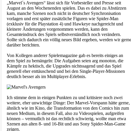
„Marvel´s Avengers“ lässt sich für Vorbesteller und Presse seit
August an den Wochenenden spielen. Das es dabei zu Abstürzen
kam, manche Szenen noch nicht in deutscher Synchronisation
vorlagen und erst später zusätzliche Figuren wie Spider-Man
(exklusiv für die Playstation 4) und Hawkeye nachgereicht und
kleinere Änderungen vorgenommen werden, kann den
Gesamteindruck des Spiels selbstverständlich noch verändern.
Sollte sich dadurch ein völlig neues Bild ergeben, werden wir gern
darüber berichten.
Von Kollegen anderer Spielemagazine gab es bereits einiges an
dem Spiel zu bemängeln: Die Aufgaben seien arg monoton, die
Kämpfe zu hektisch, die Upgrades nichtssagend und das Spiel
generell eher enttäuschend und bei den Single-Player-Missionen
deutlich besser als im Multiplayer-Erlebnis.
Ich stimme dem in einigen Punkten zu und kritisiere noch zwei
weitere, eher unwichtige Dinge: Der Marvel-Vorspann hätte gerne,
ähnlich wie im Kino, die Transformation von den Comics hin zum
neuen Medium, in diesem Fall, also zu Videospielen, aufgreifen
können – vermutlich ist das rechtlich schwierig, wollte man etwa
Szenen aus alten 8- und 16-Bit und aus Sony Spider-Man-Game
zeigen.