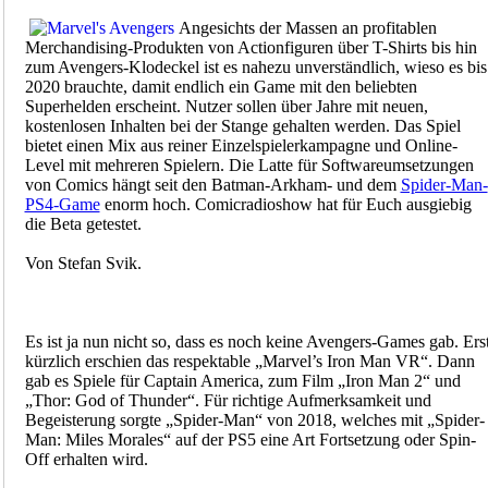
Angesichts der Massen an profitablen
Merchandising-Produkten von Actionfiguren über T-Shirts bis hin
zum Avengers-Klodeckel ist es nahezu unverständlich, wieso es bis
2020 brauchte, damit endlich ein Game mit den beliebten
Superhelden erscheint. Nutzer sollen über Jahre mit neuen,
kostenlosen Inhalten bei der Stange gehalten werden. Das Spiel
bietet einen Mix aus reiner Einzelspielerkampagne und Online-
Level mit mehreren Spielern. Die Latte für Softwareumsetzungen
von Comics hängt seit den Batman-Arkham- und dem
Spider-Man-
PS4-Game
enorm hoch. Comicradioshow hat für Euch ausgiebig
die Beta getestet.
Von Stefan Svik.
Es ist ja nun nicht so, dass es noch keine Avengers-Games gab. Ers
kürzlich erschien das respektable „Marvel’s Iron Man VR“. Dann
gab es Spiele für Captain America, zum Film „Iron Man 2“ und
„Thor: God of Thunder“. Für richtige Aufmerksamkeit und
Begeisterung sorgte „Spider-Man“ von 2018, welches mit „Spider-
Man: Miles Morales“ auf der PS5 eine Art Fortsetzung oder Spin-
Off erhalten wird.