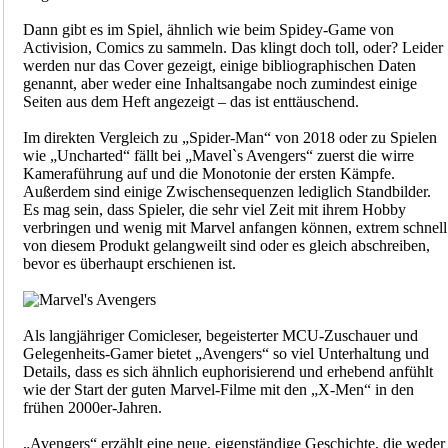
Dann gibt es im Spiel, ähnlich wie beim Spidey-Game von
Activision, Comics zu sammeln. Das klingt doch toll, oder? Leider
werden nur das Cover gezeigt, einige bibliographischen Daten
genannt, aber weder eine Inhaltsangabe noch zumindest einige
Seiten aus dem Heft angezeigt – das ist enttäuschend.
Im direkten Vergleich zu „Spider-Man“ von 2018 oder zu Spielen
wie „Uncharted“ fällt bei „Mavel`s Avengers“ zuerst die wirre
Kameraführung auf und die Monotonie der ersten Kämpfe.
Außerdem sind einige Zwischensequenzen lediglich Standbilder.
Es mag sein, dass Spieler, die sehr viel Zeit mit ihrem Hobby
verbringen und wenig mit Marvel anfangen können, extrem schnell
von diesem Produkt gelangweilt sind oder es gleich abschreiben,
bevor es überhaupt erschienen ist.
Als langjähriger Comicleser, begeisterter MCU-Zuschauer und
Gelegenheits-Gamer bietet „Avengers“ so viel Unterhaltung und
Details, dass es sich ähnlich euphorisierend und erhebend anfühlt
wie der Start der guten Marvel-Filme mit den „X-Men“ in den
frühen 2000er-Jahren.
„Avengers“ erzählt eine neue, eigenständige Geschichte, die weder