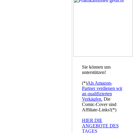
Sie können uns
unterstützen!
(*)
Als Amazon-
Partner verdienen wir
an qualifizierten
Verkäufen.
Die
Comic-Cover sind
Affiliate-Links!(*)
HIER DIE
ANGEBOTE DES
TAGES