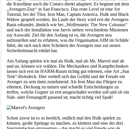
die Kinofilme noch die Comics direkt adaptiert. Es beginnt mit dem
„Avengers-Day“ in San Francisco. Das erste Level ist eine Art
Tutorial, bei der Thor, Iron Man, Captain America, Hulk und Black
Widow gespielt werden. Im Laufe der Story wird erst die Avengers
Basis erkundet, ähnlich wie bei „Wolfenstein: The New Colossus“
und nach der Installation von Jarvis stehen verschiedene Missionen
zur Auswahl. Ziel für den Anfang ist es, die Avengers neu
aufzustellen und zu erfahren, was die Organisation AIM im Schilde
führt, die sich nach dem Scheitern der Avengers nun zur neuen
Sicherheitsmacht erklärt hat.
Am Anfang spielen wir mal als Hulk, mal als Ms. Marvel und ab
und an, können wir wählen. Die Mechaniken und Kampftechniken
lassen sich erst im HARM-Raum richtig gut erlernen, eine Art „Sta
Trek“-Holodeck. Hier vertieft sich das Gefühl und die Freude ein
Avenger zu sein dann zunehmend. Als Iron Man das Fliegen zu
erlernen, Deckung zu nutzen und schnelle Entscheidungen zu
treffen, welche Gegner zu erst ausgeschaltet werden soll und ob ein
Nah- oder Fernangriff passend ist, macht richtig viel Spaß!
Schon zuvor ist es so herrlich, endlich mal den Hulk spielen zu
können, große Sprünge zu machen, zu klettern und eine der drei
Spezialattacken einzusetzen – das macht so viel Freude wie als