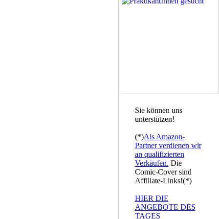
Sie können uns
unterstützen!
(*)
Als Amazon-
Partner verdienen wir
an qualifizierten
Verkäufen.
Die
Comic-Cover sind
Affiliate-Links!(*)
HIER DIE
ANGEBOTE DES
TAGES