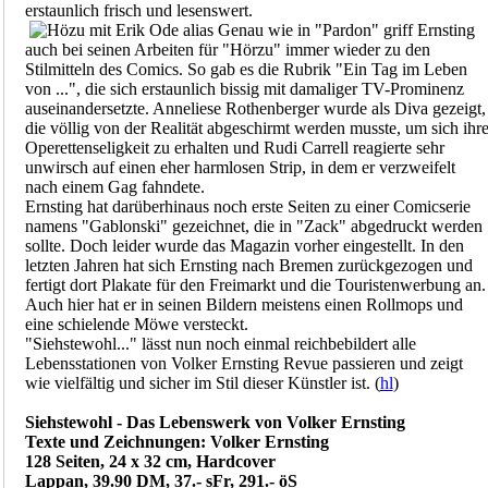
erstaunlich frisch und lesenswert.
Genau wie in "Pardon" griff Ernsting
auch bei seinen Arbeiten für "Hörzu" immer wieder zu den
Stilmitteln des Comics. So gab es die Rubrik "Ein Tag im Leben
von ...", die sich erstaunlich bissig mit damaliger TV-Prominenz
auseinandersetzte. Anneliese Rothenberger wurde als Diva gezeigt,
die völlig von der Realität abgeschirmt werden musste, um sich ihr
Operettenseligkeit zu erhalten und Rudi Carrell reagierte sehr
unwirsch auf einen eher harmlosen Strip, in dem er verzweifelt
nach einem Gag fahndete.
Ernsting hat darüberhinaus noch erste Seiten zu einer Comicserie
namens "Gablonski" gezeichnet, die in "Zack" abgedruckt werden
sollte. Doch leider wurde das Magazin vorher eingestellt. In den
letzten Jahren hat sich Ernsting nach Bremen zurückgezogen und
fertigt dort Plakate für den Freimarkt und die Touristenwerbung an.
Auch hier hat er in seinen Bildern meistens einen Rollmops und
eine schielende Möwe versteckt.
"Siehstewohl..." lässt nun noch einmal reichbebildert alle
Lebensstationen von Volker Ernsting Revue passieren und zeigt
wie vielfältig und sicher im Stil dieser Künstler ist. (
hl
)
Siehstewohl - Das Lebenswerk von Volker Ernsting
Texte und Zeichnungen: Volker Ernsting
128 Seiten, 24 x 32 cm, Hardcover
Lappan, 39.90 DM, 37.- sFr, 291.- öS