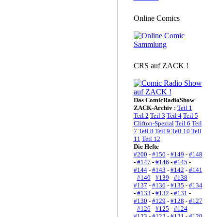
Online Comics
CRS auf ZACK !
Das ComicRadioShow
ZACK-Archiv :
Teil 1
Teil 2
Teil 3
Teil 4
Teil 5
Clifton-Spezial
Teil 6
Teil
7
Teil 8
Teil 9
Teil 10
Teil
11
Teil 12
Die Hefte
#200
-
#150
-
#149
-
#148
-
#147
-
#146
-
#145
-
#144
-
#143
-
#142
-
#141
-
#140
-
#139
-
#138
-
#137
-
#136
-
#135
-
#134
-
#133
-
#132
-
#131
-
#130
-
#129
-
#128
-
#127
-
#126
-
#125
-
#124
-
#123
-
#122
-
#121
-
#120