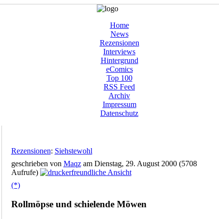
Home
News
Rezensionen
Interviews
Hintergrund
eComics
Top 100
RSS Feed
Archiv
Impressum
Datenschutz
Rezensionen
:
Siehstewohl
geschrieben von
Maqz
am Dienstag, 29. August 2000 (5708
Aufrufe)
(*)
Rollmöpse und schielende Möwen