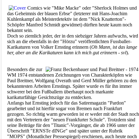
Comics wie "Mike Macke" oder "Sherlock Holmes und
das Geheimnis der blauen Erbse" (letzterer mit Hans-Joachim
Kuhlenkampf als Meisterdetektiv ist dem "Nick Knatterton"-
Schöpfer Manfred Schmidt gewidmet) dürften heute kaum noch
bekannt sein.
Doch so ziemlich jeder, der in den siebziger Jahren aufwuchs, wird
sich an die ebenfalls in der "Hörzu" veröffentlichten Fussballer-
Karikaturen von Volker Ernsting erinnern (
Oh Mann, ist das lange
her, aber an die Karikaturen kann ich mich gut erinnern - svl
).
Besonders die zur
WM 1974 entstandenen Zeichnungen von Charakterköpfen wie
Paul Breitner, Wolfgang Overath und Gerd Müller gehören zu den
bekanntesten Arbeiten Ernstings. Später wurde es für ihn immer
schwerer bei den Fußballern überhaupt noch markante
karikaturfähige Gesichtszüge zu entdecken.
Anfangs hat Ernsting jedoch für das Satiremagazin "Pardon"
gearbeitet und ist hierfür sogar von Bremen nach Frankfurt
gezogen. So richtig warm geworden ist er weder mit der Stadt noch
mit den Vertretern der "neuen Frankfurter Schule". Trotzdem sind
seine Beiträge für den "Titanic"-Vorgänger, die ab 1966 unter der
Überschrift "ERNSTe dINGe" und später unter der Rubrik
"MOPS" (Monatlicher Pressespiegel) erschienen, auch heute noch