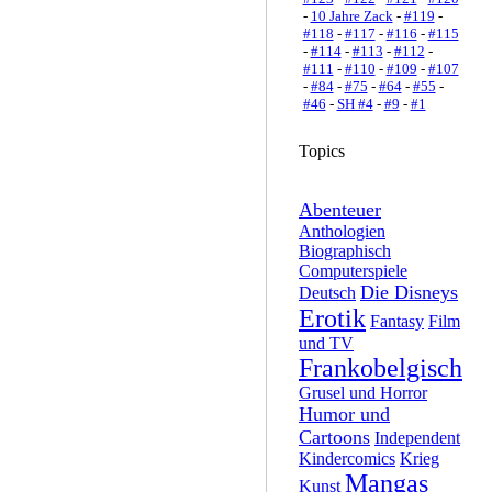
-
10 Jahre Zack
-
#119
-
#118
-
#117
-
#116
-
#115
-
#114
-
#113
-
#112
-
#111
-
#110
-
#109
-
#107
-
#84
-
#75
-
#64
-
#55
-
#46
-
SH #4
-
#9
-
#1
Topics
Abenteuer
Anthologien
Biographisch
Computerspiele
Die Disneys
Deutsch
Erotik
Fantasy
Film
und TV
Frankobelgisch
Grusel und Horror
Humor und
Cartoons
Independent
Kindercomics
Krieg
Mangas
Kunst