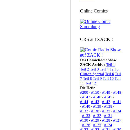
Online Comics
CRS auf ZACK !
Das ComicRadioShow
ZACK-Archiv :
Teil 1
Teil 2
Teil 3
Teil 4
Teil 5
Clifton-Spezial
Teil 6
Teil
7
Teil 8
Teil 9
Teil 10
Teil
11
Teil 12
Die Hefte
#200
-
#150
-
#149
-
#148
-
#147
-
#146
-
#145
-
#144
-
#143
-
#142
-
#141
-
#140
-
#139
-
#138
-
#137
-
#136
-
#135
-
#134
-
#133
-
#132
-
#131
-
#130
-
#129
-
#128
-
#127
-
#126
-
#125
-
#124
-
#123
-
#122
-
#121
-
#120