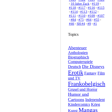
-
10 Jahre Zack
-
#119
-
#118
-
#117
-
#116
-
#115
-
#114
-
#113
-
#112
-
#111
-
#110
-
#109
-
#107
-
#84
-
#75
-
#64
-
#55
-
#46
-
SH #4
-
#9
-
#1
Topics
Abenteuer
Anthologien
Biographisch
Computerspiele
Die Disneys
Deutsch
Erotik
Fantasy
Film
und TV
Frankobelgisch
Grusel und Horror
Humor und
Cartoons
Independent
Kindercomics
Krieg
Mangas
Kunst