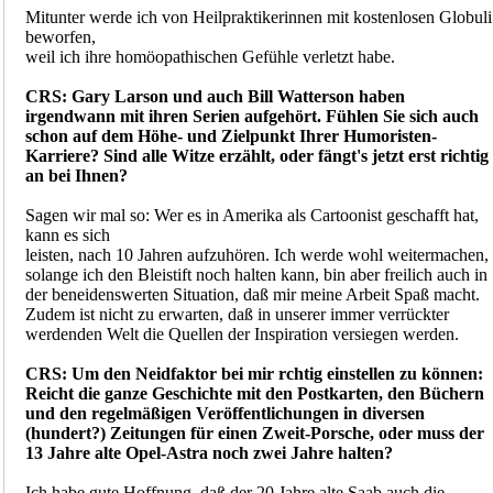
Mitunter werde ich von Heilpraktikerinnen mit kostenlosen Globuli
beworfen,
weil ich ihre homöopathischen Gefühle verletzt habe.
CRS: Gary Larson und auch Bill Watterson haben
irgendwann mit ihren Serien aufgehört. Fühlen Sie sich auch
schon auf dem Höhe- und Zielpunkt Ihrer Humoristen-
Karriere? Sind alle Witze erzählt, oder fängt's jetzt erst richtig
an bei Ihnen?
Sagen wir mal so: Wer es in Amerika als Cartoonist geschafft hat,
kann es sich
leisten, nach 10 Jahren aufzuhören. Ich werde wohl weitermachen,
solange ich den Bleistift noch halten kann, bin aber freilich auch in
der beneidenswerten Situation, daß mir meine Arbeit Spaß macht.
Zudem ist nicht zu erwarten, daß in unserer immer verrückter
werdenden Welt die Quellen der Inspiration versiegen werden.
CRS: Um den Neidfaktor bei mir rchtig einstellen zu können:
Reicht die ganze Geschichte mit den Postkarten, den Büchern
und den regelmäßigen Veröffentlichungen in diversen
(hundert?) Zeitungen für einen Zweit-Porsche, oder muss der
13 Jahre alte Opel-Astra noch zwei Jahre halten?
Ich habe gute Hoffnung, daß der 20 Jahre alte Saab auch die