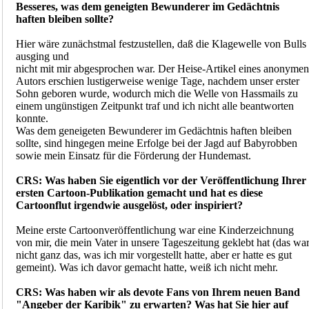
Besseres, was dem geneigten Bewunderer im Gedächtnis
haften bleiben sollte?
Hier wäre zunächstmal festzustellen, daß die Klagewelle von Bulls
ausging und
nicht mit mir abgesprochen war. Der Heise-Artikel eines anonymen
Autors erschien lustigerweise wenige Tage, nachdem unser erster
Sohn geboren wurde, wodurch mich die Welle von Hassmails zu
einem ungünstigen Zeitpunkt traf und ich nicht alle beantworten
konnte.
Was dem geneigeten Bewunderer im Gedächtnis haften bleiben
sollte, sind hingegen meine Erfolge bei der Jagd auf Babyrobben
sowie mein Einsatz für die Förderung der Hundemast.
CRS: Was haben Sie eigentlich vor der Veröffentlichung Ihrer
ersten Cartoon-Publikation gemacht und hat es diese
Cartoonflut irgendwie ausgelöst, oder inspiriert?
Meine erste Cartoonveröffentlichung war eine Kinderzeichnung
von mir, die mein Vater in unsere Tageszeitung geklebt hat (das wa
nicht ganz das, was ich mir vorgestellt hatte, aber er hatte es gut
gemeint). Was ich davor gemacht hatte, weiß ich nicht mehr.
CRS: Was haben wir als devote Fans von Ihrem neuen Band
"Angeber der Karibik" zu erwarten? Was hat Sie hier auf