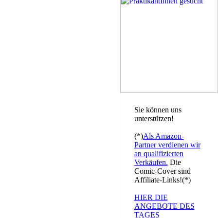
Sie können uns
unterstützen!
(*)
Als Amazon-
Partner verdienen wir
an qualifizierten
Verkäufen.
Die
Comic-Cover sind
Affiliate-Links!(*)
HIER DIE
ANGEBOTE DES
TAGES