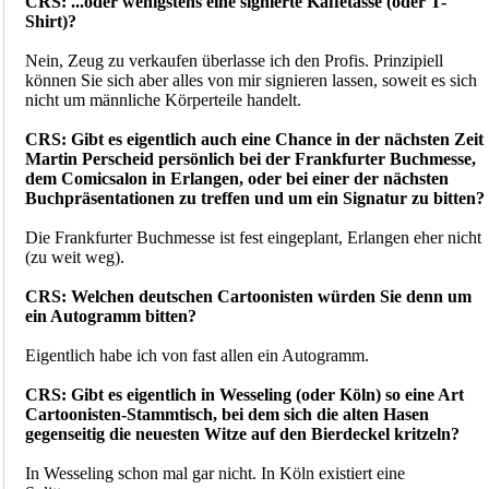
CRS: ...oder wenigstens eine signierte Kaffetasse (oder T-
Shirt)?
Nein, Zeug zu verkaufen überlasse ich den Profis. Prinzipiell
können Sie sich aber alles von mir signieren lassen, soweit es sich
nicht um männliche Körperteile handelt.
CRS: Gibt es eigentlich auch eine Chance in der nächsten Zeit
Martin Perscheid persönlich bei der Frankfurter Buchmesse,
dem Comicsalon in Erlangen, oder bei einer der nächsten
Buchpräsentationen zu treffen und um ein Signatur zu bitten?
Die Frankfurter Buchmesse ist fest eingeplant, Erlangen eher nicht
(zu weit weg).
CRS: Welchen deutschen Cartoonisten würden Sie denn um
ein Autogramm bitten?
Eigentlich habe ich von fast allen ein Autogramm.
CRS: Gibt es eigentlich in Wesseling (oder Köln) so eine Art
Cartoonisten-Stammtisch, bei dem sich die alten Hasen
gegenseitig die neuesten Witze auf den Bierdeckel kritzeln?
In Wesseling schon mal gar nicht. In Köln existiert eine