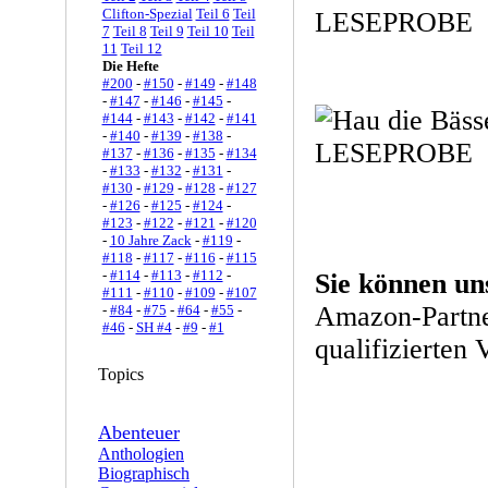
Clifton-Spezial
Teil 6
Teil
7
Teil 8
Teil 9
Teil 10
Teil
11
Teil 12
Die Hefte
#200
-
#150
-
#149
-
#148
-
#147
-
#146
-
#145
-
#144
-
#143
-
#142
-
#141
-
#140
-
#139
-
#138
-
#137
-
#136
-
#135
-
#134
-
#133
-
#132
-
#131
-
#130
-
#129
-
#128
-
#127
-
#126
-
#125
-
#124
-
#123
-
#122
-
#121
-
#120
-
10 Jahre Zack
-
#119
-
#118
-
#117
-
#116
-
#115
-
#114
-
#113
-
#112
-
Sie können un
#111
-
#110
-
#109
-
#107
Amazon-Partne
-
#84
-
#75
-
#64
-
#55
-
#46
-
SH #4
-
#9
-
#1
qualifizierten 
Topics
Abenteuer
Anthologien
Biographisch