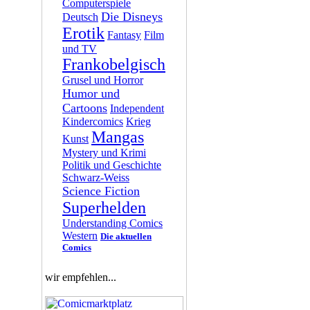
Computerspiele
Die Disneys
Deutsch
Erotik
Fantasy
Film
und TV
Frankobelgisch
Grusel und Horror
Humor und
Cartoons
Independent
Kindercomics
Krieg
Mangas
Kunst
Mystery und Krimi
Politik und Geschichte
Schwarz-Weiss
Science Fiction
Superhelden
Understanding Comics
Western
Die aktuellen
Comics
wir empfehlen...