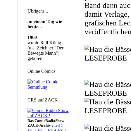
Band dann auch
Übrigens...
damit Verlage,
grafischen Lec
an einem Tag wie
heute...
veröffentlichen
1960
wurde Ralf König
(u.a. Zeichner "Der
Bewegte Mann")
geboren.
Online Comics
CRS auf ZACK !
Das ComicRadioShow
ZACK-Archiv :
Teil 1
Teil 2
Teil 3
Teil 4
Teil 5