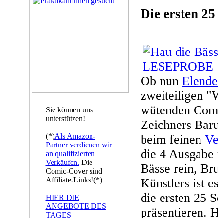
Die ersten 25
Ob nun
Elende
zweiteiligen "
wütenden Com
Sie können uns
unterstützen!
Zeichners Baru
(*)
Als Amazon-
beim feinen
Ve
Partner verdienen wir
die 4 Ausgabe 
an qualifizierten
Verkäufen.
Die
Bässe rein, Br
Comic-Cover sind
Affiliate-Links!(*)
Künstlers ist 
die ersten 25 
HIER DIE
ANGEBOTE DES
präsentieren. H
TAGES