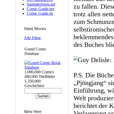
Sammlerforen.net
zu fallen. Die
Comic Guide.net
trotz allen ne
Comic Guide.de
zum Schmunze
selbstironisch
Silent Movies
beklemmendes
Alle Filme
des Buches bli
Grand Comic
Database
1,000,000 Comics
P.S. Die Büch
490,000 Titelbilder
1,350,000
„Pjöngjang“ si
Geschichten
Einführung, wie
Welt produzier
berichtet der 
Mehr Wert
Verlagerung vo