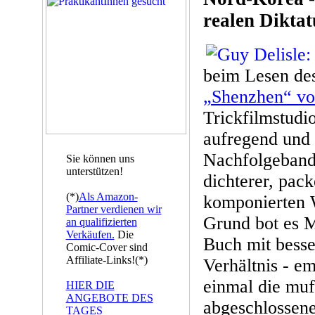
realen Diktat
beim Lesen des
„Shenzhen“ vo
Trickfilmstudio
aufregend und n
Nachfolgeband
Sie können uns
unterstützen!
dichterer, pack
(*)
Als Amazon-
komponierten W
Partner verdienen wir
Grund bot es Ma
an qualifizierten
Verkäufen.
Die
Buch mit besse
Comic-Cover sind
Affiliate-Links!(*)
Verhältnis - em
einmal die muf
HIER DIE
ANGEBOTE DES
abgeschlossene
TAGES