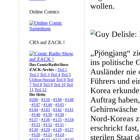
wollen.
Online Comics
CRS auf ZACK !
„Pjöngjang“ zi
ins politische 
Das ComicRadioShow
ZACK-Archiv :
Teil 1
Ausländer nie 
Teil 2
Teil 3
Teil 4
Teil 5
Führers und ei
Clifton-Spezial
Teil 6
Teil
7
Teil 8
Teil 9
Teil 10
Teil
Korea erkunden
11
Teil 12
Die Hefte
Auftrag haben,
#200
-
#150
-
#149
-
#148
-
#147
-
#146
-
#145
-
Gehirnwäsche d
#144
-
#143
-
#142
-
#141
-
#140
-
#139
-
#138
-
Nord-Koreas z
#137
-
#136
-
#135
-
#134
-
#133
-
#132
-
#131
-
erschrickt fast,
#130
-
#129
-
#128
-
#127
-
#126
-
#125
-
#124
-
sterilen Staat 
#123
-
#122
-
#121
-
#120