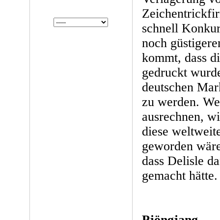
Zeichentrickfi
schnell Konku
noch güstiger
kommt, dass di
gedruckt wurd
deutschen Mark
zu werden. Wer
ausrechnen, wi
diese weltweit
geworden wäre
dass Delisle d
gemacht hätte.
Pjöngjang