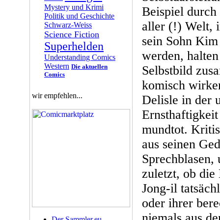
Mystery und Krimi
Beispiel durch
Politik und Geschichte
aller (!) Welt,
Schwarz-Weiss
Science Fiction
sein Sohn Kim 
Superhelden
werden, halten 
Understanding Comics
Western
Die aktuellen
Selbstbild zu
Comics
komisch wirken
wir empfehlen...
Delisle in der
Ernsthaftigkeit
mundtot. Kriti
aus seinen Ged
Sprechblasen, u
zuletzt, ob di
Jong-il tatsäch
oder ihrer bere
niemals aus de
Der Sammler.eu