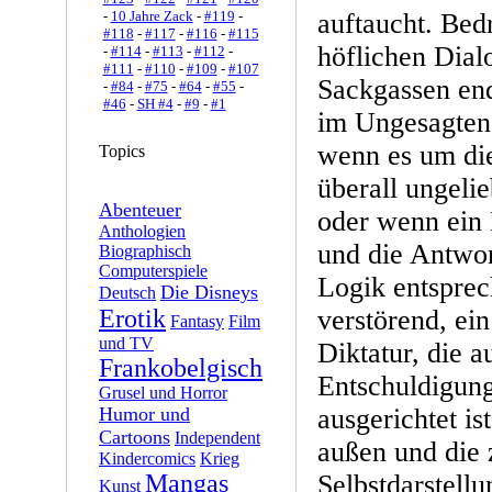
-
10 Jahre Zack
-
#119
-
auftaucht. Bed
#118
-
#117
-
#116
-
#115
höflichen Dialo
-
#114
-
#113
-
#112
-
#111
-
#110
-
#109
-
#107
Sackgassen en
-
#84
-
#75
-
#64
-
#55
-
#46
-
SH #4
-
#9
-
#1
im Ungesagten 
wenn es um die
Topics
überall ungelie
Abenteuer
oder wenn ein 
Anthologien
und die Antwor
Biographisch
Computerspiele
Logik entsprech
Die Disneys
Deutsch
Erotik
verstörend, ein
Fantasy
Film
und TV
Diktatur, die a
Frankobelgisch
Entschuldigung
Grusel und Horror
Humor und
ausgerichtet is
Cartoons
Independent
außen und die 
Kindercomics
Krieg
Mangas
Selbstdarstell
Kunst