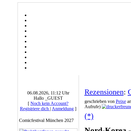
Rezensionen
:
G
06.08.2026, 11:12 Uhr
Hallo _GUEST
geschrieben von
Peixe
am
[
Noch kein Account?
Aufrufe)
Registriere dich
|
Anmeldung
]
(*)
Comicfestival München 2027
Nord-Korea -