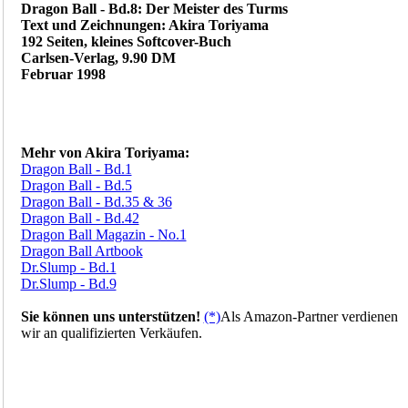
Dragon Ball - Bd.8: Der Meister des Turms
Text und Zeichnungen: Akira Toriyama
192 Seiten, kleines Softcover-Buch
Carlsen-Verlag, 9.90 DM
Februar 1998
Mehr von Akira Toriyama:
Dragon Ball - Bd.1
Dragon Ball - Bd.5
Dragon Ball - Bd.35 & 36
Dragon Ball - Bd.42
Dragon Ball Magazin - No.1
Dragon Ball Artbook
Dr.Slump - Bd.1
Dr.Slump - Bd.9
Sie können uns unterstützen!
(*)
Als Amazon-Partner verdienen
wir an qualifizierten Verkäufen.