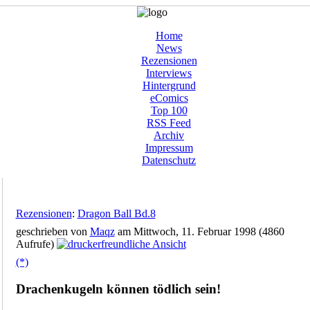
Home
News
Rezensionen
Interviews
Hintergrund
eComics
Top 100
RSS Feed
Archiv
Impressum
Datenschutz
Rezensionen
:
Dragon Ball Bd.8
geschrieben von
Maqz
am Mittwoch, 11. Februar 1998 (4860
Aufrufe)
(*)
Drachenkugeln können tödlich sein!