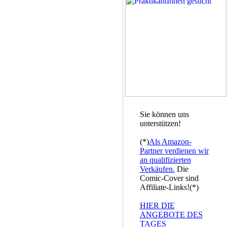
Sie können uns
unterstützen!
(*)
Als Amazon-
Partner verdienen wir
an qualifizierten
Verkäufen.
Die
Comic-Cover sind
Affiliate-Links!(*)
HIER DIE
ANGEBOTE DES
TAGES