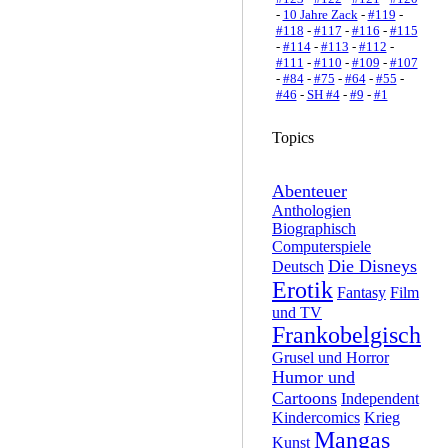
-
10 Jahre Zack
-
#119
-
#118
-
#117
-
#116
-
#115
-
#114
-
#113
-
#112
-
#111
-
#110
-
#109
-
#107
-
#84
-
#75
-
#64
-
#55
-
#46
-
SH #4
-
#9
-
#1
Topics
Abenteuer
Anthologien
Biographisch
Computerspiele
Die Disneys
Deutsch
Erotik
Fantasy
Film
und TV
Frankobelgisch
Grusel und Horror
Humor und
Cartoons
Independent
Kindercomics
Krieg
Mangas
Kunst