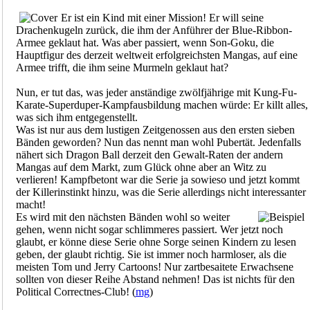
Er ist ein Kind mit einer Mission! Er will seine
Drachenkugeln zurück, die ihm der Anführer der Blue-Ribbon-
Armee geklaut hat. Was aber passiert, wenn Son-Goku, die
Hauptfigur des derzeit weltweit erfolgreichsten Mangas, auf eine
Armee trifft, die ihm seine Murmeln geklaut hat?
Nun, er tut das, was jeder anständige zwölfjährige mit Kung-Fu-
Karate-Superduper-Kampfausbildung machen würde: Er killt alles,
was sich ihm entgegenstellt.
Was ist nur aus dem lustigen Zeitgenossen aus den ersten sieben
Bänden geworden? Nun das nennt man wohl Pubertät. Jedenfalls
nähert sich Dragon Ball derzeit den Gewalt-Raten der andern
Mangas auf dem Markt, zum Glück ohne aber an Witz zu
verlieren! Kampfbetont war die Serie ja sowieso und jetzt kommt
der Killerinstinkt hinzu, was die Serie allerdings nicht interessanter
macht!
Es wird mit den nächsten Bänden wohl so weiter
gehen, wenn nicht sogar schlimmeres passiert. Wer jetzt noch
glaubt, er könne diese Serie ohne Sorge seinen Kindern zu lesen
geben, der glaubt richtig. Sie ist immer noch harmloser, als die
meisten Tom und Jerry Cartoons! Nur zartbesaitete Erwachsene
sollten von dieser Reihe Abstand nehmen! Das ist nichts für den
Political Correctnes-Club! (
mg
)