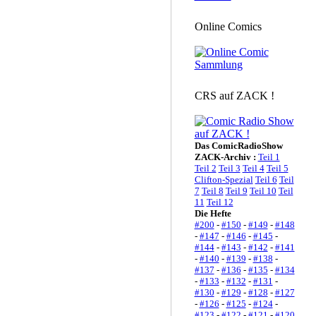
Online Comics
CRS auf ZACK !
Das ComicRadioShow
ZACK-Archiv :
Teil 1
Teil 2
Teil 3
Teil 4
Teil 5
Clifton-Spezial
Teil 6
Teil
7
Teil 8
Teil 9
Teil 10
Teil
11
Teil 12
Die Hefte
#200
-
#150
-
#149
-
#148
-
#147
-
#146
-
#145
-
#144
-
#143
-
#142
-
#141
-
#140
-
#139
-
#138
-
#137
-
#136
-
#135
-
#134
-
#133
-
#132
-
#131
-
#130
-
#129
-
#128
-
#127
-
#126
-
#125
-
#124
-
#123
-
#122
-
#121
-
#120