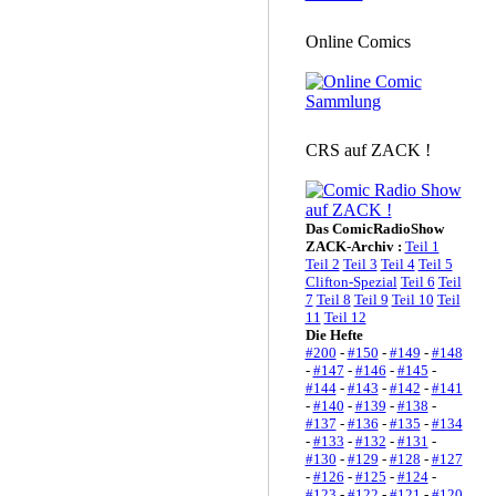
Online Comics
CRS auf ZACK !
Das ComicRadioShow
ZACK-Archiv :
Teil 1
Teil 2
Teil 3
Teil 4
Teil 5
Clifton-Spezial
Teil 6
Teil
7
Teil 8
Teil 9
Teil 10
Teil
11
Teil 12
Die Hefte
#200
-
#150
-
#149
-
#148
-
#147
-
#146
-
#145
-
#144
-
#143
-
#142
-
#141
-
#140
-
#139
-
#138
-
#137
-
#136
-
#135
-
#134
-
#133
-
#132
-
#131
-
#130
-
#129
-
#128
-
#127
-
#126
-
#125
-
#124
-
#123
-
#122
-
#121
-
#120