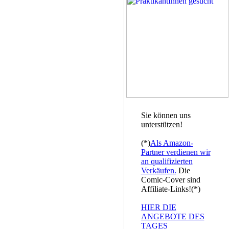
Sie können uns
unterstützen!
(*)
Als Amazon-
Partner verdienen wir
an qualifizierten
Verkäufen.
Die
Comic-Cover sind
Affiliate-Links!(*)
HIER DIE
ANGEBOTE DES
TAGES