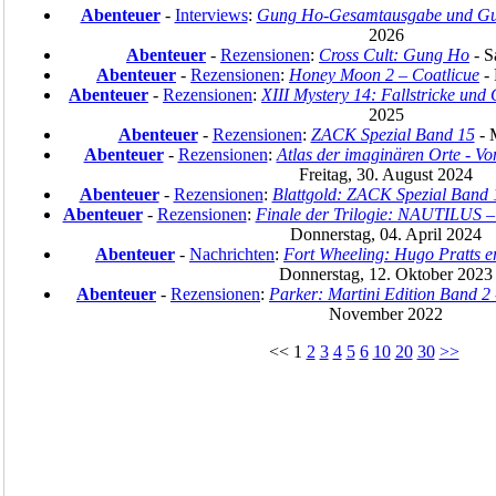
Abenteuer
-
Interviews
:
Gung Ho-Gesamtausgabe und G
2026
Abenteuer
-
Rezensionen
:
Cross Cult: Gung Ho
- S
Abenteuer
-
Rezensionen
:
Honey Moon 2 – Coatlicue
- 
Abenteuer
-
Rezensionen
:
XIII Mystery 14: Fallstricke und
2025
Abenteuer
-
Rezensionen
:
ZACK Spezial Band 15
- 
Abenteuer
-
Rezensionen
:
Atlas der imaginären Orte - Vo
Freitag, 30. August 2024
Abenteuer
-
Rezensionen
:
Blattgold: ZACK Spezial Band 
Abenteuer
-
Rezensionen
:
Finale der Trilogie: NAUTILUS 
Donnerstag, 04. April 2024
Abenteuer
-
Nachrichten
:
Fort Wheeling: Hugo Pratts e
Donnerstag, 12. Oktober 2023
Abenteuer
-
Rezensionen
:
Parker: Martini Edition Band 2 
November 2022
<< 1
2
3
4
5
6
10
20
30
>>