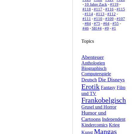
-
10 Jahre Zack
-
#119
-
#118
-
#117
-
#116
-
#115
-
#114
-
#113
-
#112
-
#111
-
#110
-
#109
-
#107
-
#84
-
#75
-
#64
-
#55
-
#46
-
SH #4
-
#9
-
#1
Topics
Abenteuer
Anthologien
Biographisch
Computerspiele
Die Disneys
Deutsch
Erotik
Fantasy
Film
und TV
Frankobelgisch
Grusel und Horror
Humor und
Cartoons
Independent
Kindercomics
Krieg
Mangas
Kunst