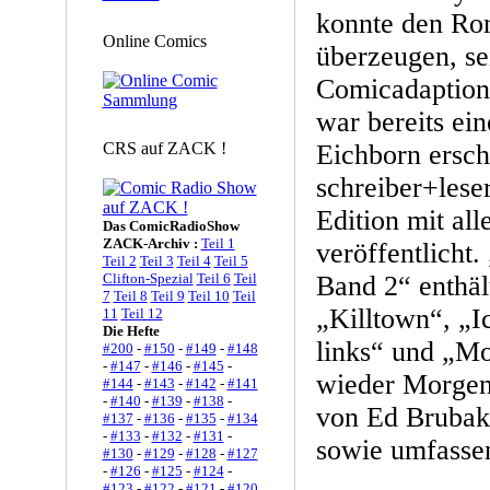
konnte den Ro
Online Comics
überzeugen, se
Comicadaption
war bereits ein
CRS auf ZACK !
Eichborn ersch
schreiber+lese
Edition mit al
Das ComicRadioShow
ZACK-Archiv :
Teil 1
veröffentlicht.
Teil 2
Teil 3
Teil 4
Teil 5
Clifton-Spezial
Teil 6
Teil
Band 2“ enthält
7
Teil 8
Teil 9
Teil 10
Teil
„Killtown“, „Ic
11
Teil 12
Die Hefte
links“ und „M
#200
-
#150
-
#149
-
#148
-
#147
-
#146
-
#145
-
wieder Morgen
#144
-
#143
-
#142
-
#141
-
#140
-
#139
-
#138
-
von Ed Brubake
#137
-
#136
-
#135
-
#134
-
#133
-
#132
-
#131
-
sowie umfasse
#130
-
#129
-
#128
-
#127
-
#126
-
#125
-
#124
-
#123
-
#122
-
#121
-
#120