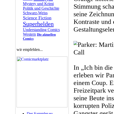
Mystery und Krimi
Stimmung schaf
Politik und Geschichte
seine Zeichnun
Schwarz-Weiss
Science Fiction
Kontraste und 
Superhelden
Gestaltungsele
Understanding Comics
Western
Die aktuellen
Comics
wir empfehlen...
In „Ich bin die
erleben wir Pa
einem Coup. Er
Freizeitpark ve
seine Beute in
korrupten Poli
Gangster gerät
Der Sammler.eu