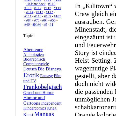
-
10 Jahre Zack
-
#119
-
In „Killtown“ w
#118
-
#117
-
#116
-
#115
-
#114
-
#113
-
#112
-
Crew gleich ei
#111
-
#110
-
#109
-
#107
ausrauben. Gen
-
#84
-
#75
-
#64
-
#55
-
#46
-
SH #4
-
#9
-
#1
Minenstadt, d
Topics
eingezäunt ist 
und Feuerwehr 
Abenteuer
Story ist einde
Anthologien
Heist-Setting.
Biographisch
Computerspiele
wagemutige Pla
Die Disneys
Deutsch
Erotik
gestellt, aber
Fantasy
Film
und TV
doch nicht wid
Frankobelgisch
die passenden 
Grusel und Horror
Humor und
unmöglichen Jo
Cartoons
Independent
schabkartonart
Kindercomics
Krieg
Mangas
Orange kolorie
Kunst