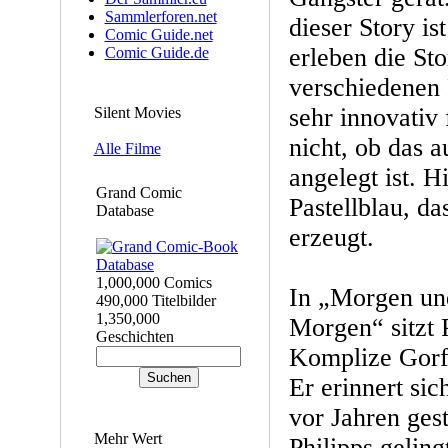
Sammlerforen.net
dieser Story is
Comic Guide.net
erleben die St
Comic Guide.de
verschiedenen 
sehr innovativ 
Silent Movies
nicht, ob das 
Alle Filme
angelegt ist. 
Grand Comic
Pastellblau, d
Database
erzeugt.
1,000,000 Comics
In „Morgen un
490,000 Titelbilder
1,350,000
Morgen“ sitzt 
Geschichten
Komplize Gorfi
Er erinnert sic
vor Jahren ges
Mehr Wert
Philipps geling