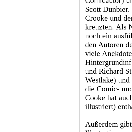
Comicautor) u
Scott Dunbier.
Crooke und der
kreuzten. Als 
noch ein ausfü
den Autoren de
viele Anekdot
Hintergrundin
und Richard St
Westlake) und 
die Comic- un
Cooke hat auch
illustriert) enth
Außerdem gibt 