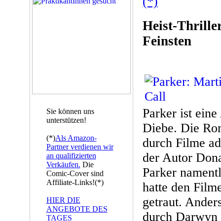
(*)
Heist-Thrill
Feinsten
Parker ist ein
Sie können uns
unterstützen!
Diebe. Die Ro
(*)
Als Amazon-
durch Filme ada
Partner verdienen wir
der Autor Dona
an qualifizierten
Verkäufen.
Die
Parker namentl
Comic-Cover sind
Affiliate-Links!(*)
hatte den Film
getraut. Ander
HIER DIE
ANGEBOTE DES
durch Darwyn 
TAGES