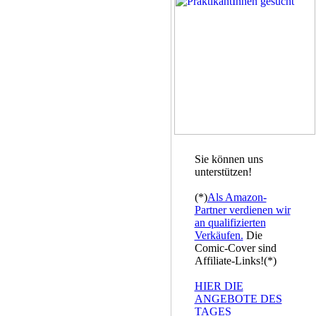
Sie können uns
unterstützen!
(*)
Als Amazon-
Partner verdienen wir
an qualifizierten
Verkäufen.
Die
Comic-Cover sind
Affiliate-Links!(*)
HIER DIE
ANGEBOTE DES
TAGES