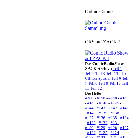
Online Comics
CRS auf ZACK !
Das ComicRadioShow
ZACK-Archiv :
Teil 1
Teil 2
Teil 3
Teil 4
Teil 5
Clifton-Spezial
Teil 6
Teil
7
Teil 8
Teil 9
Teil 10
Teil
11
Teil 12
Die Hefte
#200
-
#150
-
#149
-
#148
-
#147
-
#146
-
#145
-
#144
-
#143
-
#142
-
#141
-
#140
-
#139
-
#138
-
#137
-
#136
-
#135
-
#134
-
#133
-
#132
-
#131
-
#130
-
#129
-
#128
-
#127
-
#126
-
#125
-
#124
-
#123
-
#122
-
#121
-
#120