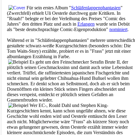
Für sein erstes Album "
Schläfenlappenphantasien
"
(Zwerchfell) erhielt Uli Oesterle durchweg gute Kritiken. In
"Rraah!" belegte er bei der Verleihung des Preises "Comic des
Jahres" den dritten Platz und auch in
Erlangen
wurde sein Debüt
als "beste deutschsprachige Comic-Eigenproduktion"
nominiert
.
Während er in "Schläfenlappenphantasien" mehrere unterschiedlic
gestaltete schwarz-weiße Kurzgeschichten (besonders schön: Die
Tom Waits-Story) erzählte, probiert er es in "Frass" jetzt mit einer
albumlangen Erzählung in Farbe.
Es geht um den Feinschmecker Serafin Brute II, der
plötzlich seinen Geschmackssinn und damit auch seine Lebenslust
verliert. Trüffel, die raffiniertesten japanischen Fischgerichte und
nicht einmal sein geliebter Chihuahua-Hund Buñuel wollen ihm
schmecken. Er denkt schon an Selbstmord, doch als er sich beim
Dosenöffnen ein kleines Stück seines Fingers abschneidet und
dieses verspeist, entdeckt er plötzlich seinen Gefallen an
Gaumenfreuden wieder.
Wer EC-, Roald Dahl und Stephen King-
Kurzgeschichten kennt, kann schon ungefähr ahnen, wie diese
Geschichte wohl enden wird und Oesterle enttäuscht den Leser
auch nicht. Möglicherweise wäre "Frass" als kürzere Story noch
etwas gelungener gewesen, denn Oesterle erzählt immer wieder
kleinere ausschmückende Episoden, die zum Verständnis des