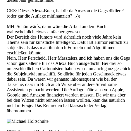
dieses Jahr gemacht habe.
CRS: Dieses Alexa-Buch, hat dir da Amazon die Gags diktiert?
(oder gar die Auflage mitfinanziert? ;.-))
MH: Schön wär´s, dann wäre die Arbeit an dem Buch
wahrscheinlich etwas einfacher gewesen.
Der Bereich des Humors wird sicherlich noch viele Jahre kein
Thema sein für künstliche Intelligenz. Dafür ist Humor einfach zu
subjektiv als dass man ihn durch Formeln und Algorithmen
erschließen könnte.
Nein, Herr Perscheid, Herr Masztalerz und ich haben uns die Gags
schon ganz alleine für das Alexa-Buch ausgedacht. Bei drei so
unterschiedlichen Cartoonisten haben wir dann auch ganz geschick
die Subjektivität umschifft. So dürfte für jeden Geschmack etwas
dabei sein. Da waren wir genauso inkonsequent wie bei der
Tatsache, dass im Buch auch Witze über andere Smarthome-
Assistenten gemacht werden. Die Auflage hätte also von Apple,
Google und Amazon finanziert werden müssen. Da wir uns aber
bei den Witzen nicht reinreden lassen wollten, kam das natürlich
nicht in Frage. Das Reinreden hat klassisch der Verlag
übernommen.