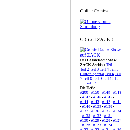
Online Comics
CRS auf ZACK !
Das ComicRadioShow
ZACK-Archiv :
Teil 1
Teil 2
Teil 3
Teil 4
Teil 5
Clifton-Spezial
Teil 6
Teil
7
Teil 8
Teil 9
Teil 10
Teil
11
Teil 12
Die Hefte
#200
-
#150
-
#149
-
#148
-
#147
-
#146
-
#145
-
#144
-
#143
-
#142
-
#141
-
#140
-
#139
-
#138
-
#137
-
#136
-
#135
-
#134
-
#133
-
#132
-
#131
-
#130
-
#129
-
#128
-
#127
-
#126
-
#125
-
#124
-
#123
-
#122
-
#121
-
#120