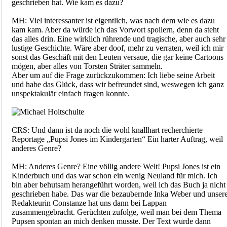
geschrieben hat. Wie kam es dazu?
MH: Viel interessanter ist eigentlich, was nach dem wie es dazu
kam kam. Aber da würde ich das Vorwort spoilern, denn da steht
das alles drin. Eine wirklich rührende und tragische, aber auch sehr
lustige Geschichte. Wäre aber doof, mehr zu verraten, weil ich mir
sonst das Geschäft mit den Leuten versaue, die gar keine Cartoons
mögen, aber alles von Torsten Sträter sammeln.
Aber um auf die Frage zurückzukommen: Ich liebe seine Arbeit
und habe das Glück, dass wir befreundet sind, weswegen ich ganz
unspektakulär einfach fragen konnte.
CRS: Und dann ist da noch die wohl knallhart recherchierte
Reportage „Pupsi Jones im Kindergarten“ Ein harter Auftrag, weil
anderes Genre?
MH: Anderes Genre? Eine völlig andere Welt! Pupsi Jones ist ein
Kinderbuch und das war schon ein wenig Neuland für mich. Ich
bin aber behutsam herangeführt worden, weil ich das Buch ja nicht
geschrieben habe. Das war die bezaubernde Inka Weber und unser
Redakteurin Constanze hat uns dann bei Lappan
zusammengebracht. Gerüchten zufolge, weil man bei dem Thema
Pupsen spontan an mich denken musste. Der Text wurde dann