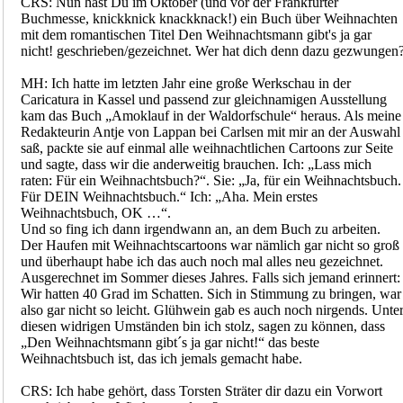
CRS: Nun hast Du im Oktober (und vor der Frankfurter
Buchmesse, knickknick knackknack!) ein Buch über Weihnachten
mit dem romantischen Titel Den Weihnachtsmann gibt's ja gar
nicht! geschrieben/gezeichnet. Wer hat dich denn dazu gezwungen
MH: Ich hatte im letzten Jahr eine große Werkschau in der
Caricatura in Kassel und passend zur gleichnamigen Ausstellung
kam das Buch „Amoklauf in der Waldorfschule“ heraus. Als meine
Redakteurin Antje von Lappan bei Carlsen mit mir an der Auswahl
saß, packte sie auf einmal alle weihnachtlichen Cartoons zur Seite
und sagte, dass wir die anderweitig brauchen. Ich: „Lass mich
raten: Für ein Weihnachtsbuch?“. Sie: „Ja, für ein Weihnachtsbuch.
Für DEIN Weihnachtsbuch.“ Ich: „Aha. Mein erstes
Weihnachtsbuch, OK …“.
Und so fing ich dann irgendwann an, an dem Buch zu arbeiten.
Der Haufen mit Weihnachtscartoons war nämlich gar nicht so groß
und überhaupt habe ich das auch noch mal alles neu gezeichnet.
Ausgerechnet im Sommer dieses Jahres. Falls sich jemand erinnert:
Wir hatten 40 Grad im Schatten. Sich in Stimmung zu bringen, war
also gar nicht so leicht. Glühwein gab es auch noch nirgends. Unte
diesen widrigen Umständen bin ich stolz, sagen zu können, dass
„Den Weihnachtsmann gibt´s ja gar nicht!“ das beste
Weihnachtsbuch ist, das ich jemals gemacht habe.
CRS: Ich habe gehört, dass Torsten Sträter dir dazu ein Vorwort