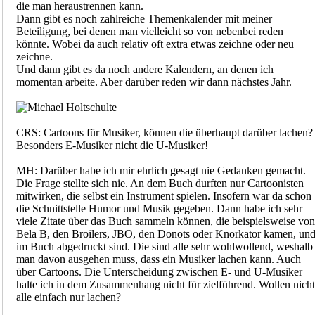
die man heraustrennen kann.
Dann gibt es noch zahlreiche Themenkalender mit meiner
Beteiligung, bei denen man vielleicht so von nebenbei reden
könnte. Wobei da auch relativ oft extra etwas zeichne oder neu
zeichne.
Und dann gibt es da noch andere Kalendern, an denen ich
momentan arbeite. Aber darüber reden wir dann nächstes Jahr.
CRS: Cartoons für Musiker, können die überhaupt darüber lachen?
Besonders E-Musiker nicht die U-Musiker!
MH: Darüber habe ich mir ehrlich gesagt nie Gedanken gemacht.
Die Frage stellte sich nie. An dem Buch durften nur Cartoonisten
mitwirken, die selbst ein Instrument spielen. Insofern war da schon
die Schnittstelle Humor und Musik gegeben. Dann habe ich sehr
viele Zitate über das Buch sammeln können, die beispielsweise von
Bela B, den Broilers, JBO, den Donots oder Knorkator kamen, un
im Buch abgedruckt sind. Die sind alle sehr wohlwollend, weshalb
man davon ausgehen muss, dass ein Musiker lachen kann. Auch
über Cartoons. Die Unterscheidung zwischen E- und U-Musiker
halte ich in dem Zusammenhang nicht für zielführend. Wollen nicht
alle einfach nur lachen?