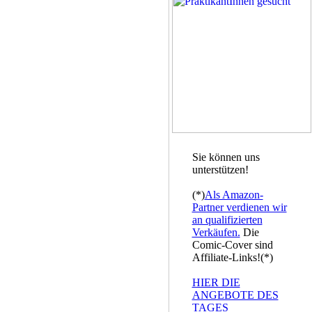
Sie können uns
unterstützen!
(*)
Als Amazon-
Partner verdienen wir
an qualifizierten
Verkäufen.
Die
Comic-Cover sind
Affiliate-Links!(*)
HIER DIE
ANGEBOTE DES
TAGES