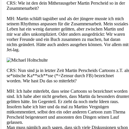
CRS: Wie ist den dein Mitherausgeber Martin Perscheid so in der
Zusammenarbeit?
MH: Martin schläft tagsüber und als der jüngere musste ich mich
seinem Rhythmus anpassen für die Zusammenarbeit. Mein soziales
Leben hat ein wenig darunter gelitten, aber zwischen Martin und
mir war alles unkompliziert. Oder anders ausgedrückt: Wir waren
vorher Freunde und ein Buch zusammen zu machen, hat daran
nichts geändert. Hätte auch anders ausgehen können. Vor allem mit
Jet-lag.
CRS: Nun sind ja in letzter Zeit Martin Perscheids Cartoons z.T. al
se*istische Ka**sch**sse (*=Zensur durch FB) bezeichnet
worden. Wie hast Du das so miterlebt?
MH: Ich habe miterlebt, dass seine Cartoons so bezeichnet worden
sind. Ich habe aber nicht gesehen, dass Martin da besonders drunter
gelitten hätte. Im Gegenteil. Er zieht da noch mehr Ideen raus.
Insofern habe ich hier und da mal zu Martins Vergnügen
mitkommentiert, selbst den ein oder anderen Cartoon zum Thema
Perscheid beigesteuert und ansonsten den Dingen seinen Lauf
gelassen.
Man muss nämlich auch sagen, dass sich viele Diskussionen schon