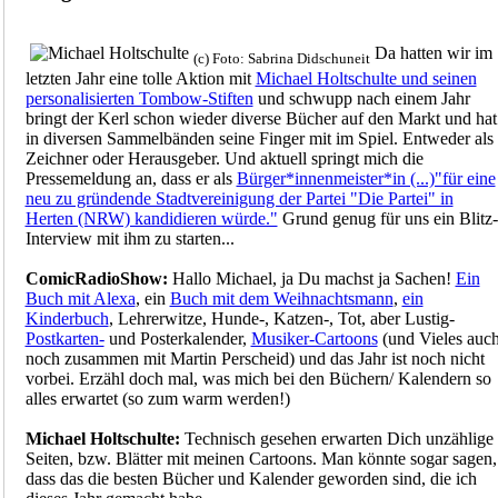
Da hatten wir im
(c) Foto: Sabrina Didschuneit
letzten Jahr eine tolle Aktion mit
Michael Holtschulte und seinen
personalisierten Tombow-Stiften
und schwupp nach einem Jahr
bringt der Kerl schon wieder diverse Bücher auf den Markt und hat
in diversen Sammelbänden seine Finger mit im Spiel. Entweder als
Zeichner oder Herausgeber. Und aktuell springt mich die
Pressemeldung an, dass er als
Bürger*innenmeister*in (...)"für eine
neu zu gründende Stadtvereinigung der Partei "Die Partei" in
Herten (NRW) kandidieren würde."
Grund genug für uns ein Blitz-
Interview mit ihm zu starten...
ComicRadioShow:
Hallo Michael, ja Du machst ja Sachen!
Ein
Buch mit Alexa
, ein
Buch mit dem Weihnachtsmann
,
ein
Kinderbuch
, Lehrerwitze, Hunde-, Katzen-, Tot, aber Lustig-
Postkarten-
und Posterkalender,
Musiker-Cartoons
(und Vieles auc
noch zusammen mit Martin Perscheid) und das Jahr ist noch nicht
vorbei. Erzähl doch mal, was mich bei den Büchern/ Kalendern so
alles erwartet (so zum warm werden!)
Michael Holtschulte:
Technisch gesehen erwarten Dich unzählige
Seiten, bzw. Blätter mit meinen Cartoons. Man könnte sogar sagen,
dass das die besten Bücher und Kalender geworden sind, die ich