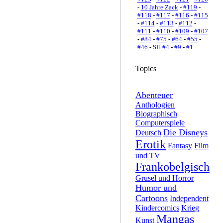
-
10 Jahre Zack
-
#119
-
#118
-
#117
-
#116
-
#115
-
#114
-
#113
-
#112
-
#111
-
#110
-
#109
-
#107
-
#84
-
#75
-
#64
-
#55
-
#46
-
SH #4
-
#9
-
#1
Topics
Abenteuer
Anthologien
Biographisch
Computerspiele
Die Disneys
Deutsch
Erotik
Fantasy
Film
und TV
Frankobelgisch
Grusel und Horror
Humor und
Cartoons
Independent
Kindercomics
Krieg
Mangas
Kunst