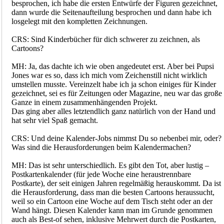
besprochen, ich habe die ersten Entwürfe der Figuren gezeichnet,
dann wurde die Seitenaufteilung besprochen und dann habe ich
losgelegt mit den kompletten Zeichnungen.
CRS: Sind Kinderbücher für dich schwerer zu zeichnen, als
Cartoons?
MH: Ja, das dachte ich wie oben angedeutet erst. Aber bei Pupsi
Jones war es so, dass ich mich vom Zeichenstill nicht wirklich
umstellen musste. Vereinzelt habe ich ja schon einiges für Kinder
gezeichnet, sei es für Zeitungen oder Magazine, neu war das große
Ganze in einem zusammenhängenden Projekt.
Das ging aber alles letztendlich ganz natürlich von der Hand und
hat sehr viel Spaß gemacht.
CRS: Und deine Kalender-Jobs nimmst Du so nebenbei mir, oder?
Was sind die Herausforderungen beim Kalendermachen?
MH: Das ist sehr unterschiedlich. Es gibt den Tot, aber lustig –
Postkartenkalender (für jede Woche eine heraustrennbare
Postkarte), der seit einigen Jahren regelmäßig herauskommt. Da ist
die Herausforderung, dass man die besten Cartoons heraussucht,
weil so ein Cartoon eine Woche auf dem Tisch steht oder an der
Wand hängt. Diesen Kalender kann man im Grunde genommen
auch als Best-of sehen, inklusive Mehrwert durch die Postkarten,