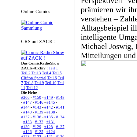
Perspektiven“ ver
prämieren wir ih
Online Comics
verstehen – Zahl
Alltagsbeispiel il
intelligente Umga
CRS auf ZACK !
Michael Joswig,
Mitteilungen und 
Das ComicRadioShow
ZACK-Archiv :
Teil 1
Teil 2
Teil 3
Teil 4
Teil 5
Clifton-Spezial
Teil 6
Teil
7
Teil 8
Teil 9
Teil 10
Teil
11
Teil 12
Die Hefte
#200
-
#150
-
#149
-
#148
-
#147
-
#146
-
#145
-
#144
-
#143
-
#142
-
#141
-
#140
-
#139
-
#138
-
#137
-
#136
-
#135
-
#134
-
#133
-
#132
-
#131
-
#130
-
#129
-
#128
-
#127
-
#126
-
#125
-
#124
-
#123
-
#122
-
#121
-
#120