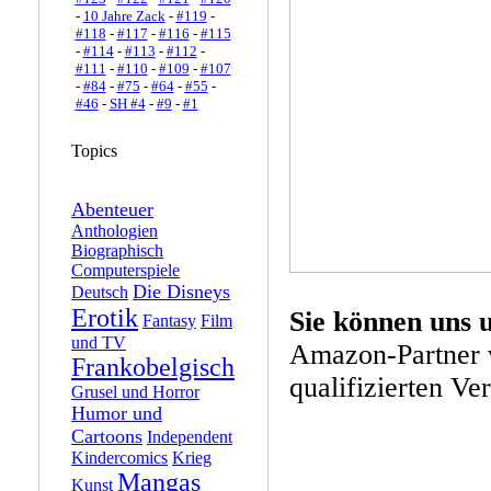
-
10 Jahre Zack
-
#119
-
#118
-
#117
-
#116
-
#115
-
#114
-
#113
-
#112
-
#111
-
#110
-
#109
-
#107
-
#84
-
#75
-
#64
-
#55
-
#46
-
SH #4
-
#9
-
#1
Topics
Abenteuer
Anthologien
Biographisch
Computerspiele
Die Disneys
Deutsch
Erotik
Sie können uns 
Fantasy
Film
und TV
Amazon-Partner 
Frankobelgisch
qualifizierten Ve
Grusel und Horror
Humor und
Cartoons
Independent
Kindercomics
Krieg
Mangas
Kunst