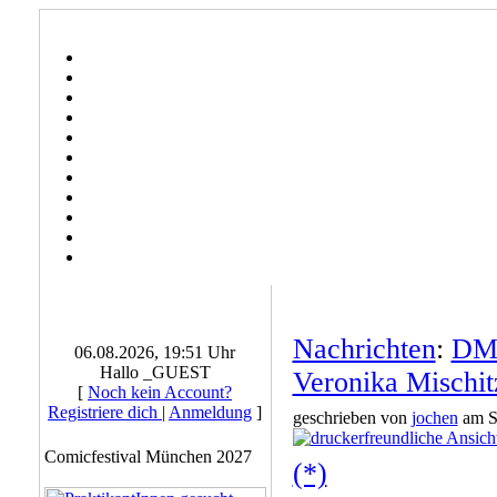
Nachrichten
:
DMV
06.08.2026, 19:51 Uhr
Hallo _GUEST
Veronika Mischit
[
Noch kein Account?
Registriere dich
|
Anmeldung
]
geschrieben von
jochen
am S
Comicfestival München 2027
(*)