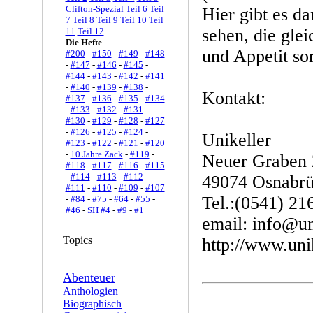
Clifton-Spezial
Teil 6
Teil
Hier gibt es da
7
Teil 8
Teil 9
Teil 10
Teil
sehen, die gle
11
Teil 12
Die Hefte
und Appetit so
#200
-
#150
-
#149
-
#148
-
#147
-
#146
-
#145
-
#144
-
#143
-
#142
-
#141
-
#140
-
#139
-
#138
-
Kontakt:
#137
-
#136
-
#135
-
#134
-
#133
-
#132
-
#131
-
#130
-
#129
-
#128
-
#127
-
#126
-
#125
-
#124
-
Unikeller
#123
-
#122
-
#121
-
#120
-
10 Jahre Zack
-
#119
-
Neuer Graben 
#118
-
#117
-
#116
-
#115
-
#114
-
#113
-
#112
-
49074 Osnabr
#111
-
#110
-
#109
-
#107
Tel.:(0541) 21
-
#84
-
#75
-
#64
-
#55
-
#46
-
SH #4
-
#9
-
#1
email: info@un
Topics
http://www.uni
Abenteuer
Anthologien
Biographisch