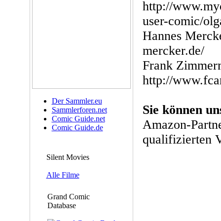
http://www.myc
user-comic/olg
Hannes Mercke
mercker.de/
Frank Zimmerm
http://www.fca
Der Sammler.eu
Sie können un
Sammlerforen.net
Comic Guide.net
Amazon-Partne
Comic Guide.de
qualifizierten 
Silent Movies
Alle Filme
Grand Comic
Database