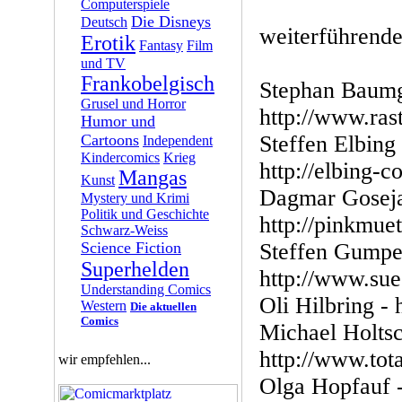
Computerspiele
Die Disneys
Deutsch
weiterführende
Erotik
Fantasy
Film
und TV
Frankobelgisch
Stephan Baumga
Grusel und Horror
http://www.ras
Humor und
Cartoons
Steffen Elbing
Independent
Kindercomics
Krieg
http://elbing-c
Mangas
Kunst
Dagmar Goseja
Mystery und Krimi
Politik und Geschichte
http://pinkmue
Schwarz-Weiss
Science Fiction
Steffen Gumper
Superhelden
http://www.sue
Understanding Comics
Oli Hilbring - 
Western
Die aktuellen
Comics
Michael Holtsch
http://www.tota
wir empfehlen...
Olga Hopfauf 