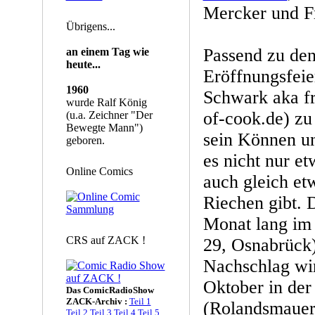
Mercker und 
Übrigens...
Passend zu den
an einem Tag wie
heute...
Eröffnungsfeie
1960
Schwark aka f
wurde Ralf König
of-cook.de) zu
(u.a. Zeichner "Der
Bewegte Mann")
sein Können un
geboren.
es nicht nur e
Online Comics
auch gleich e
Riechen gibt. 
Monat lang im
CRS auf ZACK !
29, Osnabrück)
Nachschlag wir
Oktober in der
Das ComicRadioShow
ZACK-Archiv :
Teil 1
(Rolandsmauer 
Teil 2
Teil 3
Teil 4
Teil 5