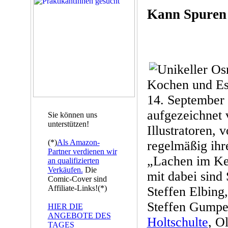
Kann Spuren 
Kochen und Es
14. September 
aufgezeichnet 
Sie können uns
unterstützen!
Illustratoren, 
(*)
Als Amazon-
regelmäßig ihr
Partner verdienen wir
„Lachen im Kel
an qualifizierten
Verkäufen.
Die
mit dabei sind
Comic-Cover sind
Affiliate-Links!(*)
Steffen Elbin
Steffen Gumpe
HIER DIE
ANGEBOTE DES
Holtschulte
, O
TAGES