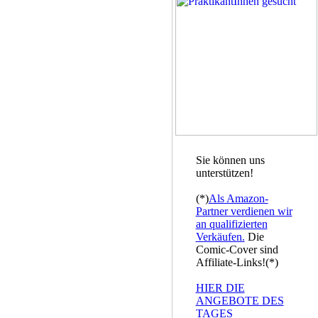
Sie können uns
unterstützen!
(*)
Als Amazon-
Partner verdienen wir
an qualifizierten
Verkäufen.
Die
Comic-Cover sind
Affiliate-Links!(*)
HIER DIE
ANGEBOTE DES
TAGES