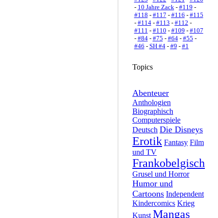
-
10 Jahre Zack
-
#119
-
#118
-
#117
-
#116
-
#115
-
#114
-
#113
-
#112
-
#111
-
#110
-
#109
-
#107
-
#84
-
#75
-
#64
-
#55
-
#46
-
SH #4
-
#9
-
#1
Topics
Abenteuer
Anthologien
Biographisch
Computerspiele
Die Disneys
Deutsch
Erotik
Fantasy
Film
und TV
Frankobelgisch
Grusel und Horror
Humor und
Cartoons
Independent
Kindercomics
Krieg
Mangas
Kunst