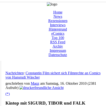
Home
News
Rezensionen
Interviews
Hintergrund
eComics
Top 100
RSS Feed
Archiv
Impressum
Datenschutz
Nachrichten
:
Constantin Film sichert sich Filmrechte an Comics
von Hansrudi Wäscher
geschrieben von
Maqz
am Samstag, 16. Oktober 2010 (2381
Aufrufe)
(*)
Kintop mit SIGURD, TIBOR und FALK