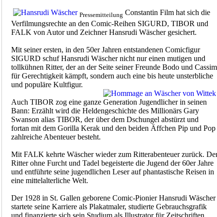
Constantin Film hat sich die
Pressemitteilung
Verfilmungsrechte an den Comic-Reihen SIGURD, TIBOR und
FALK von Autor und Zeichner Hansrudi Wäscher gesichert.
Mit seiner ersten, in den 50er Jahren entstandenen Comicfigur
SIGURD schuf Hansrudi Wäscher nicht nur einen mutigen und
tollkühnen Ritter, der an der Seite seiner Freunde Bodo und Cassim
für Gerechtigkeit kämpft, sondern auch eine bis heute unsterbliche
und populäre Kultfigur.
Auch TIBOR zog eine ganze Generation Jugendlicher in seinen
Bann: Erzählt wird die Heldengeschichte des Millionärs Gary
Swanson alias TIBOR, der über dem Dschungel abstürzt und
fortan mit dem Gorilla Kerak und den beiden Äffchen Pip und Pop
zahlreiche Abenteuer besteht.
Mit FALK kehrte Wäscher wieder zum Ritterabenteuer zurück. De
Ritter ohne Furcht und Tadel begeisterte die Jugend der 60er Jahre
und entführte seine jugendlichen Leser auf phantastische Reisen in
eine mittelalterliche Welt.
Der 1928 in St. Gallen geborene Comic-Pionier Hansrudi Wäscher
startete seine Karriere als Plakatmaler, studierte Gebrauchsgrafik
und finanzierte sich sein Studium als Illustrator für Zeitschriften.