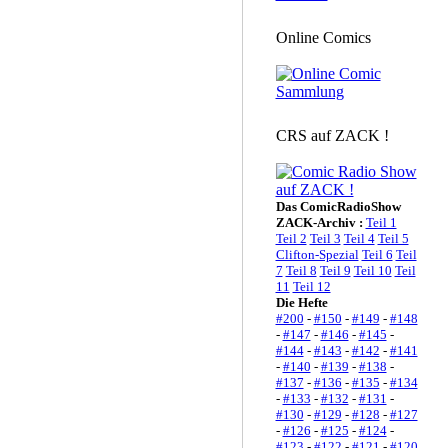
Online Comics
CRS auf ZACK !
Das ComicRadioShow
ZACK-Archiv :
Teil 1
Teil 2
Teil 3
Teil 4
Teil 5
Clifton-Spezial
Teil 6
Teil
7
Teil 8
Teil 9
Teil 10
Teil
11
Teil 12
Die Hefte
#200
-
#150
-
#149
-
#148
-
#147
-
#146
-
#145
-
#144
-
#143
-
#142
-
#141
-
#140
-
#139
-
#138
-
#137
-
#136
-
#135
-
#134
-
#133
-
#132
-
#131
-
#130
-
#129
-
#128
-
#127
-
#126
-
#125
-
#124
-
#123
-
#122
-
#121
-
#120