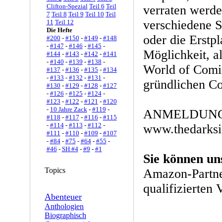
Clifton-Spezial
Teil 6
Teil
verraten werde
7
Teil 8
Teil 9
Teil 10
Teil
verschiedene S
11
Teil 12
Die Hefte
oder die Erstp
#200
-
#150
-
#149
-
#148
-
#147
-
#146
-
#145
-
Möglichkeit, al
#144
-
#143
-
#142
-
#141
-
#140
-
#139
-
#138
-
World of Comic
#137
-
#136
-
#135
-
#134
-
#133
-
#132
-
#131
-
gründlichen C
#130
-
#129
-
#128
-
#127
-
#126
-
#125
-
#124
-
#123
-
#122
-
#121
-
#120
-
10 Jahre Zack
-
#119
-
ANMELDUNG
#118
-
#117
-
#116
-
#115
-
#114
-
#113
-
#112
-
www.thedarks
#111
-
#110
-
#109
-
#107
-
#84
-
#75
-
#64
-
#55
-
#46
-
SH #4
-
#9
-
#1
Sie können un
Topics
Amazon-Partne
qualifizierten 
Abenteuer
Anthologien
Biographisch