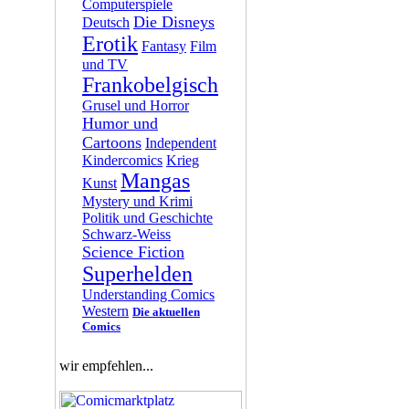
Computerspiele
Die Disneys
Deutsch
Erotik
Fantasy
Film
und TV
Frankobelgisch
Grusel und Horror
Humor und
Cartoons
Independent
Kindercomics
Krieg
Mangas
Kunst
Mystery und Krimi
Politik und Geschichte
Schwarz-Weiss
Science Fiction
Superhelden
Understanding Comics
Western
Die aktuellen
Comics
wir empfehlen...