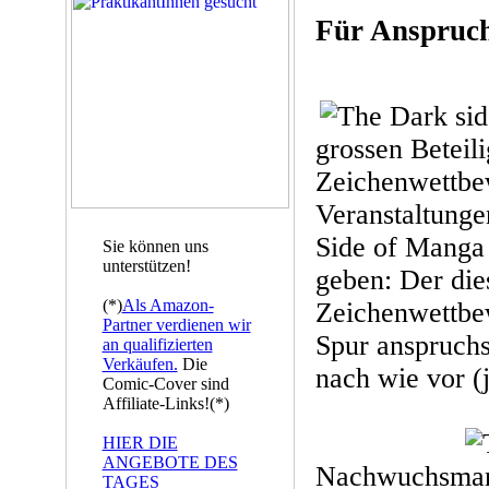
Für Anspruch
grossen Beteil
Zeichenwettbe
Veranstaltunge
Side of Manga
Sie können uns
unterstützen!
geben: Der die
(*)
Als Amazon-
Zeichenwettbew
Partner verdienen wir
Spur anspruchsv
an qualifizierten
Verkäufen.
Die
nach wie vor (
Comic-Cover sind
Affiliate-Links!(*)
HIER DIE
ANGEBOTE DES
Nachwuchsmang
TAGES