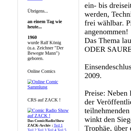
ein- bis dreise
Übrigens...
werden, Techni
frei wählbar. 
an einem Tag wie
heute...
angenommen!
1960
Das Thema lau
wurde Ralf König
ODER SAURE
(u.a. Zeichner "Der
Bewegte Mann")
geboren.
Einsendeschlus
Online Comics
2009.
Preise: Neben
CRS auf ZACK !
der Veröffentli
teilnehmenden 
winkt den Sieg
Das ComicRadioShow
ZACK-Archiv :
Teil 1
Trophäe, über 
Teil 2
Teil 3
Teil 4
Teil 5