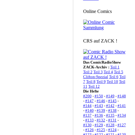
Online Comics
CRS auf ZACK !
Das ComicRadioShow
ZACK-Archiv :
Teil 1
Teil 2
Teil 3
Teil 4
Teil 5
Clifton-Spezial
Teil 6
Teil
7
Teil 8
Teil 9
Teil 10
Teil
11
Teil 12
Die Hefte
#200
-
#150
-
#149
-
#148
-
#147
-
#146
-
#145
-
#144
-
#143
-
#142
-
#141
-
#140
-
#139
-
#138
-
#137
-
#136
-
#135
-
#134
-
#133
-
#132
-
#131
-
#130
-
#129
-
#128
-
#127
-
#126
-
#125
-
#124
-
#123
-
#122
-
#121
-
#120