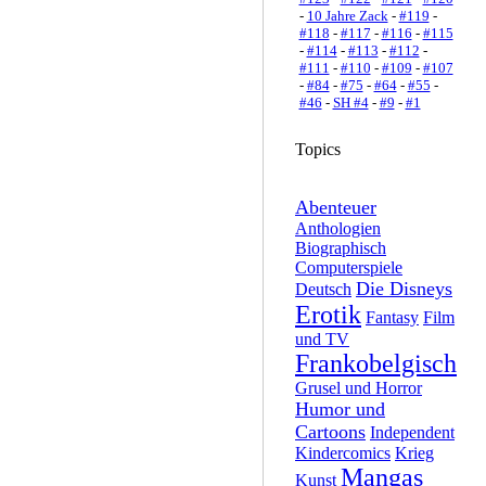
-
10 Jahre Zack
-
#119
-
#118
-
#117
-
#116
-
#115
-
#114
-
#113
-
#112
-
#111
-
#110
-
#109
-
#107
-
#84
-
#75
-
#64
-
#55
-
#46
-
SH #4
-
#9
-
#1
Topics
Abenteuer
Anthologien
Biographisch
Computerspiele
Die Disneys
Deutsch
Erotik
Fantasy
Film
und TV
Frankobelgisch
Grusel und Horror
Humor und
Cartoons
Independent
Kindercomics
Krieg
Mangas
Kunst