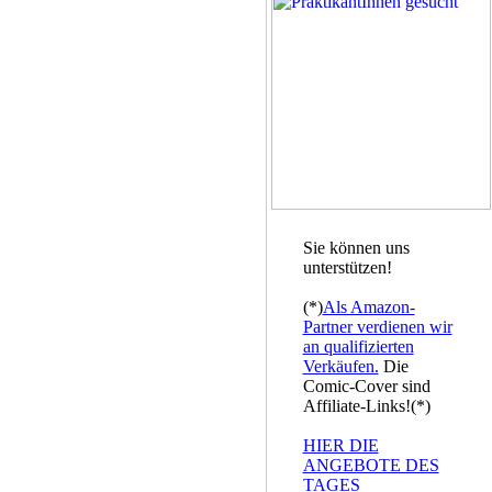
Sie können uns
unterstützen!
(*)
Als Amazon-
Partner verdienen wir
an qualifizierten
Verkäufen.
Die
Comic-Cover sind
Affiliate-Links!(*)
HIER DIE
ANGEBOTE DES
TAGES