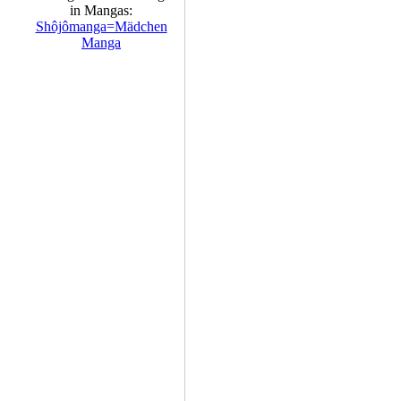
in Mangas:
Shôjômanga=Mädchen
Manga